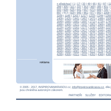
« předchozí
|
1
|
17
|
33
|
49
|
65
|
81
|
97
|
1
289
|
305
|
321
|
337
|
353
|
369
|
385
|
401
|
593
|
609
|
625
|
641
|
657
|
673
|
689
|
705
|
897
|
913
|
929
|
945
|
961
|
977
|
993
|
1009
1169
|
1185
|
1201
|
1217
|
1233
|
1249
|
126
1409
|
1425
|
1441
|
1457
|
1473
|
1489
|
150
1649
|
1665
|
1681
|
1697
|
1713
|
1729
|
174
1889
|
1905
|
1921
|
1937
|
1953
|
1969
|
198
2129
|
2145
|
2161
|
2177
|
2193
|
2209
|
222
2369
|
2385
|
2401
|
2417
|
2433
|
2449
|
246
2609
|
2625
|
2641
|
2657
|
2673
|
2689
|
270
2849
|
2865
|
2881
|
2897
|
2913
|
2929
|
294
3089
|
3105
|
3121
|
3137
|
3153
|
3169
|
318
3329
|
3345
|
3361
|
3377
|
3393
|
3409
|
342
3569
|
3585
|
3601
|
3617
|
3633
|
3649
|
366
3809
|
3825
|
3841
|
3857
|
3873
|
3889
|
390
4049
|
4065
|
4081
|
4097
|
4113
|
4129
|
414
4289
|
4305
|
4321
|
4337
|
4353
|
4369
|
438
reklama
© 2005 - 2017, INSPIROVANIKRASOU.cz,
info@inspirovanikrasou.cz
, díla
jsou chráněna autorským zákonem.
PARTNEŘI
SLUŽBY
EDITORI