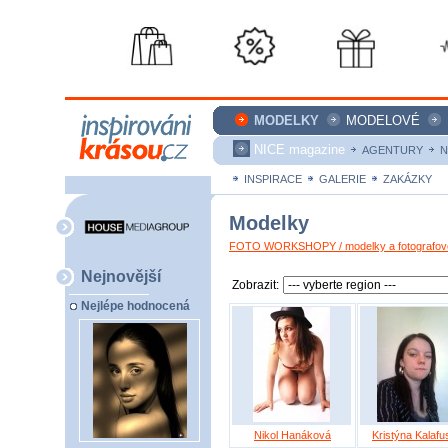
MODELKY
MODELOVÉ
NICE magazine
AGENTURY
N
INSPIRACE
GALERIE
ZAKÁZKY
Modelky
FOTO WORKSHOPY / modelky a fotografové
Nejnovější
Zobrazit:
Nejlépe hodnocená
Nikol Hanáková
Kristýna Kalaf