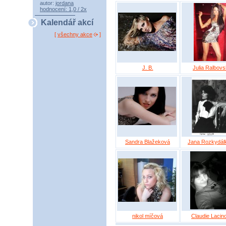
autor:
jordana
hodnocení: 1,0 / 2x
Kalendář akcí
[
všechny akce
]
J. B.
Julia Ralbov
Sandra Blažeková
Jana Rozkydál
nikol míčová
Claudie Lacin