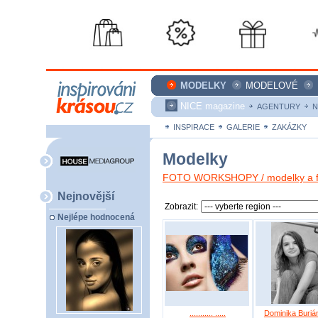
MODELKY
MODELOVÉ
NICE magazine
AGENTURY
N
INSPIRACE
GALERIE
ZAKÁZKY
Modelky
FOTO WORKSHOPY / modelky a fo
Nejnovější
Zobrazit:
Nejlépe hodnocená
........... .....
Dominika Buriá