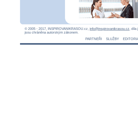
© 2005 - 2017, INSPIROVANIKRASOU.cz,
info@inspirovanikrasou.cz
, díla
jsou chráněna autorským zákonem.
PARTNEŘI
SLUŽBY
EDITORI