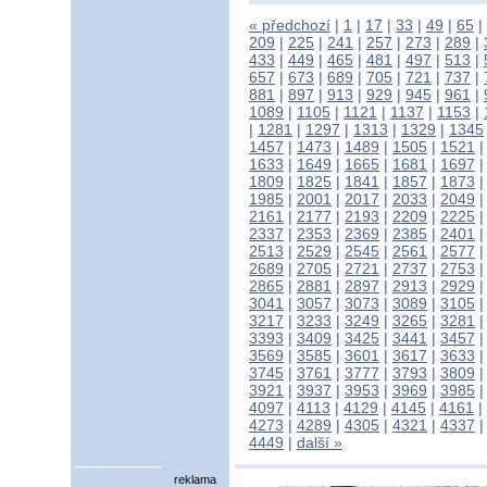
« předchozí
|
1
|
17
|
33
|
49
|
65
|
209
|
225
|
241
|
257
|
273
|
289
|
433
|
449
|
465
|
481
|
497
|
513
|
657
|
673
|
689
|
705
|
721
|
737
|
881
|
897
|
913
|
929
|
945
|
961
|
1089
|
1105
|
1121
|
1137
|
1153
|
|
1281
|
1297
|
1313
|
1329
|
1345
1457
|
1473
|
1489
|
1505
|
1521
1633
|
1649
|
1665
|
1681
|
1697
1809
|
1825
|
1841
|
1857
|
1873
1985
|
2001
|
2017
|
2033
|
2049
2161
|
2177
|
2193
|
2209
|
2225
2337
|
2353
|
2369
|
2385
|
2401
2513
|
2529
|
2545
|
2561
|
2577
2689
|
2705
|
2721
|
2737
|
2753
2865
|
2881
|
2897
|
2913
|
2929
3041
|
3057
|
3073
|
3089
|
3105
3217
|
3233
|
3249
|
3265
|
3281
3393
|
3409
|
3425
|
3441
|
3457
3569
|
3585
|
3601
|
3617
|
3633
3745
|
3761
|
3777
|
3793
|
3809
3921
|
3937
|
3953
|
3969
|
3985
4097
|
4113
|
4129
|
4145
|
4161
|
4273
|
4289
|
4305
|
4321
|
4337
4449
|
další »
reklama