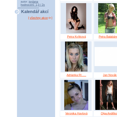
autor:
jordana
hodnocení: 1,0 / 2x
Kalendář akcí
[
všechny akce
]
Petra Kvítková
Petra Balabán
Adrianka RI......
Jan Novák
Veronika Havlová
Olga Andělo