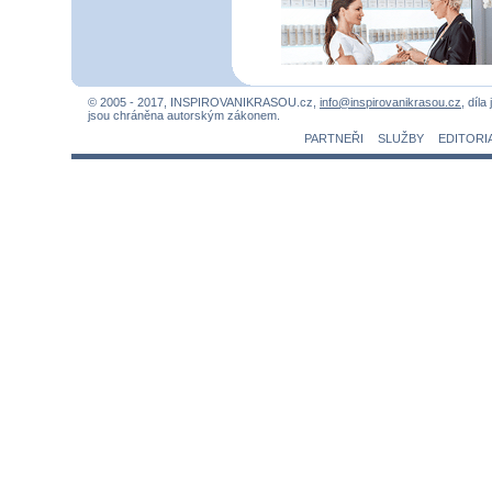
© 2005 - 2017, INSPIROVANIKRASOU.cz,
info@inspirovanikrasou.cz
, díla
jsou chráněna autorským zákonem.
PARTNEŘI
SLUŽBY
EDITORI