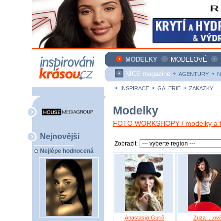
MODELKY
MODELOVÉ
NICE magazine
AGENTURY
N
INSPIRACE
GALERIE
ZAKÁZKY
Modelky
FOTO WORKSHOPY / modelky a fo
Nejnovější
Zobrazit:
Nejlépe hodnocená
Anastasija Gurič
Zuza ....ov