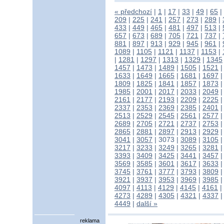
« předchozí
|
1
|
17
|
33
|
49
|
65
|
209
|
225
|
241
|
257
|
273
|
289
|
433
|
449
|
465
|
481
|
497
|
513
|
657
|
673
|
689
|
705
|
721
|
737
|
881
|
897
|
913
|
929
|
945
|
961
|
1089
|
1105
|
1121
|
1137
|
1153
|
|
1281
|
1297
|
1313
|
1329
|
1345
1457
|
1473
|
1489
|
1505
|
1521
1633
|
1649
|
1665
|
1681
|
1697
1809
|
1825
|
1841
|
1857
|
1873
1985
|
2001
|
2017
|
2033
|
2049
2161
|
2177
|
2193
|
2209
|
2225
2337
|
2353
|
2369
|
2385
|
2401
2513
|
2529
|
2545
|
2561
|
2577
2689
|
2705
|
2721
|
2737
|
2753
2865
|
2881
|
2897
|
2913
|
2929
3041
|
3057
|
3073
|
3089
|
3105
3217
|
3233
|
3249
|
3265
|
3281
3393
|
3409
|
3425
|
3441
|
3457
3569
|
3585
|
3601
|
3617
|
3633
3745
|
3761
|
3777
|
3793
|
3809
3921
|
3937
|
3953
|
3969
|
3985
4097
|
4113
|
4129
|
4145
|
4161
|
4273
|
4289
|
4305
|
4321
|
4337
4449
|
další »
reklama