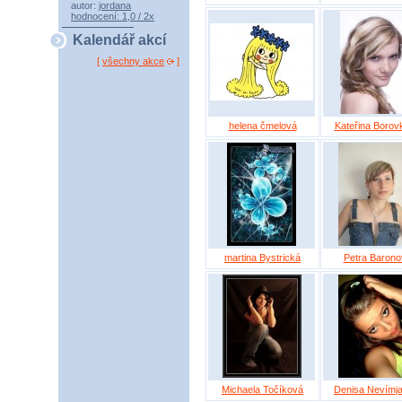
autor:
jordana
hodnocení: 1,0 / 2x
Kalendář akcí
[
všechny akce
]
helena čmelová
Kateřina Borov
martina Bystrická
Petra Barono
Michaela Točíková
Denisa Nevímja