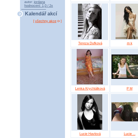
autor:
jordana
hodnocení: 1,0 / 2x
Kalendář akcí
[
všechny akce
]
Tereza Dufková
m k
Lenka Krychtálková
P M
Lucie Havlová
Lucie ...