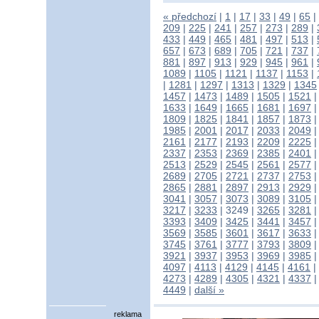
« předchozí
|
1
|
17
|
33
|
49
|
65
|
209
|
225
|
241
|
257
|
273
|
289
|
433
|
449
|
465
|
481
|
497
|
513
|
657
|
673
|
689
|
705
|
721
|
737
|
881
|
897
|
913
|
929
|
945
|
961
|
1089
|
1105
|
1121
|
1137
|
1153
|
|
1281
|
1297
|
1313
|
1329
|
1345
1457
|
1473
|
1489
|
1505
|
1521
1633
|
1649
|
1665
|
1681
|
1697
1809
|
1825
|
1841
|
1857
|
1873
1985
|
2001
|
2017
|
2033
|
2049
2161
|
2177
|
2193
|
2209
|
2225
2337
|
2353
|
2369
|
2385
|
2401
2513
|
2529
|
2545
|
2561
|
2577
2689
|
2705
|
2721
|
2737
|
2753
2865
|
2881
|
2897
|
2913
|
2929
3041
|
3057
|
3073
|
3089
|
3105
3217
|
3233
|
3249
|
3265
|
3281
3393
|
3409
|
3425
|
3441
|
3457
3569
|
3585
|
3601
|
3617
|
3633
3745
|
3761
|
3777
|
3793
|
3809
3921
|
3937
|
3953
|
3969
|
3985
4097
|
4113
|
4129
|
4145
|
4161
|
4273
|
4289
|
4305
|
4321
|
4337
4449
|
další »
reklama