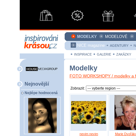
MODELKY
MODELOVÉ
NICE magazine
AGENTURY
N
INSPIRACE
GALERIE
ZAKÁZKY
Modelky
FOTO WORKSHOPY / modelky a fo
Nejnovější
Zobrazit:
Nejlépe hodnocená
nevim nevim
Marie Dvořák