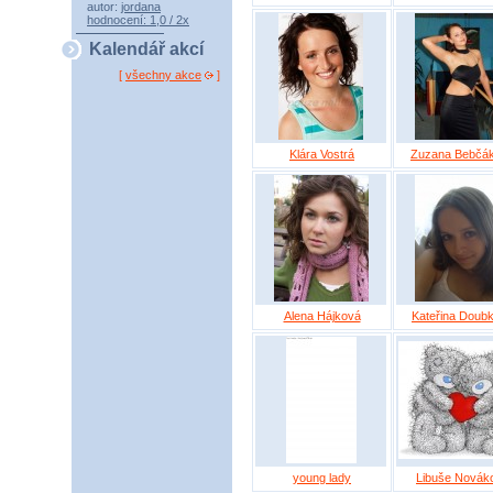
autor:
jordana
hodnocení: 1,0 / 2x
Kalendář akcí
[
všechny akce
]
Klára Vostrá
Zuzana Bebčá
Alena Hájková
Kateřina Doub
young lady
Libuše Novák