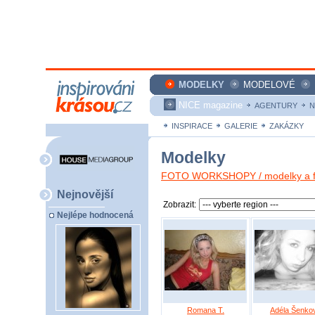
MODELKY
MODELOVÉ
NICE magazine
AGENTURY
N
INSPIRACE
GALERIE
ZAKÁZKY
Modelky
FOTO WORKSHOPY / modelky a fo
Nejnovější
Zobrazit:
Nejlépe hodnocená
Romana T.
Adéla Šenko