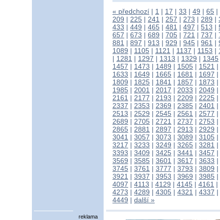
« předchozí
|
1
|
17
|
33
|
49
|
65
|
209
|
225
|
241
|
257
|
273
|
289
|
433
|
449
|
465
|
481
|
497
|
513
|
657
|
673
|
689
|
705
|
721
|
737
|
881
|
897
|
913
|
929
|
945
|
961
|
1089
|
1105
|
1121
|
1137
|
1153
|
|
1281
|
1297
|
1313
|
1329
|
1345
1457
|
1473
|
1489
|
1505
|
1521
1633
|
1649
|
1665
|
1681
|
1697
1809
|
1825
|
1841
|
1857
|
1873
1985
|
2001
|
2017
|
2033
|
2049
2161
|
2177
|
2193
|
2209
|
2225
2337
|
2353
|
2369
|
2385
|
2401
2513
|
2529
|
2545
|
2561
|
2577
2689
|
2705
|
2721
|
2737
|
2753
2865
|
2881
|
2897
|
2913
|
2929
3041
|
3057
|
3073
|
3089
|
3105
3217
|
3233
|
3249
|
3265
|
3281
3393
|
3409
|
3425
|
3441
|
3457
3569
|
3585
|
3601
|
3617
|
3633
3745
|
3761
|
3777
|
3793
|
3809
3921
|
3937
|
3953
|
3969
|
3985
4097
|
4113
|
4129
|
4145
|
4161
|
4273
|
4289
|
4305
|
4321
|
4337
4449
|
další »
reklama