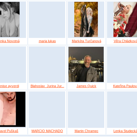
enka Novotná
maria lukas
Markéta Turčanová
Věra Chládkov
enise ayverdi
Blahoslav_Jurina Jur...
James Quick
Kateřina Paulov
avel Puškaš
MARCIO MACHADO
Martin Chramec
Lenka Studeck