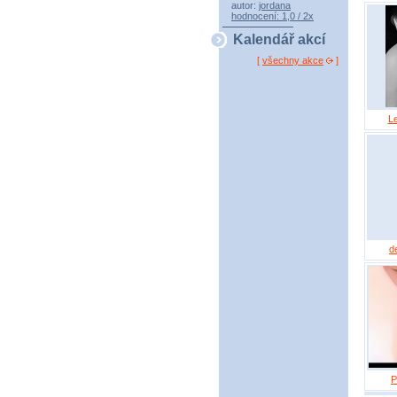
autor:
jordana
hodnocení: 1,0 / 2x
Kalendář akcí
[
všechny akce
]
L
d
P