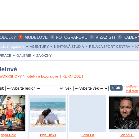
ODELKY
MODELOVÉ
FOTOGRAFOVÉ
VIZÁŽISTI
KADEŘN
ICE magazine
AGENTURY
NEHTOVÁ STUDIA
RELAX A SPORT CENTRA
K
PIRACE
GALERIE
ZAKÁZKY
elové
ORKSHOPY / modelky a fotografové ! KLIKNI ZDE !
rošířené
it:
věk:
možnosti
Vojta Holy
Bigs Dicks
Lena En
Michal D.