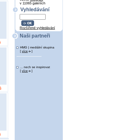
v 11065 galeriích
Vyhledávání
Rozšířené vyhledávání
Naši partneři
á
HMG | mediální skupina
[
více
]
... nech se inspirovat
[
více
]
á
á