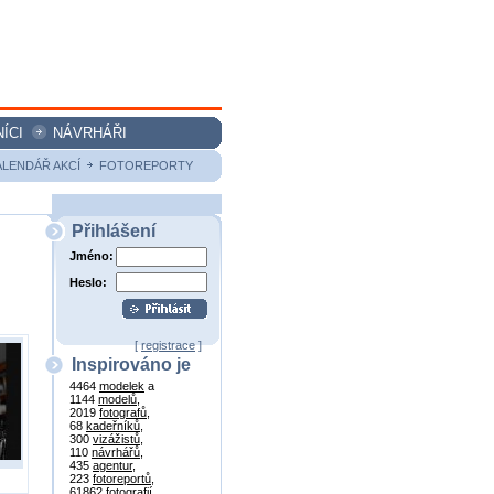
ÍCI
NÁVRHÁŘI
ALENDÁŘ AKCÍ
FOTOREPORTY
Přihlášení
Jméno:
Heslo:
[
registrace
]
Inspirováno je
4464
modelek
a
1144
modelů
,
2019
fotografů
,
68
kadeřníků
,
300
vizážistů
,
110
návrhářů
,
435
agentur
,
223
fotoreportů
,
61862
fotografií