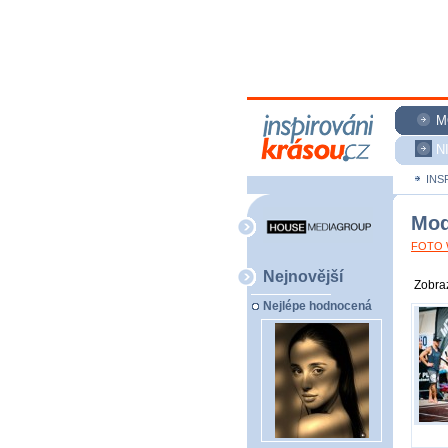
M
N
INS
Mod
FOTO W
Nejnovější
Zobraz
Nejlépe hodnocená