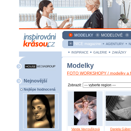
MODELKY
MODELOVÉ
NICE magazine
AGENTURY
N
INSPIRACE
GALERIE
ZAKÁZKY
Modelky
FOTO WORKSHOPY / modelky a fo
Nejnovější
Zobrazit:
Nejlépe hodnocená
Vanda Vavroušková
Daniela Gáber