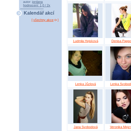
autor:
jordana
hodnocení: 1,0 / 2x
Kalendář akcí
[
všechny akce
]
Ludmila Hejsková
Denisa Papp
Lenka Jůzlová
Lenka Svobod
Jana Svobodová
Veronika Mejz