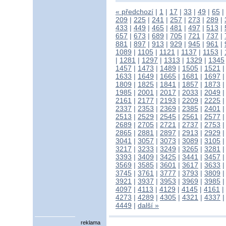
« předchozí
|
1
|
17
|
33
|
49
|
65
|
209
|
225
|
241
|
257
|
273
|
289
|
433
|
449
|
465
|
481
|
497
|
513
|
657
|
673
|
689
|
705
|
721
|
737
|
881
|
897
|
913
|
929
|
945
|
961
|
1089
|
1105
|
1121
|
1137
|
1153
|
|
1281
|
1297
|
1313
|
1329
|
1345
1457
|
1473
|
1489
|
1505
|
1521
1633
|
1649
|
1665
|
1681
|
1697
1809
|
1825
|
1841
|
1857
|
1873
1985
|
2001
|
2017
|
2033
|
2049
2161
|
2177
|
2193
|
2209
|
2225
2337
|
2353
|
2369
|
2385
|
2401
2513
|
2529
|
2545
|
2561
|
2577
2689
|
2705
|
2721
|
2737
|
2753
2865
|
2881
|
2897
|
2913
|
2929
3041
|
3057
|
3073
|
3089
|
3105
3217
|
3233
|
3249
|
3265
|
3281
3393
|
3409
|
3425
|
3441
|
3457
3569
|
3585
|
3601
|
3617
|
3633
3745
|
3761
|
3777
|
3793
|
3809
3921
|
3937
|
3953
|
3969
|
3985
4097
|
4113
|
4129
|
4145
|
4161
|
4273
|
4289
|
4305
|
4321
|
4337
4449
|
další »
reklama