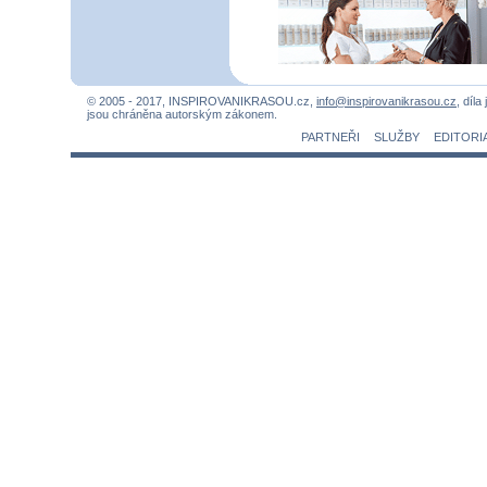
© 2005 - 2017, INSPIROVANIKRASOU.cz,
info@inspirovanikrasou.cz
, díla
jsou chráněna autorským zákonem.
PARTNEŘI
SLUŽBY
EDITORI