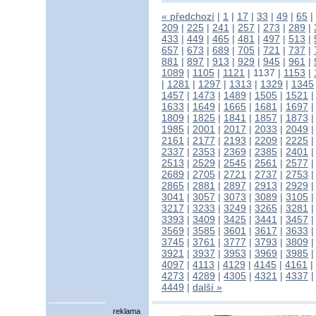
« předchozí
|
1
|
17
|
33
|
49
|
65
|
209
|
225
|
241
|
257
|
273
|
289
|
433
|
449
|
465
|
481
|
497
|
513
|
657
|
673
|
689
|
705
|
721
|
737
|
881
|
897
|
913
|
929
|
945
|
961
|
1089
|
1105
|
1121
|
1137
|
1153
|
|
1281
|
1297
|
1313
|
1329
|
1345
1457
|
1473
|
1489
|
1505
|
1521
1633
|
1649
|
1665
|
1681
|
1697
1809
|
1825
|
1841
|
1857
|
1873
1985
|
2001
|
2017
|
2033
|
2049
2161
|
2177
|
2193
|
2209
|
2225
2337
|
2353
|
2369
|
2385
|
2401
2513
|
2529
|
2545
|
2561
|
2577
2689
|
2705
|
2721
|
2737
|
2753
2865
|
2881
|
2897
|
2913
|
2929
3041
|
3057
|
3073
|
3089
|
3105
3217
|
3233
|
3249
|
3265
|
3281
3393
|
3409
|
3425
|
3441
|
3457
3569
|
3585
|
3601
|
3617
|
3633
3745
|
3761
|
3777
|
3793
|
3809
3921
|
3937
|
3953
|
3969
|
3985
4097
|
4113
|
4129
|
4145
|
4161
|
4273
|
4289
|
4305
|
4321
|
4337
4449
|
další »
reklama