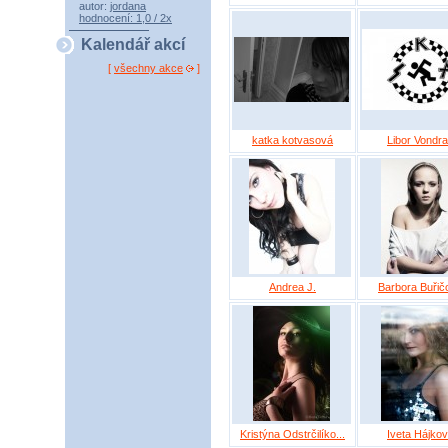
autor:
jordana
hodnocení: 1,0 / 2x
Kalendář akcí
[
všechny akce
]
katka kotvasová
Libor Vondr
Andrea J.
Barbora Buřič
Kristýna Odstrčilíko...
Iveta Hájko