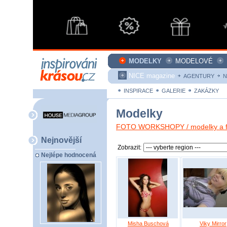
MODELKY
MODELOVÉ
NICE magazine
AGENTURY
N
INSPIRACE
GALERIE
ZAKÁZKY
Modelky
FOTO WORKSHOPY / modelky a fo
Nejnovější
Zobrazit:
Nejlépe hodnocená
Misha Buschová
Viky Mirror