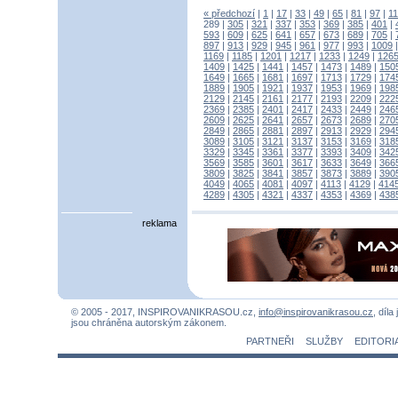
« předchozí
|
1
|
17
|
33
|
49
|
65
|
81
|
97
|
1
289
|
305
|
321
|
337
|
353
|
369
|
385
|
401
|
593
|
609
|
625
|
641
|
657
|
673
|
689
|
705
|
897
|
913
|
929
|
945
|
961
|
977
|
993
|
1009
1169
|
1185
|
1201
|
1217
|
1233
|
1249
|
126
1409
|
1425
|
1441
|
1457
|
1473
|
1489
|
150
1649
|
1665
|
1681
|
1697
|
1713
|
1729
|
174
1889
|
1905
|
1921
|
1937
|
1953
|
1969
|
198
2129
|
2145
|
2161
|
2177
|
2193
|
2209
|
222
2369
|
2385
|
2401
|
2417
|
2433
|
2449
|
246
2609
|
2625
|
2641
|
2657
|
2673
|
2689
|
270
2849
|
2865
|
2881
|
2897
|
2913
|
2929
|
294
3089
|
3105
|
3121
|
3137
|
3153
|
3169
|
318
3329
|
3345
|
3361
|
3377
|
3393
|
3409
|
342
3569
|
3585
|
3601
|
3617
|
3633
|
3649
|
366
3809
|
3825
|
3841
|
3857
|
3873
|
3889
|
390
4049
|
4065
|
4081
|
4097
|
4113
|
4129
|
414
4289
|
4305
|
4321
|
4337
|
4353
|
4369
|
438
reklama
© 2005 - 2017, INSPIROVANIKRASOU.cz,
info@inspirovanikrasou.cz
, díla
jsou chráněna autorským zákonem.
PARTNEŘI
SLUŽBY
EDITORI