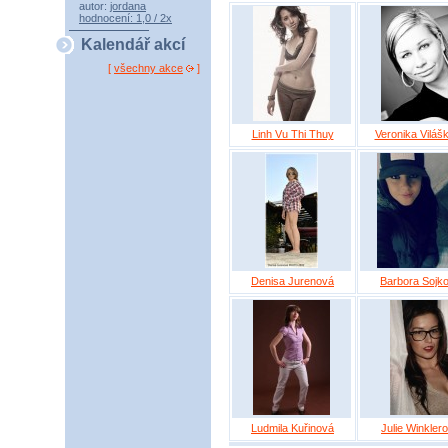
autor:
jordana
hodnocení: 1,0 / 2x
Kalendář akcí
[
všechny akce
]
Linh Vu Thi Thuy
Veronika Viláš
Denisa Jurenová
Barbora Sojk
Ludmila Kuřinová
Julie Winkler