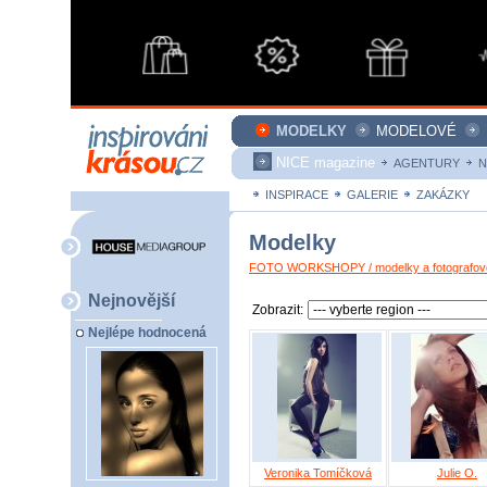
MODELKY
MODELOVÉ
NICE magazine
AGENTURY
N
INSPIRACE
GALERIE
ZAKÁZKY
Modelky
FOTO WORKSHOPY / modelky a fotografové
Nejnovější
Zobrazit:
Nejlépe hodnocená
Veronika Tomíčková
Julie O.