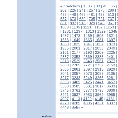
« předchozí
|
1
|
17
|
33
|
49
|
65
|
209
|
225
|
241
|
257
|
273
|
289
|
433
|
449
|
465
|
481
|
497
|
513
|
657
|
673
|
689
|
705
|
721
|
737
|
881
|
897
|
913
|
929
|
945
|
961
|
1089
|
1105
|
1121
|
1137
|
1153
|
|
1281
|
1297
|
1313
|
1329
|
1345
1457
|
1473
|
1489
|
1505
|
1521
1633
|
1649
|
1665
|
1681
|
1697
1809
|
1825
|
1841
|
1857
|
1873
1985
|
2001
|
2017
|
2033
|
2049
2161
|
2177
|
2193
|
2209
|
2225
2337
|
2353
|
2369
|
2385
|
2401
2513
|
2529
|
2545
|
2561
|
2577
2689
|
2705
|
2721
|
2737
|
2753
2865
|
2881
|
2897
|
2913
|
2929
3041
|
3057
|
3073
|
3089
|
3105
3217
|
3233
|
3249
|
3265
|
3281
3393
|
3409
|
3425
|
3441
|
3457
3569
|
3585
|
3601
|
3617
|
3633
3745
|
3761
|
3777
|
3793
|
3809
3921
|
3937
|
3953
|
3969
|
3985
4097
|
4113
|
4129
|
4145
|
4161
|
4273
|
4289
|
4305
|
4321
|
4337
4449
|
další »
reklama