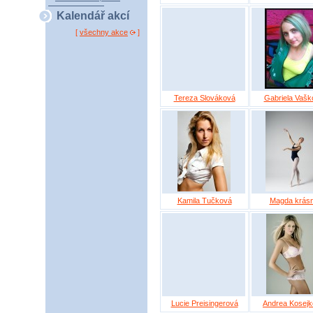
Kalendář akcí
[
všechny akce
]
Tereza Slováková
Gabriela Vašk
Kamila Tučková
Magda krás
Lucie Preisingerová
Andrea Kosej