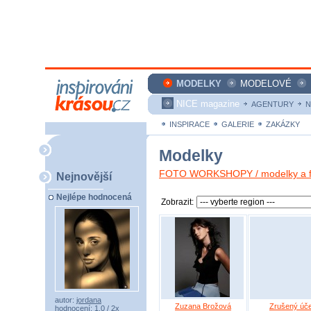
MODELKY
MODELOVÉ
NICE magazine
AGENTURY
N
INSPIRACE
GALERIE
ZAKÁZKY
Modelky
FOTO WORKSHOPY / modelky a fo
Nejnovější
Nejlépe hodnocená
Zobrazit:
autor:
jordana
Zuzana Brožová
Zrušený úče
hodnocení: 1,0 / 2x