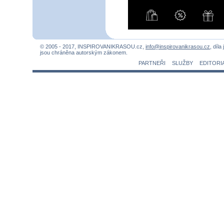
© 2005 - 2017, INSPIROVANIKRASOU.cz,
info@inspirovanikrasou.cz
, díla
jsou chráněna autorským zákonem.
PARTNEŘI
SLUŽBY
EDITORI