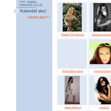
autor:
jordana
hodnocení: 1,0 / 2x
Kalendář akcí
[
všechny akce
]
Radka Čermáková
simonka potoči
Aneta Marcínová
sylva Grazer
Adela Vitkova
Lenka S