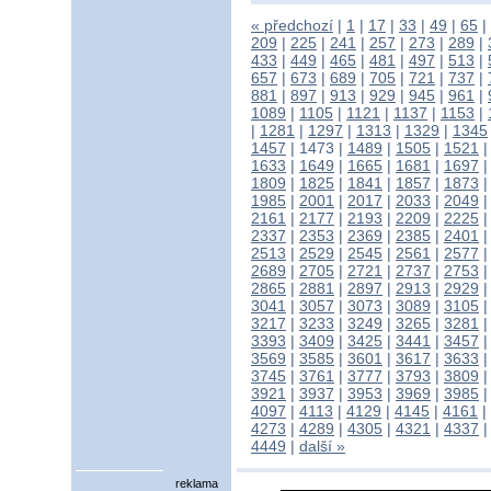
« předchozí
|
1
|
17
|
33
|
49
|
65
|
209
|
225
|
241
|
257
|
273
|
289
|
433
|
449
|
465
|
481
|
497
|
513
|
657
|
673
|
689
|
705
|
721
|
737
|
881
|
897
|
913
|
929
|
945
|
961
|
1089
|
1105
|
1121
|
1137
|
1153
|
|
1281
|
1297
|
1313
|
1329
|
1345
1457
|
1473
|
1489
|
1505
|
1521
1633
|
1649
|
1665
|
1681
|
1697
1809
|
1825
|
1841
|
1857
|
1873
1985
|
2001
|
2017
|
2033
|
2049
2161
|
2177
|
2193
|
2209
|
2225
2337
|
2353
|
2369
|
2385
|
2401
2513
|
2529
|
2545
|
2561
|
2577
2689
|
2705
|
2721
|
2737
|
2753
2865
|
2881
|
2897
|
2913
|
2929
3041
|
3057
|
3073
|
3089
|
3105
3217
|
3233
|
3249
|
3265
|
3281
3393
|
3409
|
3425
|
3441
|
3457
3569
|
3585
|
3601
|
3617
|
3633
3745
|
3761
|
3777
|
3793
|
3809
3921
|
3937
|
3953
|
3969
|
3985
4097
|
4113
|
4129
|
4145
|
4161
|
4273
|
4289
|
4305
|
4321
|
4337
4449
|
další »
reklama