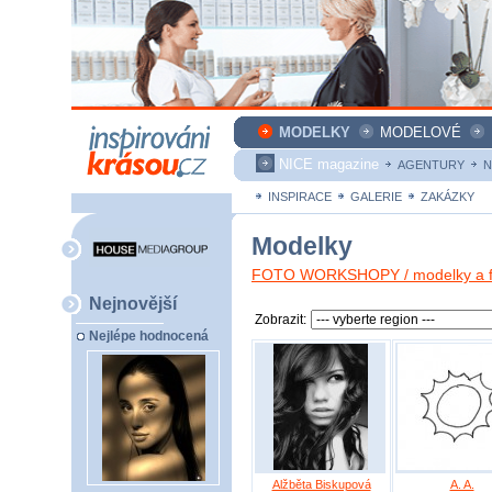
MODELKY
MODELOVÉ
NICE magazine
AGENTURY
N
INSPIRACE
GALERIE
ZAKÁZKY
Modelky
FOTO WORKSHOPY / modelky a fo
Nejnovější
Zobrazit:
Nejlépe hodnocená
Alžběta Biskupová
A. A.