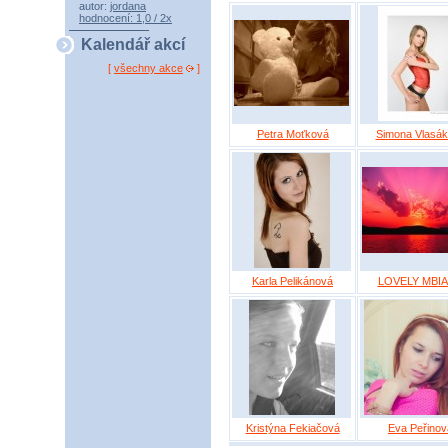
autor:
jordana
hodnocení: 1,0 / 2x
Kalendář akcí
[
všechny akce
]
Petra Moťková
Simona Vlasá
Karla Pelikánová
LOVELY MBI
Kristýna Fekiačová
Eva Peřinov