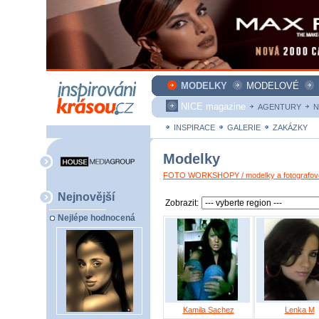
MODELKY
MODELOVÉ
NICE magazine
AGENTURY
N
INSPIRACE
GALERIE
ZAKÁZKY
Modelky
FOTO WORKSHOPY / modelky a fotografové
Nejnovější
Zobrazit:
Nejlépe hodnocená
Kamila Sachez
Lenka M