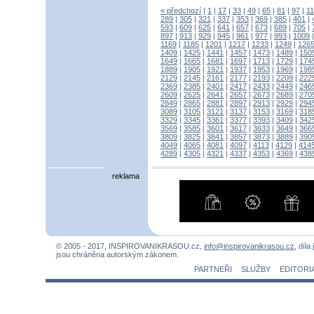
« předchozí
|
1
|
17
|
33
|
49
|
65
|
81
|
97
|
1
289
|
305
|
321
|
337
|
353
|
369
|
385
|
401
|
593
|
609
|
625
|
641
|
657
|
673
|
689
|
705
|
897
|
913
|
929
|
945
|
961
|
977
|
993
|
1009
1169
|
1185
|
1201
|
1217
|
1233
|
1249
|
126
1409
|
1425
|
1441
|
1457
|
1473
|
1489
|
150
1649
|
1665
|
1681
|
1697
|
1713
|
1729
|
174
1889
|
1905
|
1921
|
1937
|
1953
|
1969
|
198
2129
|
2145
|
2161
|
2177
|
2193
|
2209
|
222
2369
|
2385
|
2401
|
2417
|
2433
|
2449
|
246
2609
|
2625
|
2641
|
2657
|
2673
|
2689
|
270
2849
|
2865
|
2881
|
2897
|
2913
|
2929
|
294
3089
|
3105
|
3121
|
3137
|
3153
|
3169
|
318
3329
|
3345
|
3361
|
3377
|
3393
|
3409
|
342
3569
|
3585
|
3601
|
3617
|
3633
|
3649
|
366
3809
|
3825
|
3841
|
3857
|
3873
|
3889
|
390
4049
|
4065
|
4081
|
4097
|
4113
|
4129
|
414
4289
|
4305
|
4321
|
4337
|
4353
|
4369
|
438
reklama
© 2005 - 2017, INSPIROVANIKRASOU.cz,
info@inspirovanikrasou.cz
, díla
jsou chráněna autorským zákonem.
PARTNEŘI
SLUŽBY
EDITORI