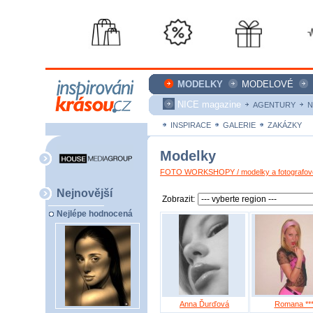
MODELKY
MODELOVÉ
NICE magazine
AGENTURY
N
INSPIRACE
GALERIE
ZAKÁZKY
Modelky
FOTO WORKSHOPY / modelky a fotografové
Nejnovější
Zobrazit:
Nejlépe hodnocená
Anna Ďurďová
Romana **