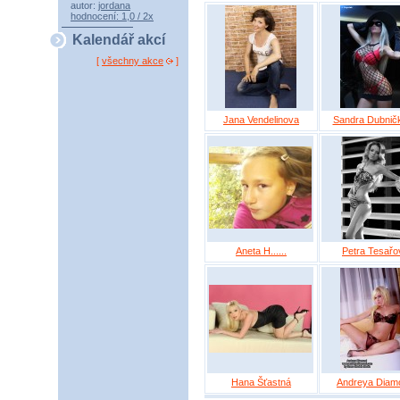
autor:
jordana
hodnocení: 1,0 / 2x
Kalendář akcí
[
všechny akce
]
Jana Vendelinova
Sandra Dubnič
Aneta H......
Petra Tesařo
Hana Šťastná
Andreya Diam