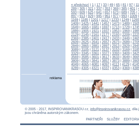
« předchozí
|
1
|
17
|
33
|
49
|
65
|
81
|
97
|
1
289
|
305
|
321
|
337
|
353
|
369
|
385
|
401
|
593
|
609
|
625
|
641
|
657
|
673
|
689
|
705
|
897
|
913
|
929
|
945
|
961
|
977
|
993
|
1009
1169
|
1185
|
1201
|
1217
|
1233
|
1249
|
126
1409
|
1425
|
1441
|
1457
|
1473
|
1489
|
150
1649
|
1665
|
1681
|
1697
|
1713
|
1729
|
174
1889
|
1905
|
1921
|
1937
|
1953
|
1969
|
198
2129
|
2145
|
2161
|
2177
|
2193
|
2209
|
222
2369
|
2385
|
2401
|
2417
|
2433
|
2449
|
246
2609
|
2625
|
2641
|
2657
|
2673
|
2689
|
270
2849
|
2865
|
2881
|
2897
|
2913
|
2929
|
294
3089
|
3105
|
3121
|
3137
|
3153
|
3169
|
318
3329
|
3345
|
3361
|
3377
|
3393
|
3409
|
342
3569
|
3585
|
3601
|
3617
|
3633
|
3649
|
366
3809
|
3825
|
3841
|
3857
|
3873
|
3889
|
390
4049
|
4065
|
4081
|
4097
|
4113
|
4129
|
414
4289
|
4305
|
4321
|
4337
|
4353
|
4369
|
438
reklama
© 2005 - 2017, INSPIROVANIKRASOU.cz,
info@inspirovanikrasou.cz
, díla
jsou chráněna autorským zákonem.
PARTNEŘI
SLUŽBY
EDITORI