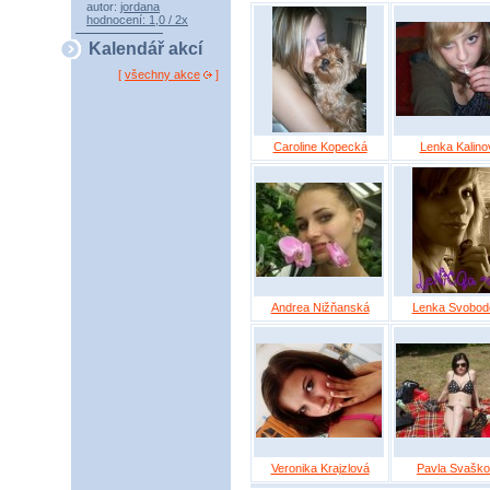
autor:
jordana
hodnocení: 1,0 / 2x
Kalendář akcí
[
všechny akce
]
Caroline Kopecká
Lenka Kalino
Andrea Nižňanská
Lenka Svobod
Veronika Krajzlová
Pavla Svašk