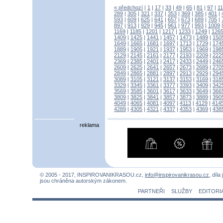
« předchozí
|
1
|
17
|
33
|
49
|
65
|
81
|
97
|
1
289
|
305
|
321
|
337
|
353
|
369
|
385
|
401
|
593
|
609
|
625
|
641
|
657
|
673
|
689
|
705
|
897
|
913
|
929
|
945
|
961
|
977
|
993
|
1009
1169
|
1185
|
1201
|
1217
|
1233
|
1249
|
126
1409
|
1425
|
1441
|
1457
|
1473
|
1489
|
150
1649
|
1665
|
1681
|
1697
|
1713
|
1729
|
174
1889
|
1905
|
1921
|
1937
|
1953
|
1969
|
198
2129
|
2145
|
2161
|
2177
|
2193
|
2209
|
222
2369
|
2385
|
2401
|
2417
|
2433
|
2449
|
246
2609
|
2625
|
2641
|
2657
|
2673
|
2689
|
270
2849
|
2865
|
2881
|
2897
|
2913
|
2929
|
294
3089
|
3105
|
3121
|
3137
|
3153
|
3169
|
318
3329
|
3345
|
3361
|
3377
|
3393
|
3409
|
342
3569
|
3585
|
3601
|
3617
|
3633
|
3649
|
366
3809
|
3825
|
3841
|
3857
|
3873
|
3889
|
390
4049
|
4065
|
4081
|
4097
|
4113
|
4129
|
414
4289
|
4305
|
4321
|
4337
|
4353
|
4369
|
438
reklama
© 2005 - 2017, INSPIROVANIKRASOU.cz,
info@inspirovanikrasou.cz
, díla
jsou chráněna autorským zákonem.
PARTNEŘI
SLUŽBY
EDITORI