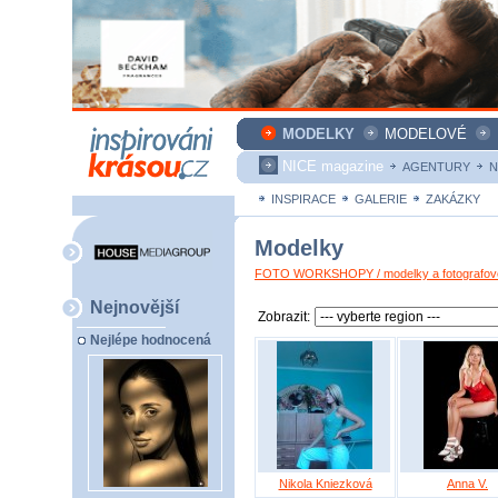
MODELKY
MODELOVÉ
NICE magazine
AGENTURY
N
INSPIRACE
GALERIE
ZAKÁZKY
Modelky
FOTO WORKSHOPY / modelky a fotografové
Nejnovější
Zobrazit:
Nejlépe hodnocená
Nikola Kniezková
Anna V.