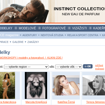
ODELKY
MODELOVÉ
FOTOGRAFOVÉ
VIZÁŽISTI
KADEŘN
ICE magazine
AGENTURY
NEHTOVÁ STUDIA
RELAX A SPORT CENTRA
K
PIRACE
GALERIE
ZAKÁZKY
elky
ORKSHOPY / modelky a fotografové ! KLIKNI ZDE !
rošířené
it:
věk:
možnosti
ra Kolarcikova
Marcela Krpejšová
Kateřina Černá
Tereza Simonov