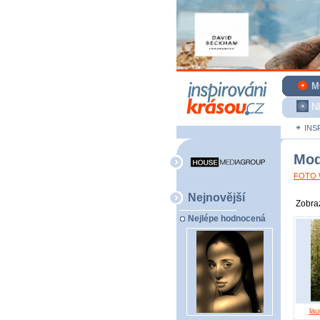
M
N
INS
Mod
FOTO W
Nejnovější
Zobraz
Nejlépe hodnocená
lau