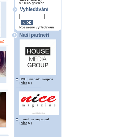
v 11065 galeriích
Vyhledávání
Rozšířené vyhledávání
Naši partneři
ova
HMG | mediální skupina
[
více
]
... nech se inspirovat
[
více
]