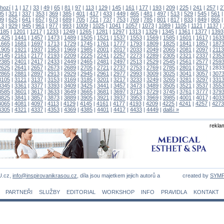
hozí
|
1
|
17
|
33
|
49
|
65
|
81
|
97
|
113
|
129
|
145
|
161
|
177
|
193
|
209
|
225
|
241
|
257
|
2
05
|
321
|
337
|
353
|
369
|
385
|
401
|
417
|
433
|
449
|
465
|
481
|
497
|
513
|
529
|
545
|
561
09
|
625
|
641
|
657
|
673
|
689
|
705
|
721
|
737
|
753
|
769
|
785
|
801
|
817
|
833
|
849
|
865
13
|
929
|
945
|
961
|
977
|
993
|
1009
|
1025
|
1041
|
1057
|
1073
|
1089
|
1105
|
1121
|
1137
|
1185
|
1201
|
1217
|
1233
|
1249
|
1265
|
1281
|
1297
|
1313
|
1329
|
1345
|
1361
|
1377
|
1393
1425
|
1441
|
1457
|
1473
|
1489
|
1505
|
1521
|
1537
|
1553
|
1569
|
1585
|
1601
|
1617
|
163
1665
|
1681
|
1697
|
1713
|
1729
|
1745
|
1761
|
1777
|
1793
|
1809
|
1825
|
1841
|
1857
|
187
1905
|
1921
|
1937
|
1953
|
1969
|
1985
|
2001
|
2017
|
2033
|
2049
|
2065
|
2081
|
2097
|
2113
2145
|
2161
|
2177
|
2193
|
2209
|
2225
|
2241
|
2257
|
2273
|
2289
|
2305
|
2321
|
2337
|
235
2385
|
2401
|
2417
|
2433
|
2449
|
2465
|
2481
|
2497
|
2513
|
2529
|
2545
|
2561
|
2577
|
259
2625
|
2641
|
2657
|
2673
|
2689
|
2705
|
2721
|
2737
|
2753
|
2769
|
2785
|
2801
|
2817
|
283
2865
|
2881
|
2897
|
2913
|
2929
|
2945
|
2961
|
2977
|
2993
|
3009
|
3025
|
3041
|
3057
|
307
3105
|
3121
|
3137
|
3153
|
3169
|
3185
|
3201
|
3217
|
3233
|
3249
|
3265
|
3281
|
3297
|
331
3345
|
3361
|
3377
|
3393
|
3409
|
3425
|
3441
|
3457
|
3473
|
3489
|
3505
|
3521
|
3537
|
355
3585
|
3601
|
3617
|
3633
|
3649
|
3665
|
3681
|
3697
|
3713
|
3729
|
3745
|
3761
|
3777
|
379
3825
|
3841
|
3857
|
3873
|
3889
|
3905
|
3921
|
3937
|
3953
|
3969
|
3985
|
4001
|
4017
|
403
4065
|
4081
|
4097
|
4113
|
4129
|
4145
|
4161
|
4177
|
4193
|
4209
|
4225
|
4241
|
4257
|
4273
4305
|
4321
|
4337
|
4353
|
4369
|
4385
|
4401
|
4417
|
4433
|
4449
|
další »
rekla
U.cz,
info@inspirovanikrasou.cz
, díla jsou majetkem jejich autorů a
created by
SYM
PARTNEŘI
SLUŽBY
EDITORIAL
WORKSHOP
INFO
PRAVIDLA
KONTAKT