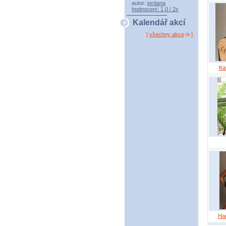
autor:
jordana
hodnocení: 1,0 / 2x
Kalendář akcí
[
všechny akce
]
Ka
Ha