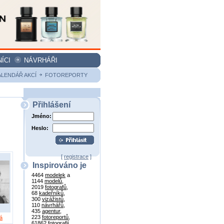
ÍCI
NÁVRHÁŘI
ALENDÁŘ AKCÍ
FOTOREPORTY
Přihlášení
Jméno:
Heslo:
[
registrace
]
Inspirováno je
4464
modelek
a
1144
modelů
,
2019
fotografů
,
68
kadeřníků
,
300
vizážistů
,
110
návrhářů
,
435
agentur
,
223
fotoreportů
,
á
61862
fotografií