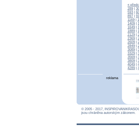
« předc
289
|
3
593
|
6
897
|
9
1169
|
1409
|
1649
|
1889
|
2129
|
2369
|
2609
|
2849
|
3089
|
3329
|
3569
|
3809
|
4049
|
4289
|
reklama
© 2005 - 2017, INSPIROVANIKRASO
jsou chráněna autorským zákonem.