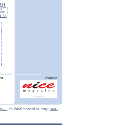
73
|
|
577
|
|
881
|
1153
|
|
3
|
3
|
|
3
|
3
|
3
|
3
|
3
|
3
|
3
|
3
|
|
ma
reklama
PACT
, součástí mediální skupiny:
HMG