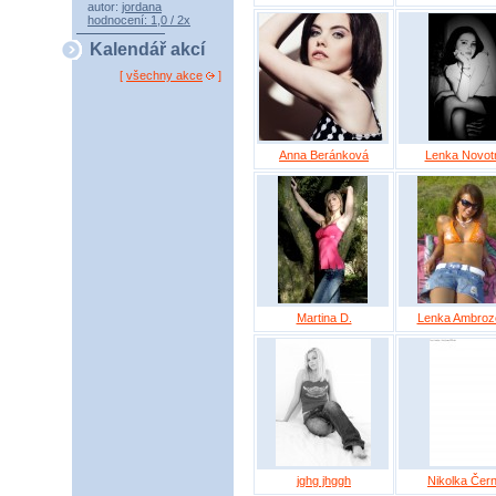
autor:
jordana
hodnocení: 1,0 / 2x
Kalendář akcí
[
všechny akce
]
Anna Beránková
Lenka Novot
Martina D.
Lenka Ambroz
jghg jhggh
Nikolka Čer