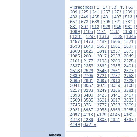
« předchozí
|
1
|
17
|
33
|
49
|
65
|
209
|
225
|
241
|
257
|
273
|
289
|
433
|
449
|
465
|
481
|
497
|
513
|
657
|
673
|
689
|
705
|
721
|
737
|
881
|
897
|
913
|
929
|
945
|
961
|
1089
|
1105
|
1121
|
1137
|
1153
|
|
1281
|
1297
|
1313
|
1329
|
1345
1457
|
1473
|
1489
|
1505
|
1521
1633
|
1649
|
1665
|
1681
|
1697
1809
|
1825
|
1841
|
1857
|
1873
1985
|
2001
|
2017
|
2033
|
2049
2161
|
2177
|
2193
|
2209
|
2225
2337
|
2353
|
2369
|
2385
|
2401
2513
|
2529
|
2545
|
2561
|
2577
2689
|
2705
|
2721
|
2737
|
2753
2865
|
2881
|
2897
|
2913
|
2929
3041
|
3057
|
3073
|
3089
|
3105
3217
|
3233
|
3249
|
3265
|
3281
3393
|
3409
|
3425
|
3441
|
3457
3569
|
3585
|
3601
|
3617
|
3633
3745
|
3761
|
3777
|
3793
|
3809
3921
|
3937
|
3953
|
3969
|
3985
4097
|
4113
|
4129
|
4145
|
4161
|
4273
|
4289
|
4305
|
4321
|
4337
4449
|
další »
reklama