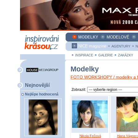
MODELKY
MODELOVÉ
NICE magazine
AGENTURY
N
INSPIRACE
GALERIE
ZAKÁZKY
Modelky
FOTO WORKSHOPY / modelky a fo
Nejnovější
Zobrazit:
Nejlépe hodnocená
Nikola Fečová
Hana Vágner