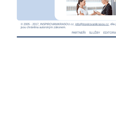
© 2005 - 2017, INSPIROVANIKRASOU.cz,
info@inspirovanikrasou.cz
, díla
jsou chráněna autorským zákonem.
PARTNEŘI
SLUŽBY
EDITORI