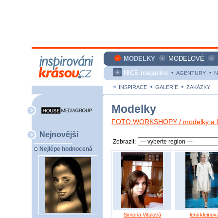
MODELKY
MODELOVÉ
NICE magazine
AGENTURY
N
INSPIRACE
GALERIE
ZAKÁZKY
Modelky
FOTO WORKSHOPY / modelky a fo
Nejnovější
Zobrazit:
Nejlépe hodnocená
Simona Vitulová
lenii kleinov