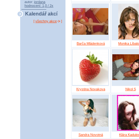
autor:
jordana
hodnocení: 1,0 / 2x
Kalendář akcí
[
všechny akce
]
Barča Mládenková
Monika Líbal
Krystina Novakova
Nikol S
Sandra Novotná
Klára Kadulo