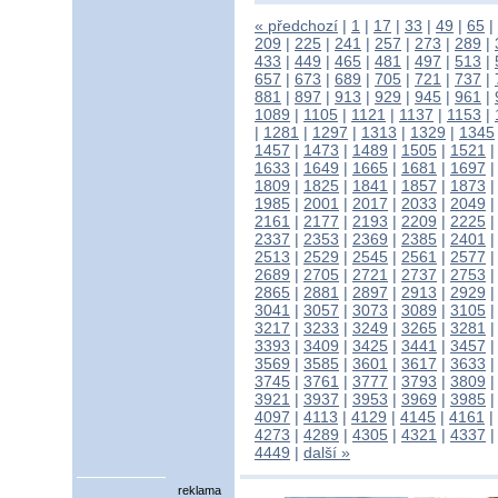
« předchozí
|
1
|
17
|
33
|
49
|
65
|
209
|
225
|
241
|
257
|
273
|
289
|
433
|
449
|
465
|
481
|
497
|
513
|
657
|
673
|
689
|
705
|
721
|
737
|
881
|
897
|
913
|
929
|
945
|
961
|
1089
|
1105
|
1121
|
1137
|
1153
|
|
1281
|
1297
|
1313
|
1329
|
1345
1457
|
1473
|
1489
|
1505
|
1521
1633
|
1649
|
1665
|
1681
|
1697
1809
|
1825
|
1841
|
1857
|
1873
1985
|
2001
|
2017
|
2033
|
2049
2161
|
2177
|
2193
|
2209
|
2225
2337
|
2353
|
2369
|
2385
|
2401
2513
|
2529
|
2545
|
2561
|
2577
2689
|
2705
|
2721
|
2737
|
2753
2865
|
2881
|
2897
|
2913
|
2929
3041
|
3057
|
3073
|
3089
|
3105
3217
|
3233
|
3249
|
3265
|
3281
3393
|
3409
|
3425
|
3441
|
3457
3569
|
3585
|
3601
|
3617
|
3633
3745
|
3761
|
3777
|
3793
|
3809
3921
|
3937
|
3953
|
3969
|
3985
4097
|
4113
|
4129
|
4145
|
4161
|
4273
|
4289
|
4305
|
4321
|
4337
4449
|
další »
reklama