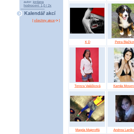
autor:
jordana
hodnocení: 1,0 / 2x
Kalendář akcí
[
všechny akce
]
K D
Petra Blažko
Tereza Valášková
Kamila Moser
Magda Majeroffá
Andrea Laník