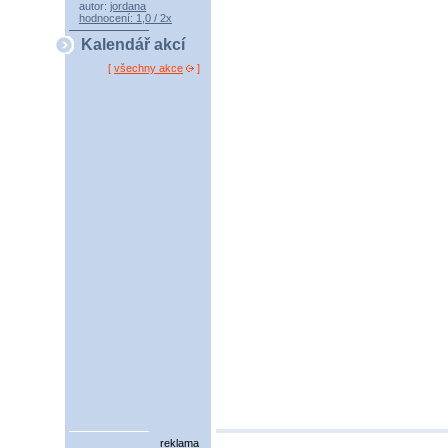
autor:
jordana
hodnocení: 1,0 / 2x
Kalendář akcí
[
všechny akce
]
reklama