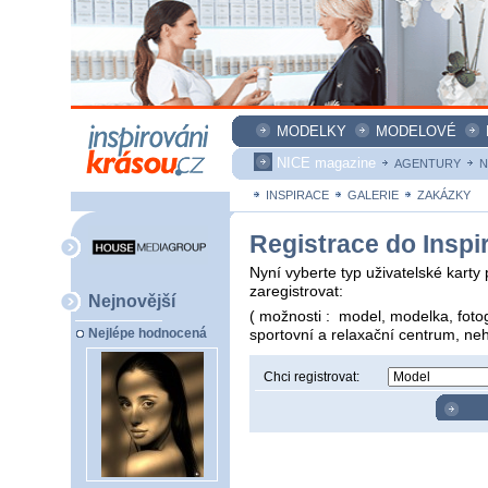
MODELKY
MODELOVÉ
NICE magazine
AGENTURY
N
INSPIRACE
GALERIE
ZAKÁZKY
Registrace do Inspi
Nyní vyberte typ uživatelské karty
zaregistrovat:
Nejnovější
( možnosti : model, modelka, fotog
sportovní a relaxační centrum, neh
Nejlépe hodnocená
Chci registrovat: