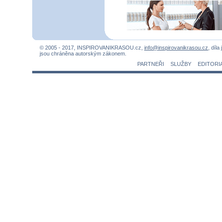
© 2005 - 2017, INSPIROVANIKRASOU.cz,
info@inspirovanikrasou.cz
, díla
jsou chráněna autorským zákonem.
PARTNEŘI
SLUŽBY
EDITORI