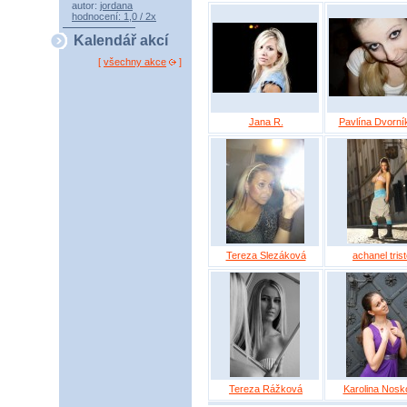
autor:
jordana
hodnocení: 1,0 / 2x
Kalendář akcí
[
všechny akce
]
Jana R.
Pavlína Dvorní
Tereza Slezáková
achanel tris
Tereza Rážková
Karolina Nosk