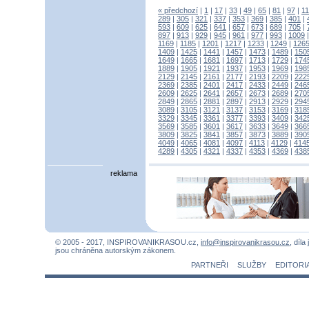
« předchozí
|
1
|
17
|
33
|
49
|
65
|
81
|
97
|
1
289
|
305
|
321
|
337
|
353
|
369
|
385
|
401
|
593
|
609
|
625
|
641
|
657
|
673
|
689
|
705
|
897
|
913
|
929
|
945
|
961
|
977
|
993
|
1009
1169
|
1185
|
1201
|
1217
|
1233
|
1249
|
126
1409
|
1425
|
1441
|
1457
|
1473
|
1489
|
150
1649
|
1665
|
1681
|
1697
|
1713
|
1729
|
174
1889
|
1905
|
1921
|
1937
|
1953
|
1969
|
198
2129
|
2145
|
2161
|
2177
|
2193
|
2209
|
222
2369
|
2385
|
2401
|
2417
|
2433
|
2449
|
246
2609
|
2625
|
2641
|
2657
|
2673
|
2689
|
270
2849
|
2865
|
2881
|
2897
|
2913
|
2929
|
294
3089
|
3105
|
3121
|
3137
|
3153
|
3169
|
318
3329
|
3345
|
3361
|
3377
|
3393
|
3409
|
342
3569
|
3585
|
3601
|
3617
|
3633
|
3649
|
366
3809
|
3825
|
3841
|
3857
|
3873
|
3889
|
390
4049
|
4065
|
4081
|
4097
|
4113
|
4129
|
414
4289
|
4305
|
4321
|
4337
|
4353
|
4369
|
438
reklama
© 2005 - 2017, INSPIROVANIKRASOU.cz,
info@inspirovanikrasou.cz
, díla
jsou chráněna autorským zákonem.
PARTNEŘI
SLUŽBY
EDITORI