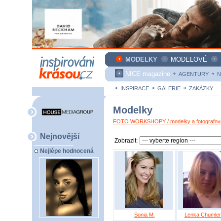
MODELKY
MODELOVÉ
NICE magazine
AGENTURY
N
INSPIRACE
GALERIE
ZAKÁZKY
Modelky
FOTO WORKSHOPY / modelky a fotografové
Nejnovější
Zobrazit:
Nejlépe hodnocená
Sonia M.
Lenka Chumle