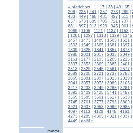
« předchozí
|
1
|
17
|
33
|
49
|
65
|
209
|
225
|
241
|
257
|
273
|
289
|
433
|
449
|
465
|
481
|
497
|
513
|
657
|
673
|
689
|
705
|
721
|
737
|
881
|
897
|
913
|
929
|
945
|
961
|
1089
|
1105
|
1121
|
1137
|
1153
|
|
1281
|
1297
|
1313
|
1329
|
1345
1457
|
1473
|
1489
|
1505
|
1521
1633
|
1649
|
1665
|
1681
|
1697
1809
|
1825
|
1841
|
1857
|
1873
1985
|
2001
|
2017
|
2033
|
2049
2161
|
2177
|
2193
|
2209
|
2225
2337
|
2353
|
2369
|
2385
|
2401
2513
|
2529
|
2545
|
2561
|
2577
2689
|
2705
|
2721
|
2737
|
2753
2865
|
2881
|
2897
|
2913
|
2929
3041
|
3057
|
3073
|
3089
|
3105
3217
|
3233
|
3249
|
3265
|
3281
3393
|
3409
|
3425
|
3441
|
3457
3569
|
3585
|
3601
|
3617
|
3633
3745
|
3761
|
3777
|
3793
|
3809
3921
|
3937
|
3953
|
3969
|
3985
4097
|
4113
|
4129
|
4145
|
4161
|
4273
|
4289
|
4305
|
4321
|
4337
4449
|
další »
reklama