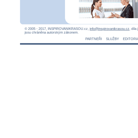
© 2005 - 2017, INSPIROVANIKRASOU.cz,
info@inspirovanikrasou.cz
, díla
jsou chráněna autorským zákonem.
PARTNEŘI
SLUŽBY
EDITORI