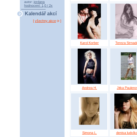
autor:
jordana
hodnocení: 1,0 / 2x
Kalendář akcí
[
všechny akce
]
Karol Korber
Tereza Strnad
Andrea H.
Jitka Paulen
Simona L.
denisa ludvík