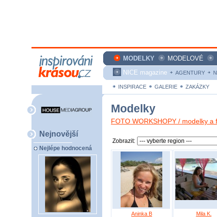
MODELKY
MODELOVÉ
NICE magazine
AGENTURY
N
INSPIRACE
GALERIE
ZAKÁZKY
Modelky
FOTO WORKSHOPY / modelky a fo
Nejnovější
Zobrazit:
Nejlépe hodnocená
Aninka B
Mila K.