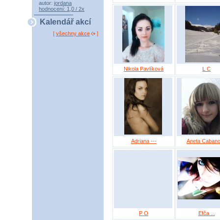
autor:
jordana
hodnocení: 1,0 / 2x
Kalendář akcí
[
všechny akce
]
Nikola Pavlíková
L C
Adriana ---
Aneta Caban
P O
Efča ...