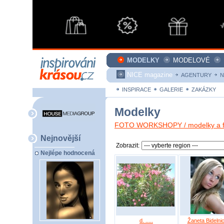
MODELKY
MODELOVÉ
NICE magazine
AGENTURY
N
INSPIRACE
GALERIE
ZAKÁZKY
Modelky
FOTO WORKSHOPY / modelky a fo
Nejnovější
Zobrazit:
Nejlépe hodnocená
d. .....
Žaneta Bidelni