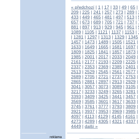
« předchozí
|
1
|
17
|
33
|
49
|
65
|
209
|
225
|
241
|
257
|
273
|
289
|
433
|
449
|
465
|
481
|
497
|
513
|
657
|
673
|
689
|
705
|
721
|
737
|
881
|
897
|
913
|
929
|
945
|
961
|
1089
|
1105
|
1121
|
1137
|
1153
|
|
1281
|
1297
|
1313
|
1329
|
1345
1457
|
1473
|
1489
|
1505
|
1521
1633
|
1649
|
1665
|
1681
|
1697
1809
|
1825
|
1841
|
1857
|
1873
1985
|
2001
|
2017
|
2033
|
2049
2161
|
2177
|
2193
|
2209
|
2225
2337
|
2353
|
2369
|
2385
|
2401
2513
|
2529
|
2545
|
2561
|
2577
2689
|
2705
|
2721
|
2737
|
2753
2865
|
2881
|
2897
|
2913
|
2929
3041
|
3057
|
3073
|
3089
|
3105
3217
|
3233
|
3249
|
3265
|
3281
3393
|
3409
|
3425
|
3441
|
3457
3569
|
3585
|
3601
|
3617
|
3633
3745
|
3761
|
3777
|
3793
|
3809
3921
|
3937
|
3953
|
3969
|
3985
4097
|
4113
|
4129
|
4145
|
4161
|
4273
|
4289
|
4305
|
4321
|
4337
4449
|
další »
reklama