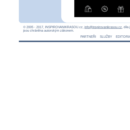
© 2005 - 2017, INSPIROVANIKRASOU.cz,
info@inspirovanikrasou.cz
, díla
jsou chráněna autorským zákonem.
PARTNEŘI
SLUŽBY
EDITORI