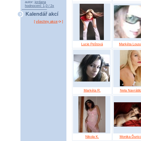
autor:
jordana
hodnocení: 1,0 / 2x
Kalendář akcí
[
všechny akce
]
Lucie Peštová
Markéta Lous
Markéta R.
Nela Navrátil
Nikola K.
Monika Ďuric