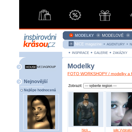
MODELKY
MODELOVÉ
NICE magazine
AGENTURY
N
INSPIRACE
GALERIE
ZAKÁZKY
Modelky
FOTO WORKSHOPY / modelky a fo
Nejnovější
Zobrazit:
Nejlépe hodnocená
Nick ..
julie Vybiralo