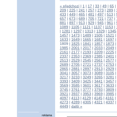
« předchozí
|
1
|
17
|
33
|
49
|
65
|
209
|
225
|
241
|
257
|
273
|
289
|
433
|
449
|
465
|
481
|
497
|
513
|
657
|
673
|
689
|
705
|
721
|
737
|
881
|
897
|
913
|
929
|
945
|
961
|
1089
|
1105
|
1121
|
1137
|
1153
|
|
1281
|
1297
|
1313
|
1329
|
1345
1457
|
1473
|
1489
|
1505
|
1521
1633
|
1649
|
1665
|
1681
|
1697
1809
|
1825
|
1841
|
1857
|
1873
1985
|
2001
|
2017
|
2033
|
2049
2161
|
2177
|
2193
|
2209
|
2225
2337
|
2353
|
2369
|
2385
|
2401
2513
|
2529
|
2545
|
2561
|
2577
2689
|
2705
|
2721
|
2737
|
2753
2865
|
2881
|
2897
|
2913
|
2929
3041
|
3057
|
3073
|
3089
|
3105
3217
|
3233
|
3249
|
3265
|
3281
3393
|
3409
|
3425
|
3441
|
3457
3569
|
3585
|
3601
|
3617
|
3633
3745
|
3761
|
3777
|
3793
|
3809
3921
|
3937
|
3953
|
3969
|
3985
4097
|
4113
|
4129
|
4145
|
4161
|
4273
|
4289
|
4305
|
4321
|
4337
4449
|
další »
reklama