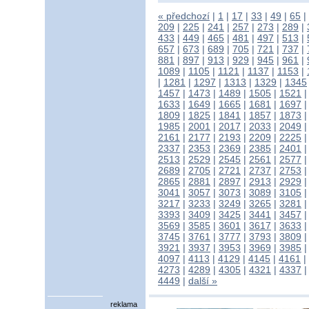
« předchozí
|
1
|
17
|
33
|
49
|
65
|
209
|
225
|
241
|
257
|
273
|
289
|
433
|
449
|
465
|
481
|
497
|
513
|
657
|
673
|
689
|
705
|
721
|
737
|
881
|
897
|
913
|
929
|
945
|
961
|
1089
|
1105
|
1121
|
1137
|
1153
|
|
1281
|
1297
|
1313
|
1329
|
1345
1457
|
1473
|
1489
|
1505
|
1521
1633
|
1649
|
1665
|
1681
|
1697
1809
|
1825
|
1841
|
1857
|
1873
1985
|
2001
|
2017
|
2033
|
2049
2161
|
2177
|
2193
|
2209
|
2225
2337
|
2353
|
2369
|
2385
|
2401
2513
|
2529
|
2545
|
2561
|
2577
2689
|
2705
|
2721
|
2737
|
2753
2865
|
2881
|
2897
|
2913
|
2929
3041
|
3057
|
3073
|
3089
|
3105
3217
|
3233
|
3249
|
3265
|
3281
3393
|
3409
|
3425
|
3441
|
3457
3569
|
3585
|
3601
|
3617
|
3633
3745
|
3761
|
3777
|
3793
|
3809
3921
|
3937
|
3953
|
3969
|
3985
4097
|
4113
|
4129
|
4145
|
4161
|
4273
|
4289
|
4305
|
4321
|
4337
4449
|
další »
reklama