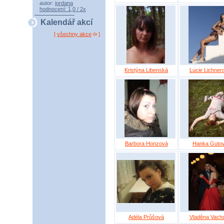
autor:
jordana
hodnocení: 1,0 / 2x
Kalendář akcí
[
všechny akce
]
Kristýna Libenská
Lucie Lichner
Barbora Honzová
Hanka Guto
Adéla Průšová
Vladěna Vach