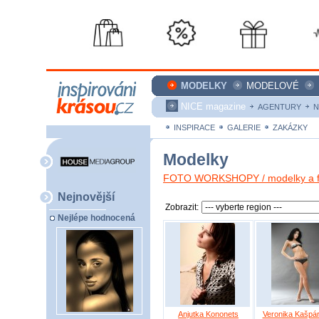
MODELKY
MODELOVÉ
NICE magazine
AGENTURY
N
INSPIRACE
GALERIE
ZAKÁZKY
Modelky
FOTO WORKSHOPY / modelky a fo
Nejnovější
Zobrazit:
Nejlépe hodnocená
Anjutka Kononets
Veronika Kašpá