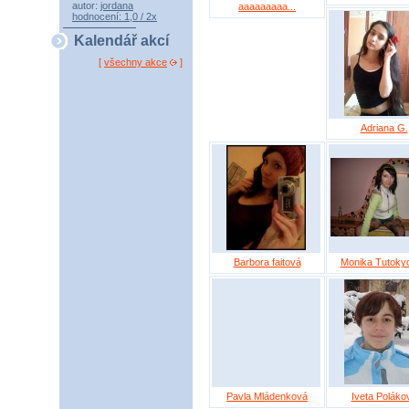
autor:
jordana
aaaaaaaaa...
hodnocení: 1,0 / 2x
Kalendář akcí
[
všechny akce
]
Adriana G.
Barbora faitová
Monika Tutoky
Pavla Mládenková
Iveta Poláko