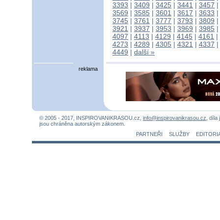
3393
|
3409
|
3425
|
3441
|
3457
3569
|
3585
|
3601
|
3617
|
3633
3745
|
3761
|
3777
|
3793
|
3809
3921
|
3937
|
3953
|
3969
|
3985
4097
|
4113
|
4129
|
4145
|
4161
|
4273
|
4289
|
4305
|
4321
|
4337
4449
|
další »
reklama
© 2005 - 2017, INSPIROVANIKRASOU.cz,
info@inspirovanikrasou.cz
, díla
jsou chráněna autorským zákonem.
PARTNEŘI
SLUŽBY
EDITORI