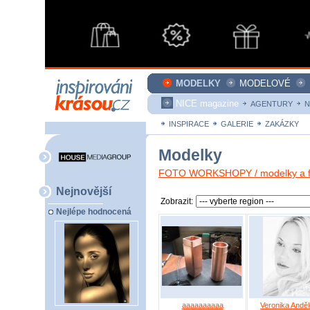
MODELKY
MODELOVÉ
NICE magazine
AGENTURY
N
INSPIRACE
GALERIE
ZAKÁZKY
Modelky
FOTO WORKSHOPY / modelky a fo
Nejnovější
Zobrazit:
Nejlépe hodnocená
aaaaaaaaaa
Veronika Andě