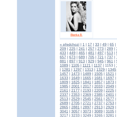
Blanka B.
« předchozí
|
1
|
17
|
33
|
49
|
65
|
209
|
225
|
241
|
257
|
273
|
289
|
433
|
449
|
465
|
481
|
497
|
513
|
657
|
673
|
689
|
705
|
721
|
737
|
881
|
897
|
913
|
929
|
945
|
961
|
1089
|
1105
|
1121
|
1137
|
1153
|
|
1281
|
1297
|
1313
|
1329
|
1345
1457
|
1473
|
1489
|
1505
|
1521
1633
|
1649
|
1665
|
1681
|
1697
1809
|
1825
|
1841
|
1857
|
1873
1985
|
2001
|
2017
|
2033
|
2049
2161
|
2177
|
2193
|
2209
|
2225
2337
|
2353
|
2369
|
2385
|
2401
2513
|
2529
|
2545
|
2561
|
2577
2689
|
2705
|
2721
|
2737
|
2753
2865
|
2881
|
2897
|
2913
|
2929
3041
|
3057
|
3073
|
3089
|
3105
3217
|
3233
|
3249
|
3265
|
3281