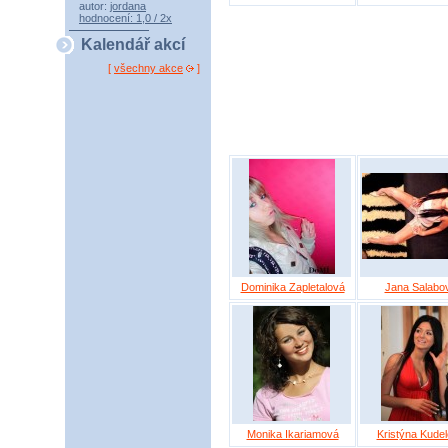
autor:
jordana
hodnocení: 1,0 / 2x
Kalendář akcí
[
všechny akce
]
Dominika Zapletalová
Jana Salabo
Monika Ikariamová
Kristýna Kude