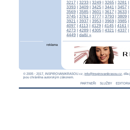
3217
|
3233
|
3249
|
3265
|
3281
3393
|
3409
|
3425
|
3441
|
3457
3569
|
3585
|
3601
|
3617
|
3633
3745
|
3761
|
3777
|
3793
|
3809
3921
|
3937
|
3953
|
3969
|
3985
4097
|
4113
|
4129
|
4145
|
4161
|
4273
|
4289
|
4305
|
4321
|
4337
4449
|
další »
reklama
© 2005 - 2017, INSPIROVANIKRASOU.cz,
info@inspirovanikrasou.cz
, díla
jsou chráněna autorským zákonem.
PARTNEŘI
SLUŽBY
EDITORI