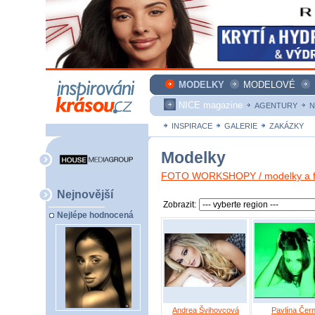
MODELKY
MODELOVÉ
NICE magazine
AGENTURY
N
INSPIRACE
GALERIE
ZAKÁZKY
Modelky
FOTO WORKSHOPY / modelky a fo
Nejnovější
Zobrazit:
Nejlépe hodnocená
Andrea Švihovcová
Pavlína Čer