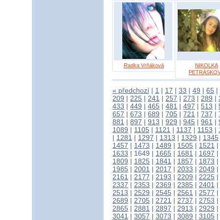
Radka Vrňáková
NIKOLKA
PETRÁSKO
« předchozí
|
1
|
17
|
33
|
49
|
65
|
209
|
225
|
241
|
257
|
273
|
289
|
433
|
449
|
465
|
481
|
497
|
513
|
657
|
673
|
689
|
705
|
721
|
737
|
881
|
897
|
913
|
929
|
945
|
961
|
1089
|
1105
|
1121
|
1137
|
1153
|
|
1281
|
1297
|
1313
|
1329
|
1345
1457
|
1473
|
1489
|
1505
|
1521
1633
|
1649
|
1665
|
1681
|
1697
1809
|
1825
|
1841
|
1857
|
1873
1985
|
2001
|
2017
|
2033
|
2049
2161
|
2177
|
2193
|
2209
|
2225
2337
|
2353
|
2369
|
2385
|
2401
2513
|
2529
|
2545
|
2561
|
2577
2689
|
2705
|
2721
|
2737
|
2753
2865
|
2881
|
2897
|
2913
|
2929
3041
|
3057
|
3073
|
3089
|
3105