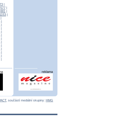
73
|
|
577
|
|
881
|
1153
|
|
3
|
3
|
|
3
|
3
|
3
|
3
|
3
|
3
|
3
|
3
|
|
ma
reklama
PACT
, součástí mediální skupiny:
HMG