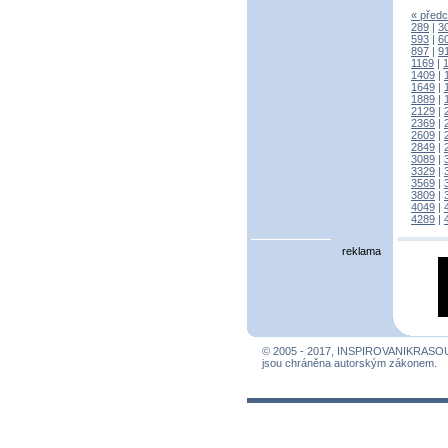
« předc
289
|
3
593
|
6
897
|
9
1169
|
1409
|
1649
|
1889
|
2129
|
2369
|
2609
|
2849
|
3089
|
3329
|
3569
|
3809
|
4049
|
4289
|
reklama
© 2005 - 2017, INSPIROVANIKRASO
jsou chráněna autorským zákonem.