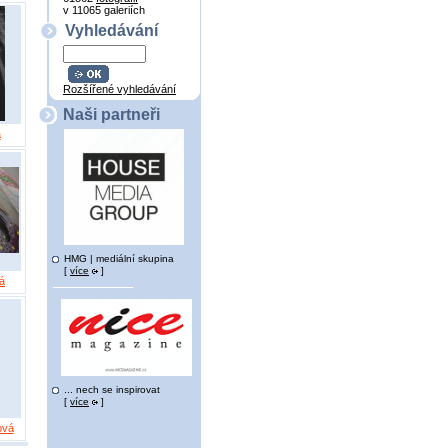
v 11065 galeriích
Vyhledávání
Rozšířené vyhledávání
Naši partneři
á
HMG | mediální skupina
[
více
]
á
... nech se inspirovat
[
více
]
ová