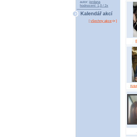
autor:
jordana
hodnocení: 1,0 / 2x
Kalendář akcí
[
všechny akce
]
Kris