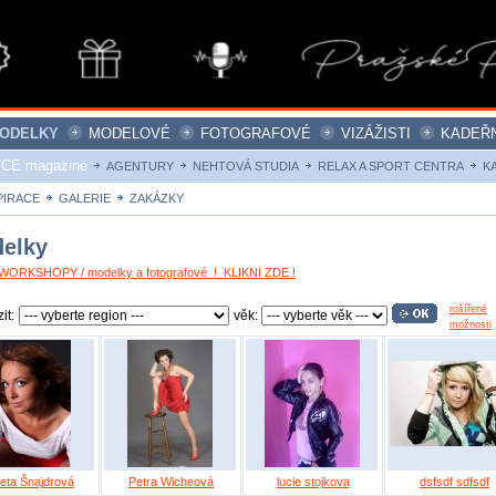
ODELKY
MODELOVÉ
FOTOGRAFOVÉ
VIZÁŽISTI
KADEŘN
ICE magazine
AGENTURY
NEHTOVÁ STUDIA
RELAX A SPORT CENTRA
K
PIRACE
GALERIE
ZAKÁZKY
elky
ORKSHOPY / modelky a fotografové ! KLIKNI ZDE !
rošířené
it:
věk:
možnosti
eta Šnajdrová
Petra Wicheová
lucie stojkova
dsfsdf sdfsdf