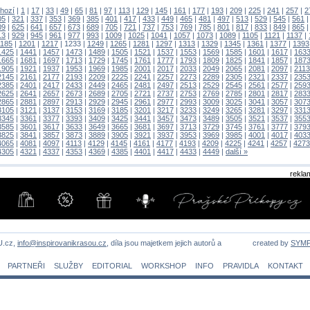
hozí
|
1
|
17
|
33
|
49
|
65
|
81
|
97
|
113
|
129
|
145
|
161
|
177
|
193
|
209
|
225
|
241
|
257
|
2
05
|
321
|
337
|
353
|
369
|
385
|
401
|
417
|
433
|
449
|
465
|
481
|
497
|
513
|
529
|
545
|
561
09
|
625
|
641
|
657
|
673
|
689
|
705
|
721
|
737
|
753
|
769
|
785
|
801
|
817
|
833
|
849
|
865
13
|
929
|
945
|
961
|
977
|
993
|
1009
|
1025
|
1041
|
1057
|
1073
|
1089
|
1105
|
1121
|
1137
|
1185
|
1201
|
1217
|
1233
|
1249
|
1265
|
1281
|
1297
|
1313
|
1329
|
1345
|
1361
|
1377
|
1393
1425
|
1441
|
1457
|
1473
|
1489
|
1505
|
1521
|
1537
|
1553
|
1569
|
1585
|
1601
|
1617
|
163
1665
|
1681
|
1697
|
1713
|
1729
|
1745
|
1761
|
1777
|
1793
|
1809
|
1825
|
1841
|
1857
|
187
1905
|
1921
|
1937
|
1953
|
1969
|
1985
|
2001
|
2017
|
2033
|
2049
|
2065
|
2081
|
2097
|
2113
2145
|
2161
|
2177
|
2193
|
2209
|
2225
|
2241
|
2257
|
2273
|
2289
|
2305
|
2321
|
2337
|
235
2385
|
2401
|
2417
|
2433
|
2449
|
2465
|
2481
|
2497
|
2513
|
2529
|
2545
|
2561
|
2577
|
259
2625
|
2641
|
2657
|
2673
|
2689
|
2705
|
2721
|
2737
|
2753
|
2769
|
2785
|
2801
|
2817
|
283
2865
|
2881
|
2897
|
2913
|
2929
|
2945
|
2961
|
2977
|
2993
|
3009
|
3025
|
3041
|
3057
|
307
3105
|
3121
|
3137
|
3153
|
3169
|
3185
|
3201
|
3217
|
3233
|
3249
|
3265
|
3281
|
3297
|
331
3345
|
3361
|
3377
|
3393
|
3409
|
3425
|
3441
|
3457
|
3473
|
3489
|
3505
|
3521
|
3537
|
355
3585
|
3601
|
3617
|
3633
|
3649
|
3665
|
3681
|
3697
|
3713
|
3729
|
3745
|
3761
|
3777
|
379
3825
|
3841
|
3857
|
3873
|
3889
|
3905
|
3921
|
3937
|
3953
|
3969
|
3985
|
4001
|
4017
|
403
4065
|
4081
|
4097
|
4113
|
4129
|
4145
|
4161
|
4177
|
4193
|
4209
|
4225
|
4241
|
4257
|
4273
4305
|
4321
|
4337
|
4353
|
4369
|
4385
|
4401
|
4417
|
4433
|
4449
|
další »
rekla
U.cz,
info@inspirovanikrasou.cz
, díla jsou majetkem jejich autorů a
created by
SYM
PARTNEŘI
SLUŽBY
EDITORIAL
WORKSHOP
INFO
PRAVIDLA
KONTAKT