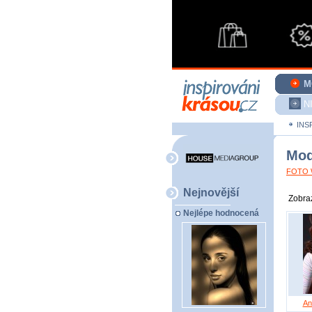
M
N
INS
Mod
FOTO W
Nejnovější
Zobraz
Nejlépe hodnocená
An