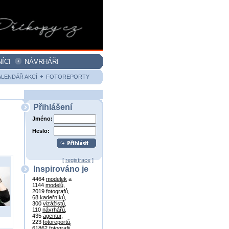
ÍCI
NÁVRHÁŘI
ALENDÁŘ AKCÍ
FOTOREPORTY
Přihlášení
Jméno:
Heslo:
[
registrace
]
Inspirováno je
4464
modelek
a
1144
modelů
,
2019
fotografů
,
68
kadeřníků
,
300
vizážistů
,
110
návrhářů
,
435
agentur
,
223
fotoreportů
,
61862
fotografií