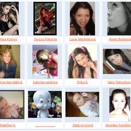
Petra Kutová
Tereza Pokorná
Lucie Martináková
Aneta Bušinov
týna Navrátilová
katerina pankova
Erika K.
Sára Telmunkov
Kateřina H.
..... .................
Zlata Gryčová
Veronika Tomášk