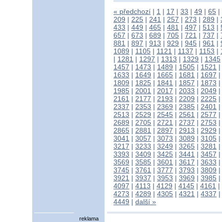
« předchozí
|
1
|
17
|
33
|
49
|
65
|
209
|
225
|
241
|
257
|
273
|
289
|
433
|
449
|
465
|
481
|
497
|
513
|
657
|
673
|
689
|
705
|
721
|
737
|
881
|
897
|
913
|
929
|
945
|
961
|
1089
|
1105
|
1121
|
1137
|
1153
|
|
1281
|
1297
|
1313
|
1329
|
1345
1457
|
1473
|
1489
|
1505
|
1521
1633
|
1649
|
1665
|
1681
|
1697
1809
|
1825
|
1841
|
1857
|
1873
1985
|
2001
|
2017
|
2033
|
2049
2161
|
2177
|
2193
|
2209
|
2225
2337
|
2353
|
2369
|
2385
|
2401
2513
|
2529
|
2545
|
2561
|
2577
2689
|
2705
|
2721
|
2737
|
2753
2865
|
2881
|
2897
|
2913
|
2929
3041
|
3057
|
3073
|
3089
|
3105
3217
|
3233
|
3249
|
3265
|
3281
3393
|
3409
|
3425
|
3441
|
3457
3569
|
3585
|
3601
|
3617
|
3633
3745
|
3761
|
3777
|
3793
|
3809
3921
|
3937
|
3953
|
3969
|
3985
4097
|
4113
|
4129
|
4145
|
4161
|
4273
|
4289
|
4305
|
4321
|
4337
4449
|
další »
reklama