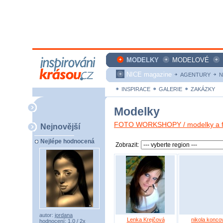
MODELKY
MODELOVÉ
NICE magazine
AGENTURY
N
INSPIRACE
GALERIE
ZAKÁZKY
Modelky
FOTO WORKSHOPY / modelky a fo
Nejnovější
Nejlépe hodnocená
Zobrazit:
autor:
jordana
Lenka Krejčová
nikola konco
hodnocení: 1,0 / 2x