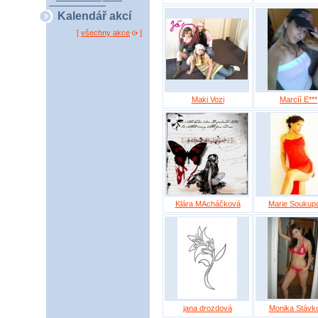
Kalendář akcí
[
všechny akce
]
Maki Vozi
Marcíí E***
Klára MAcháčková
Marie Soukup
jana drozdová
Monika Stávk