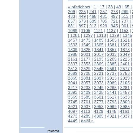
« předchozí
|
1
|
17
|
33
|
49
|
65
|
209
|
225
|
241
|
257
|
273
|
289
|
433
|
449
|
465
|
481
|
497
|
513
|
657
|
673
|
689
|
705
|
721
|
737
|
881
|
897
|
913
|
929
|
945
|
961
|
1089
|
1105
|
1121
|
1137
|
1153
|
|
1281
|
1297
|
1313
|
1329
|
1345
1457
|
1473
|
1489
|
1505
|
1521
1633
|
1649
|
1665
|
1681
|
1697
1809
|
1825
|
1841
|
1857
|
1873
1985
|
2001
|
2017
|
2033
|
2049
2161
|
2177
|
2193
|
2209
|
2225
2337
|
2353
|
2369
|
2385
|
2401
2513
|
2529
|
2545
|
2561
|
2577
2689
|
2705
|
2721
|
2737
|
2753
2865
|
2881
|
2897
|
2913
|
2929
3041
|
3057
|
3073
|
3089
|
3105
3217
|
3233
|
3249
|
3265
|
3281
3393
|
3409
|
3425
|
3441
|
3457
3569
|
3585
|
3601
|
3617
|
3633
3745
|
3761
|
3777
|
3793
|
3809
3921
|
3937
|
3953
|
3969
|
3985
4097
|
4113
|
4129
|
4145
|
4161
|
4273
|
4289
|
4305
|
4321
|
4337
4449
|
další »
reklama