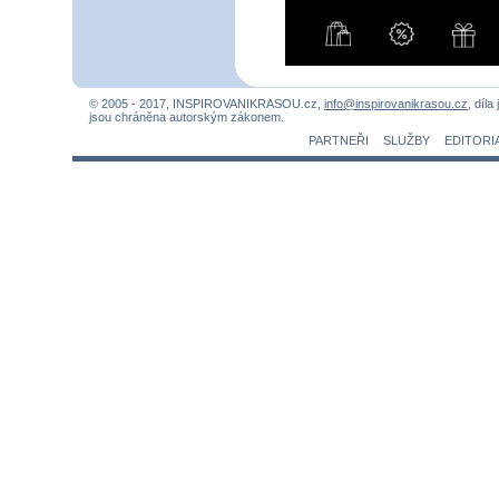
© 2005 - 2017, INSPIROVANIKRASOU.cz,
info@inspirovanikrasou.cz
, díla
jsou chráněna autorským zákonem.
PARTNEŘI
SLUŽBY
EDITORI