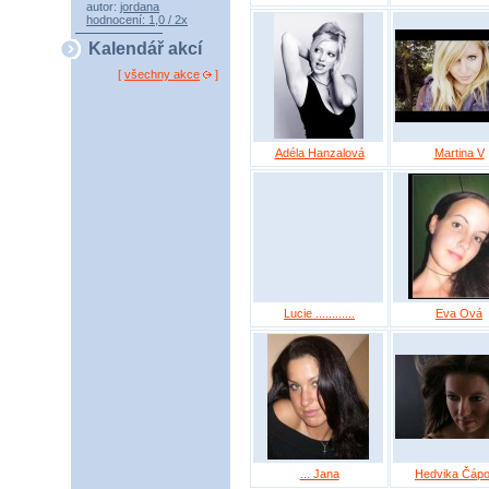
autor:
jordana
hodnocení: 1,0 / 2x
Kalendář akcí
[
všechny akce
]
Adéla Hanzalová
Martina V
Lucie ............
Eva Ová
... Jana
Hedvika Čáp