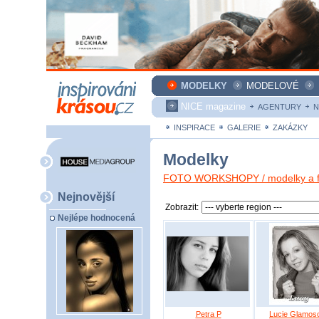
MODELKY
MODELOVÉ
NICE magazine
AGENTURY
N
INSPIRACE
GALERIE
ZAKÁZKY
Modelky
FOTO WORKSHOPY / modelky a fo
Nejnovější
Zobrazit:
Nejlépe hodnocená
Petra P
Lucie Glamos