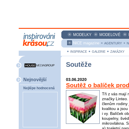
MODELKY
MODELOVÉ
NICE magazine
AGENTURY
N
INSPIRACE
GALERIE
ZAKÁZKY
Soutěže
Nejnovější
03.06.2020
Soutěž o balíček pro
Nejlépe hodnocená
Tři z vás mají
značky Linteo.
členům rodiny j
kvalitou a jso
i vy. Balíček 
koupelny, švéd
mikrovlákna. S
a) toaletní pap