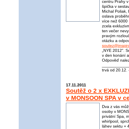
centru Prahy 
špička v sesta
Michal Poliak,
oslava proběhn
více než 6000 
zcela exkluziv
ten večer nevy
pravým rozlou
otázku a odpov
soutez@inspir
„NYE 2012". So
v den konání a
Odpověď nale
____________
trvá od 20.12.
17.11.2011
Soutěž o 2 x EXKLUZ
v MONSOON SPA v cen
Dva z vás můž
osoby v MONSO
privátní Spa, 
whirlpool, spr
láhev sektu + 