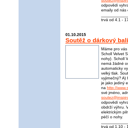
soutez@inspir
odpovědí vyhrá
emaily od nás 
____________
trvá od 4.1 - 
01.10.2015
Soutěž o dárkový bal
Máme pro vás s
Scholl Velvet S
nohy). Scholl 
nemá žádné ost
automaticky vyp
velký tlak. Sou
vyjimečný? A) 
je jako jediný
na
http://www.s
své jméno, adr
soutez@inspir
odpovědí vyhrá
obdrží výhru. 
elektrickým pi
péčí o nohy.
____________
trvá od 1.10 -