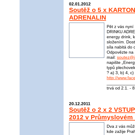
02.01.2012
Soutěž o 5 x KARTO
ADRENALIN
Pět z vás nyn
DRINKU ADRENA
energy drink, 
složením. Dost
síla nabitá do 
Odpovězte na 
mail:
soutez@i
napište „Energ
typů plechove
? a) 3, b) 4, 
http://www.fac
____________
trvá od 2.1. - 
20.12.2011
Soutěž o 2 x 2 VSTU
2012 v Průmyslovém P
Dva z vás můžo
kde zažije Pra