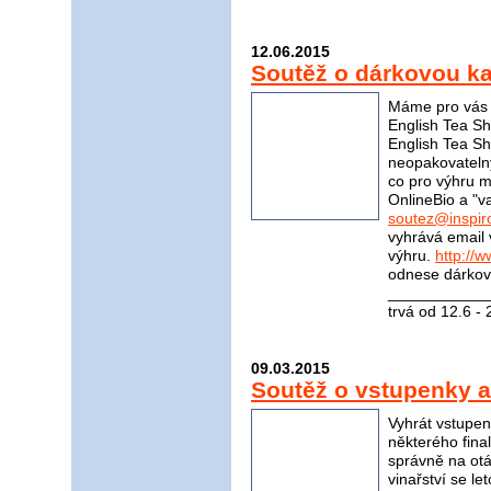
12.06.2015
Soutěž o dárkovou ka
Máme pro vás s
English Tea Sh
English Tea S
neopakovateln
co pro výhru m
OnlineBio a "v
soutez@inspir
vyhrává email 
výhru.
http://
odnese dárkovo
____________
trvá od 12.6 -
09.03.2015
Soutěž o vstupenky a 
Vyhrát vstupen
některého fina
správně na otá
vinařství se le