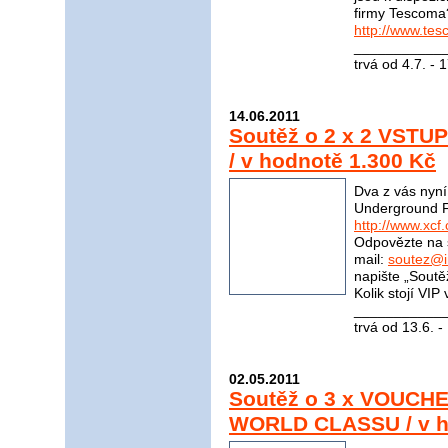
firmy Tescoma
http://www.tes
____________
trvá od 4.7. - 
14.06.2011
Soutěž o 2 x 2 VSTU
/ v hodnotě 1.300 Kč
Dva z vás nyn
Underground Fi
http://www.xcf.
Odpovězte na 
mail:
soutez@i
napište „Soutě
Kolik stojí VI
____________
trvá od 13.6. -
02.05.2011
Soutěž o 3 x VOUCHE
WORLD CLASSU / v h