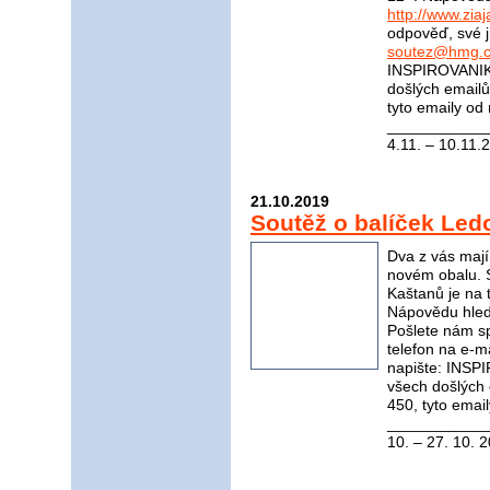
http://www.ziaj
odpověď, své j
soutez@hmg.c
INSPIROVANIKR
došlých email
tyto emaily od
____________
4.11. – 10.11.
21.10.2019
Soutěž o balíček Le
Dva z vás mají
novém obalu. 
Kaštanů je na t
Nápovědu hle
Pošlete nám s
telefon na e-m
napište: INS
všech došlých
450, tyto emai
____________
10. – 27. 10. 