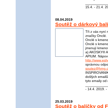
____________
15.4. - 21.4. 2
08.04.2019
Soutěž o dárkový bal
Tři z vás nyní
značky Onclé. 
Onclé s kmeno
Onclé s kmeno
jmenují kmeno
a) AKOSKY® A
APIUM. Nápov
http://www.es
správnou odpov
soutez@hmg.c
INSPIROVANIK
došlých email
tyto emaily od
____________
- 14.4. 2019. -
25.03.2019
Soutěž o balíčky od F