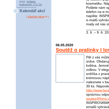
autor:
jordana
kosmetiku. Ná
hodnocení: 1,0 / 2x
Pošlete nám s
Kalendář akcí
telefon na e-m
napište: INSP
[
všechny akce
]
e-mailů vyhráv
maily od nás o
____________
3. 6. – 9. 6. 2
06.05.2020
Soutěž o pralinky I l
Pět z vás může
srdce. Obdaruj
května. Jemné 
volbou. V eleg
srdíčka z prav
krémovou nápln
naleznete v bal
30 ks. Nápově
http://www.fac
správnou odpov
soutez@hmg.c
INSPIROVANIKR
emailů vyhráv