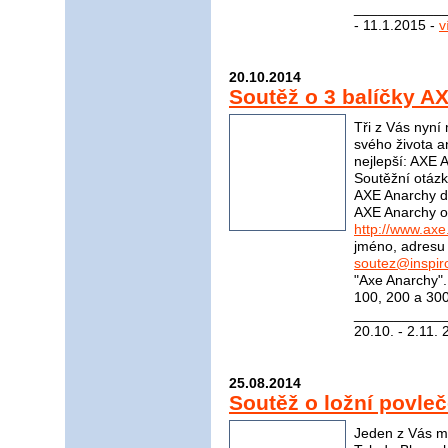
____________
- 11.1.2015 -
v
20.10.2014
Soutěž o 3 balíčky A
Tři z Vás nyní
svého života an
nejlepší: AXE 
Soutěžní otázk
AXE Anarchy de
AXE Anarchy o
http://www.axe
jméno, adresu 
soutez@inspir
"Axe Anarchy"
100, 200 a 300
____________
20.10. - 2.11.
25.08.2014
Soutěž o ložní povleč
Jeden z Vás mů