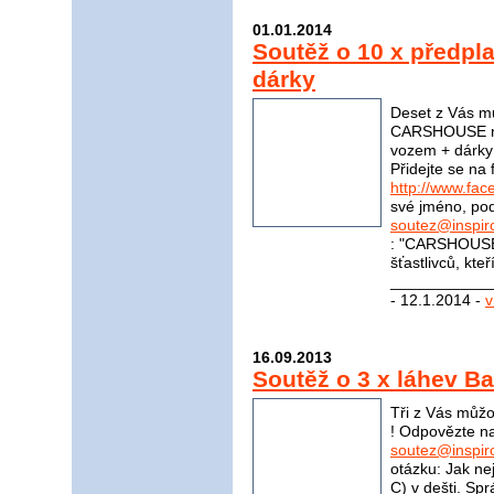
01.01.2014
Soutěž o 10 x předp
dárky
Deset z Vás mů
CARSHOUSE na 
vozem + dárky 
Přidejte se n
http://www.f
své jméno, pod
soutez@inspir
: "CARSHOUSE"
šťastlivců, kte
____________
- 12.1.2014 -
v
16.09.2013
Soutěž o 3 x láhev B
Tři z Vás můžo
! Odpovězte na
soutez@inspir
otázku: Jak ne
C) v dešti. S