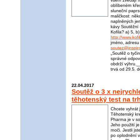
všem zvedají 
oblíbeném kře
sluneční paprs
maličkost: něk
naplněných je
kávy Soutěžní 
Kofila? a) 5, 
http://www.kofi
jméno, adresu 
soutez@inspir
„Soutěž o tyči
správné odpově
obdrží výhru
trvá od 29.5. 
22.04.2017
Soutěž o 3 x nejrychle
těhotenský test na t
Chcete vyhrát 
Těhotenský kr
Pharma je v sou
Jeho použití j
moči. Jestli jst
po oplodnění v