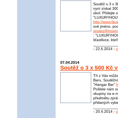
Soutěž o 3 x 
nyní získat 30
úkol: Přidejte
"LUXURYHOU
http://www.f
své jméno, pod
soutez@inspir
: "LUXURYHOU
šťastlivce, kte
____________
- 22.6.2014 -
v
07.04.2014
Soutěž o 3 x 500 Kč 
Tři z Vás můžo
Baru. Soutěžní
"Hangar Bar"
Pošlete nám sv
skupiny na e-m
předmětu zprá
přidaných vybe
____________
- 20.4.2014 -
v