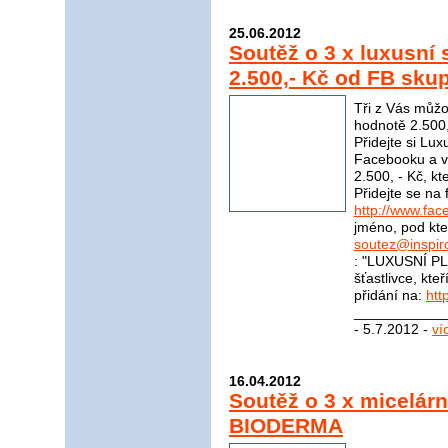
25.06.2012
Soutěž o 3 x luxusní
2.500,- Kč od FB skup
Tři z Vás můžo
hodnotě 2.500,
Přidejte si Lu
Facebooku a vy
2.500, - Kč, kt
Přidejte se na
http://www.fac
jméno, pod kter
soutez@inspir
: "LUXUSNÍ PL
šťastlivce, kte
přidání na:
htt
____________
- 5.7.2012 -
ví
16.04.2012
Soutěž o 3 x micelár
BIODERMA