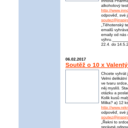
Innova Pharma n
alkoholový tes
http://www.in
odpověď, své j
soutez@inspir
„Těhotenský t
emailů vyhráva
emaily od nás 
výhru.______
22.4. do 14.5.
06.02.2017
Soutěž o 10 x Valent
Chcete vyhrát 
Velmi delikátn
ve tvaru srdce
něj myslíš. St
otázku a posla
Kolik kusů mal
Milka? a) 12 k
http://www.rek
odpověď, své j
soutez@inspir
„Řekni to srdc
správné odpově