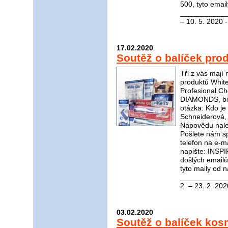
500, tyto emai
_____________
– 10. 5. 2020 
17.02.2020
Soutěž o balíček pro
Tři z vás mají
produktů White
Profesional C
DIAMONDS, bělí
otázka: Kdo je 
Schneiderová, 
Nápovědu nal
Pošlete nám s
telefon na e-m
napište: INSP
došlých email
tyto maily od n
____________
2. – 23. 2. 202
03.02.2020
Soutěž o balíček kos