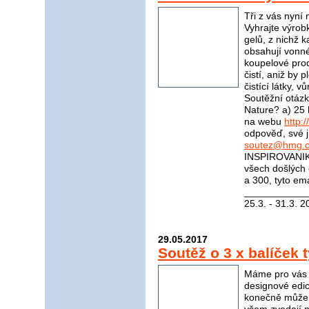
Tři z vás nyní
Vyhrajte výrob
gelů, z nichž 
obsahují vonné
koupelové prod
čistí, aniž by p
čistící látky, v
Soutěžní otázka
Nature? a) 25 l
na webu
http:
odpověď, své j
soutez@hmg.c
INSPIROVANIKR
všech došlých
a 300, tyto em
____________
25.3. - 31.3. 2
29.05.2017
Soutěž o 3 x balíček 
Máme pro vás s
designové edic
konečně můžem