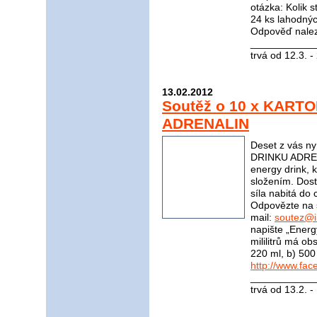
otázka: Kolik s
24 ks lahodnýc
Odpověď nale
____________
trvá od 12.3. 
13.02.2012
Soutěž o 10 x KART
ADRENALIN
Deset z vás n
DRINKU ADRENA
energy drink, 
složením. Dost
síla nabitá do 
Odpovězte na 
mail:
soutez@i
napište „Energ
mililitrů má o
220 ml, b) 500
http://www.fac
____________
trvá od 13.2. 