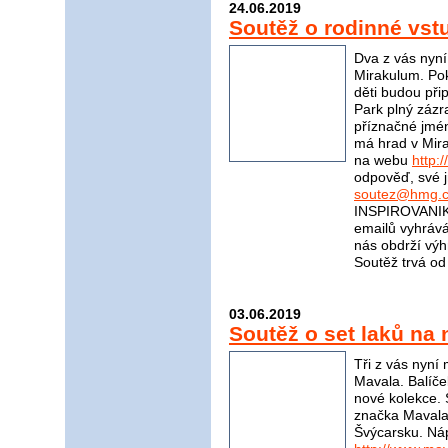
24.06.2019
Soutěž o rodinné vs
Dva z vás nyn
Mirakulum. Pok
děti budou při
Park plný zázr
příznačné jmé
má hrad v Mira
na webu
http:
odpověď, své j
soutez@hmg.c
INSPIROVANIKR
emailů vyhrává
nás obdrží v
Soutěž trvá od
03.06.2019
Soutěž o set laků na
Tři z vás nyní
Mavala. Balíče
nové kolekce. 
značka Mavala?
Švýcarsku. Ná