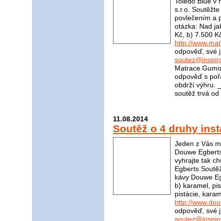
Toledo Blue v
s.r.o. Soutěžt
povlečením a p
otázka: Nad ja
Kč, b) 7.500 K
http://www.ma
odpověď, své j
soutez@inspir
Matrace Gumot
odpověď s poř
obdrží výhru
soutěž trvá od
11.08.2014
Soutěž o 4 druhy ins
Jeden z Vás mů
Douwe Egberts
vyhrajte tak 
Egberts.Soutěžn
kávy Douwe Egb
b) karamel, pis
pistácie, kara
http://www.do
odpověď, své j
soutez@inspir