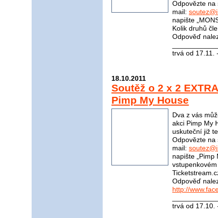
Odpovězte na 
mail:
soutez@i
napište „MONS
Kolik druhů čle
Odpověď nale
____________
trvá od 17.11.
18.10.2011
Soutěž o 2 x 2 EXTRA 
Pimp My House
Dva z vás může
akci Pimp My H
uskuteční již t
Odpovězte na 
mail:
soutez@i
napište „Pimp
vstupenkovém p
Ticketstream.cz
Odpověď nale
http://www.fa
____________
trvá od 17.10.