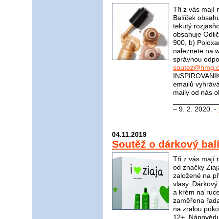
Tři z vás mají
Balíček obsahu
tekutý rozjasň
obsahuje Odli
900, b) Polox
naleznete na
správnou odpov
soutez@hmg.c
INSPIROVANIK
emailů vyhrává
maily od nás o
_____________
– 9. 2. 2020. -
04.11.2019
Soutěž o dárkový bal
Tři z vás mají
od značky Ziaj
založené na pří
vlasy. Dárkový
a krém na ruce
zaměřena řada
na zralou pok
12+. Nápovědu