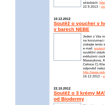
stránkách:
htt
22.9.2013 -
ví
10.12.2012
Soutěž o voucher v 
v barech NEBE
Jeden z Vás m
na konzumaci 
získejte tento
e-mail:
soutez
soutěžní otázk
exkluzivní coc
Masarykova, K
Celnice C) Kř
odpověď nalez
http://www.ne
16.12.2012 -
v
22.10.2012
Soutěž o 3 krémy M
od Biodermy