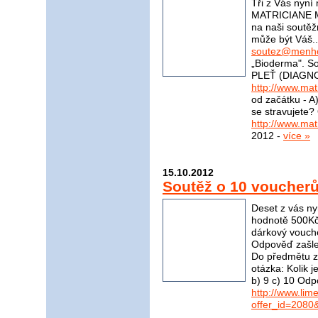
Tři z Vás nyní
MATRICIANE M
na naši soutěž
může být Váš..
soutez@menho
„Bioderma". S
PLEŤ (DIAGNO
http://www.mat
od začátku - A)
se stravujete?
http://www.mat
2012 -
více »
15.10.2012
Soutěž o 10 voucher
Deset z vás ny
hodnotě 500Kč
dárkový vouch
Odpověď zašle
Do předmětu zp
otázka: Kolik 
b) 9 c) 10 Odp
http://www.li
offer_id=2080