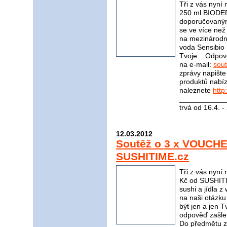
Tři z vás nyní
250 ml BIODER
doporučovaným
se ve více ne
na mezinárodní
voda Sensibio
Tvoje... Odpov
na e-mail:
sou
zprávy napište
produktů nabí
naleznete
http
____________
trvá od 16.4. 
12.03.2012
Soutěž o 3 x VOUCH
SUSHITIME.cz
Tři z vás ny
Kč od SUSHITI
sushi a jídla 
na naši otázku
být jen a jen 
odpověď zašle
Do předmětu z