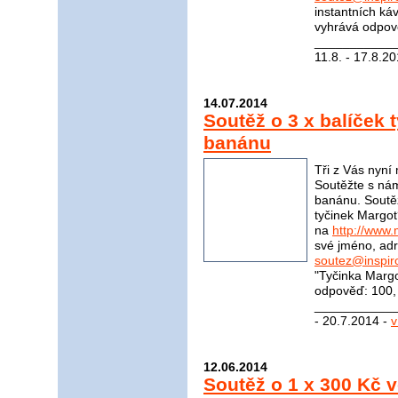
instantních ká
vyhrává odpově
____________
11.8. - 17.8.2
14.07.2014
Soutěž o 3 x balíček 
banánu
Tři z Vás nyní
Soutěžte s nám
banánu. Soutěž
tyčinek Margot
na
http://www.
své jméno, adr
soutez@inspir
"Tyčinka Marg
odpověď: 100, 
____________
- 20.7.2014 -
v
12.06.2014
Soutěž o 1 x 300 Kč