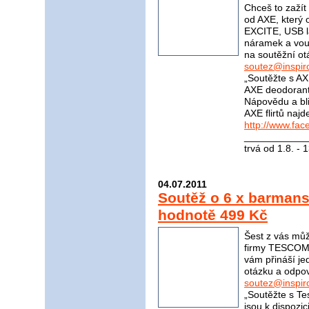
Chceš to zažít 
od AXE, který 
EXCITE, USB l
náramek a vou
na soutěžní ot
soutez@inspir
„Soutěžte s AX
AXE deodorant
Nápovědu a bli
AXE flirtů naj
http://www.fa
____________
trvá od 1.8. - 
04.07.2011
Soutěž o 6 x barma
hodnotě 499 Kč
Šest z vás mů
firmy TESCOMA
vám přináší j
otázku a odpov
soutez@inspir
„Soutěžte s Te
jsou k dispozi