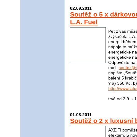
02.09.2011
Soutěž o 5 x dárkovo
L.A. Fuel
Pět z vás může
žvýkaček. L.A.
energií během 
nápoje to může
energetické nab
energetické n
Odpovězte na 
mail:
soutez@i
napište „Soutěž
balení 5 krabi
? a) 360 Kč, b
http://www.lafu
____________
trvá od 2.9. - 
01.08.2011
Soutěž o 2 x luxusní 
AXE Ti pomůže
efektem. S no