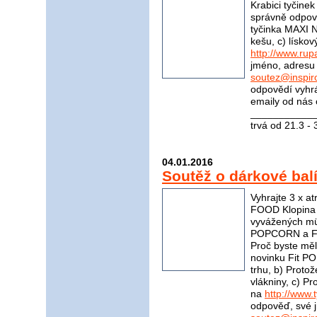
Krabici tyčinek
správně odpov
tyčinka MAXI 
kešu, c) lísko
http://www.rup
jméno, adresu 
soutez@inspir
odpovědí vyhrá
emaily od nás 
____________
trvá od 21.3 -
04.01.2016
Soutěž o dárkové balí
Vyhrajte 3 x a
FOOD Klopina 
vyvážených müs
POPCORN a Fit
Proč byste měl
novinku Fit P
trhu, b) Proto
vlákniny, c) 
na
http://www.t
odpověď, své j