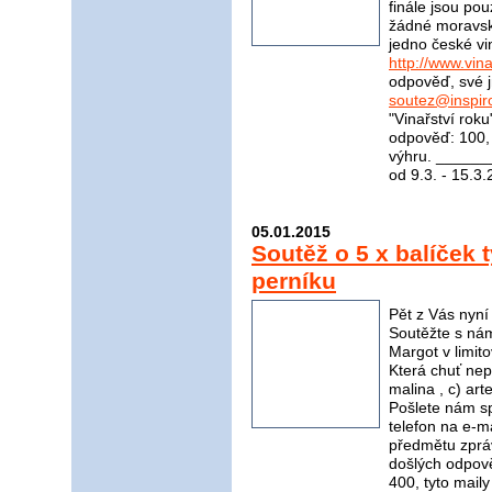
finále jsou pou
žádné moravské
jedno české vi
http://www.vina
odpověď, své j
soutez@inspir
"Vinařství rok
odpověď: 100, 
výhru. _____
od 9.3. - 15.3
05.01.2015
Soutěž o 5 x balíček 
perníku
Pět z Vás nyní
Soutěžte s nám
Margot v limito
Která chuť nep
malina , c) a
Pošlete nám s
telefon na e-m
předmětu zpráv
došlých odpov
400, tyto mail