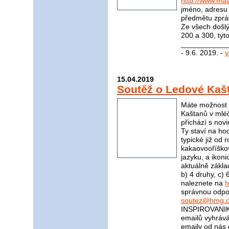
http://www.mav
jméno, adresu 
předmětu zprá
Ze všech došl
200 a 300, tyt
____________
- 9.6. 2019. -
v
15.04.2019
Soutěž o Ledové Kaš
Máte možnost v
Kaštanů v mléč
přichází s nov
Ty staví na ho
typické již od 
kakaovooříškov
jazyku, a ikoni
aktuálně zákla
b) 4 druhy, c)
naleznete na
h
správnou odpov
soutez@hmg.c
INSPIROVANIK
emailů vyhrává
emaily od nás 