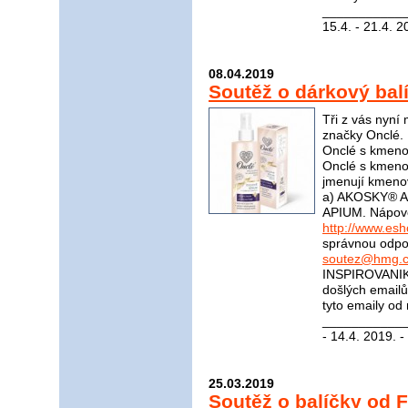
____________
15.4. - 21.4. 2
08.04.2019
Soutěž o dárkový bal
Tři z vás nyní
značky Onclé. 
Onclé s kmeno
Onclé s kmeno
jmenují kmeno
a) AKOSKY® A
APIUM. Nápov
http://www.es
správnou odpov
soutez@hmg.c
INSPIROVANIK
došlých email
tyto emaily od
____________
- 14.4. 2019. -
25.03.2019
Soutěž o balíčky od F