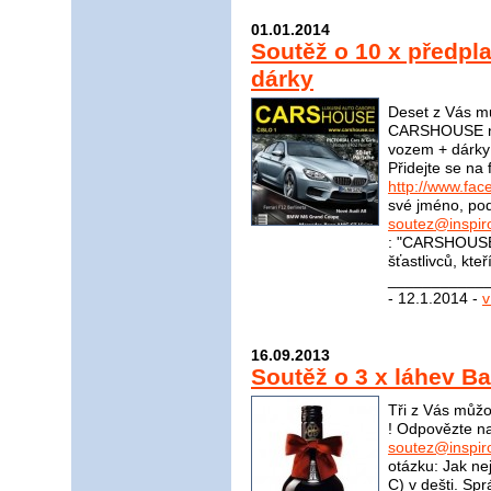
01.01.2014
Soutěž o 10 x předp
dárky
Deset z Vás mů
CARSHOUSE na 
vozem + dárky 
Přidejte se n
http://www.f
své jméno, pod
soutez@inspir
: "CARSHOUSE"
šťastlivců, kte
____________
- 12.1.2014 -
v
16.09.2013
Soutěž o 3 x láhev B
Tři z Vás můžo
! Odpovězte na
soutez@inspir
otázku: Jak ne
C) v dešti. S