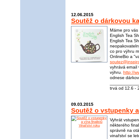
12.06.2015
Soutěž o dárkovou ka
Máme pro vás s
English Tea Sh
English Tea S
neopakovateln
co pro výhru m
OnlineBio a "v
soutez@inspir
vyhrává email 
výhru.
http://
odnese dárkovo
____________
trvá od 12.6 -
09.03.2015
Soutěž o vstupenky a 
Vyhrát vstupen
některého fina
správně na otá
vinařství se le