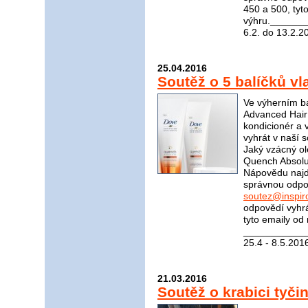
450 a 500, tyt
výhru.______
6.2. do 13.2.2
25.04.2016
Soutěž o 5 balíčků v
Ve výherním ba
Advanced Hair
kondicionér a 
vyhrát v naší 
Jaký vzácný ol
Quench Absolut
Nápovědu naj
správnou odpov
soutez@inspir
odpovědí vyhrá
tyto emaily od
____________
25.4 - 8.5.201
21.03.2016
Soutěž o krabici tyč