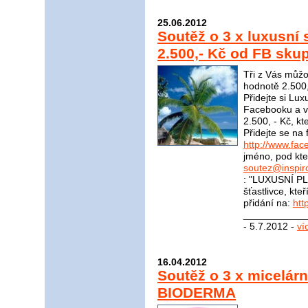
25.06.2012
Soutěž o 3 x luxusní
2.500,- Kč od FB skup
Tři z Vás můžo
hodnotě 2.500,
Přidejte si Lu
Facebooku a vy
2.500, - Kč, kt
Přidejte se na
http://www.fac
jméno, pod kter
soutez@inspir
: "LUXUSNÍ PL
šťastlivce, kte
přidání na:
htt
____________
- 5.7.2012 -
ví
16.04.2012
Soutěž o 3 x micelár
BIODERMA