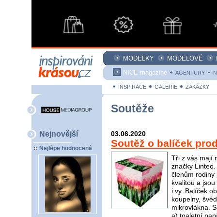
MODELKY
MODELOVÉ
NICE magazine
AGENTURY
N
INSPIRACE
GALERIE
ZAKÁZKY
Soutěže
Nejnovější
03.06.2020
Soutěž o balíček pro
Nejlépe hodnocená
Tři z vás mají
značky Linteo.
členům rodiny j
kvalitou a jso
i vy. Balíček 
koupelny, švéd
mikrovlákna. S
a) toaletní pap