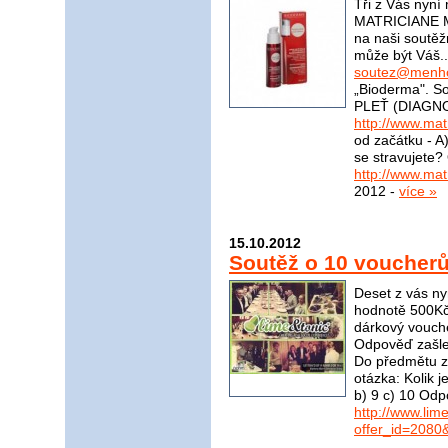
Tři z Vás nyní
MATRICIANE M
na naši soutěž
může být Váš..
soutez@menho
„Bioderma". S
PLEŤ (DIAGNO
http://www.mat
od začátku - A)
se stravujete?
http://www.mat
2012 -
více »
15.10.2012
Soutěž o 10 voucher
Deset z vás ny
hodnotě 500Kč
dárkový vouch
Odpověď zašle
Do předmětu zp
otázka: Kolik 
b) 9 c) 10 Odp
http://www.li
offer_id=2080