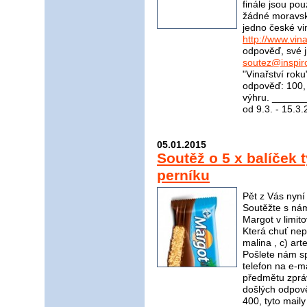
finále jsou pou
žádné moravské
jedno české vi
http://www.vina
odpověď, své j
soutez@inspir
"Vinařství rok
odpověď: 100, 
výhru. _____
od 9.3. - 15.3
05.01.2015
Soutěž o 5 x balíček 
perníku
Pět z Vás nyní
Soutěžte s nám
Margot v limito
Která chuť nep
malina , c) a
Pošlete nám s
telefon na e-m
předmětu zpráv
došlých odpov
400, tyto mail