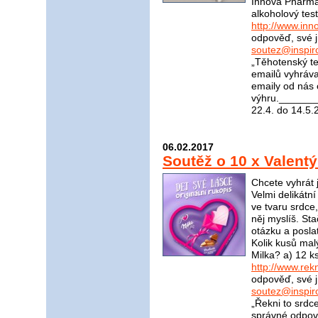
Innova Pharma n
alkoholový tes
http://www.in
odpověď, své j
soutez@inspir
„Těhotenský t
emailů vyhráva
emaily od nás 
výhru.______
22.4. do 14.5.
06.02.2017
Soutěž o 10 x Valent
Chcete vyhrát 
Velmi delikátn
ve tvaru srdce
něj myslíš. St
otázku a posla
Kolik kusů mal
Milka? a) 12 k
http://www.rek
odpověď, své j
soutez@inspir
„Řekni to srdc
správné odpově