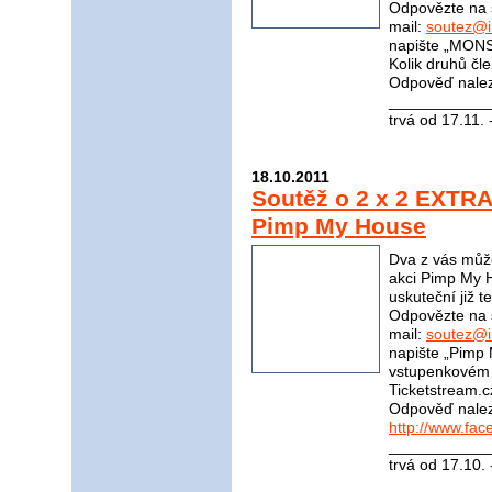
Odpovězte na 
mail:
soutez@i
napište „MONS
Kolik druhů čle
Odpověď nale
____________
trvá od 17.11.
18.10.2011
Soutěž o 2 x 2 EXTRA 
Pimp My House
Dva z vás může
akci Pimp My H
uskuteční již t
Odpovězte na 
mail:
soutez@i
napište „Pimp
vstupenkovém p
Ticketstream.cz
Odpověď nale
http://www.fa
____________
trvá od 17.10.