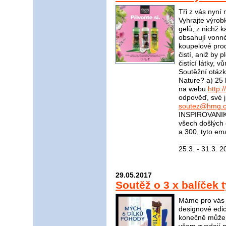
Tři z vás nyní
Vyhrajte výrob
gelů, z nichž 
obsahují vonné
koupelové prod
čistí, aniž by p
čistící látky, v
Soutěžní otázka
Nature? a) 25 l
na webu
http:
odpověď, své j
soutez@hmg.c
INSPIROVANIKR
všech došlých
a 300, tyto em
____________
25.3. - 31.3. 2
29.05.2017
Soutěž o 3 x balíček 
Máme pro vás s
designové edic
konečně můžem