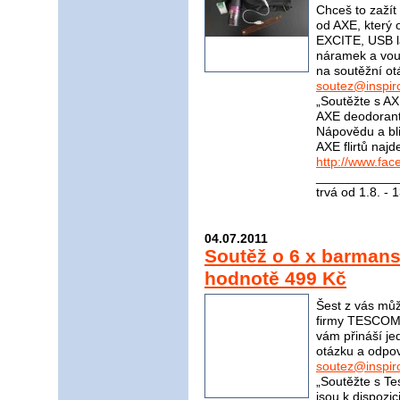
Chceš to zažít 
od AXE, který 
EXCITE, USB l
náramek a vou
na soutěžní ot
soutez@inspir
„Soutěžte s AX
AXE deodorant
Nápovědu a bli
AXE flirtů naj
http://www.fa
____________
trvá od 1.8. - 
04.07.2011
Soutěž o 6 x barma
hodnotě 499 Kč
Šest z vás mů
firmy TESCOMA
vám přináší j
otázku a odpov
soutez@inspir
„Soutěžte s Te
jsou k dispozi