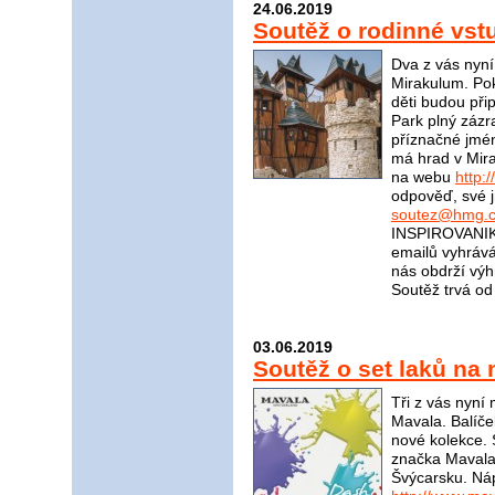
24.06.2019
Soutěž o rodinné vs
Dva z vás nyn
Mirakulum. Pok
děti budou při
Park plný zázr
příznačné jmé
má hrad v Mira
na webu
http:
odpověď, své j
soutez@hmg.c
INSPIROVANIKR
emailů vyhrává
nás obdrží v
Soutěž trvá od
03.06.2019
Soutěž o set laků na
Tři z vás nyní
Mavala. Balíče
nové kolekce. 
značka Mavala?
Švýcarsku. Ná