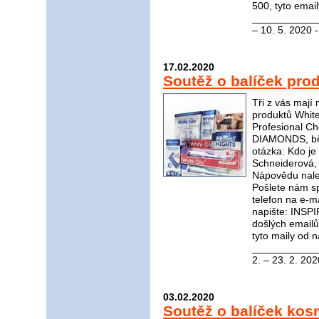
500, tyto emai
_____________
– 10. 5. 2020 
17.02.2020
Soutěž o balíček pro
Tři z vás mají
produktů White
Profesional C
DIAMONDS, bělí
otázka: Kdo je 
Schneiderová, 
Nápovědu nal
Pošlete nám s
telefon na e-m
napište: INSP
došlých email
tyto maily od n
____________
2. – 23. 2. 202
03.02.2020
Soutěž o balíček kos