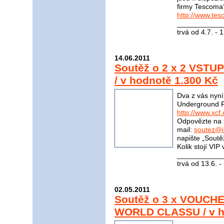
firmy Tescoma
http://www.tes
____________
trvá od 4.7. - 
14.06.2011
Soutěž o 2 x 2 VSTU
/ v hodnotě 1.300 Kč
Dva z vás nyn
Underground Fi
http://www.xcf.
Odpovězte na 
mail:
soutez@i
napište „Soutě
Kolik stojí VI
____________
trvá od 13.6. -
02.05.2011
Soutěž o 3 x VOUCHE
WORLD CLASSU / v h