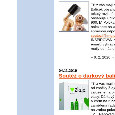
Tři z vás mají
Balíček obsahu
tekutý rozjasň
obsahuje Odli
900, b) Polox
naleznete na
správnou odpov
soutez@hmg.c
INSPIROVANIK
emailů vyhrává
maily od nás o
_____________
– 9. 2. 2020. -
04.11.2019
Soutěž o dárkový bal
Tři z vás mají
od značky Ziaj
založené na pří
vlasy. Dárkový
a krém na ruce
zaměřena řada
na zralou pok
12+. Nápovědu