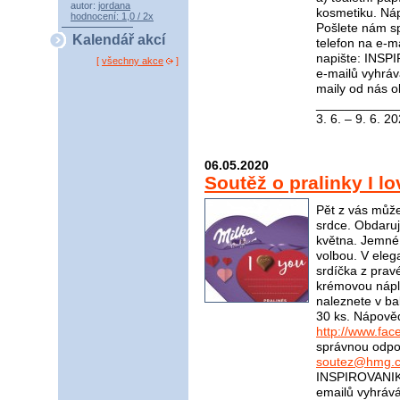
autor:
jordana
kosmetiku. Ná
hodnocení: 1,0 / 2x
Pošlete nám s
Kalendář akcí
telefon na e-m
napište: INSP
[
všechny akce
]
e-mailů vyhráv
maily od nás o
____________
3. 6. – 9. 6. 2
06.05.2020
Soutěž o pralinky I l
Pět z vás může
srdce. Obdaruj
května. Jemné 
volbou. V eleg
srdíčka z prav
krémovou nápln
naleznete v bal
30 ks. Nápově
http://www.fac
správnou odpov
soutez@hmg.c
INSPIROVANIKR
emailů vyhráv