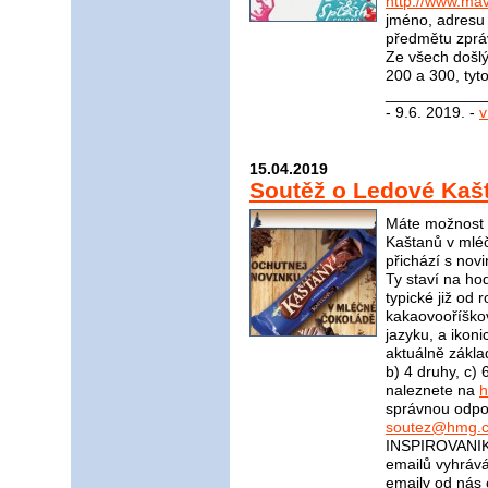
http://www.mav
jméno, adresu 
předmětu zprá
Ze všech došl
200 a 300, tyt
____________
- 9.6. 2019. -
v
15.04.2019
Soutěž o Ledové Kaš
Máte možnost v
Kaštanů v mléč
přichází s nov
Ty staví na ho
typické již od 
kakaovooříškov
jazyku, a ikoni
aktuálně zákla
b) 4 druhy, c)
naleznete na
h
správnou odpov
soutez@hmg.c
INSPIROVANIK
emailů vyhrává
emaily od nás 