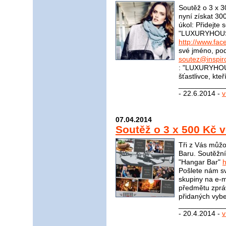
Soutěž o 3 x 
nyní získat 30
úkol: Přidejte
"LUXURYHOU
http://www.f
své jméno, pod
soutez@inspir
: "LUXURYHOU
šťastlivce, kte
____________
- 22.6.2014 -
v
07.04.2014
Soutěž o 3 x 500 Kč 
Tři z Vás můžo
Baru. Soutěžní
"Hangar Bar"
Pošlete nám sv
skupiny na e-m
předmětu zprá
přidaných vybe
____________
- 20.4.2014 -
v