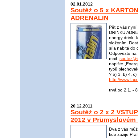
02.01.2012
Soutěž o 5 x KARTO
ADRENALIN
Pět z vás nyn
DRINKU ADRENA
energy drink, 
složením. Dost
síla nabitá do 
Odpovězte na 
mail:
soutez@i
napište „Energ
typů plechove
? a) 3, b) 4, 
http://www.fac
____________
trvá od 2.1. - 
20.12.2011
Soutěž o 2 x 2 VSTU
2012 v Průmyslovém P
Dva z vás můžo
kde zažije Pra