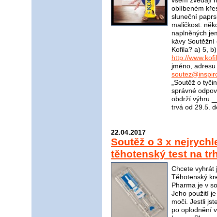
všem zvedají 
oblíbeném kře
sluneční paprs
maličkost: něk
naplněných je
kávy Soutěžní 
Kofila? a) 5, 
http://www.kofi
jméno, adresu 
soutez@inspir
„Soutěž o tyči
správné odpově
obdrží výhru
trvá od 29.5. 
22.04.2017
Soutěž o 3 x nejrychle
těhotenský test na t
Chcete vyhrát 
Těhotenský kr
Pharma je v sou
Jeho použití j
moči. Jestli jst
po oplodnění v