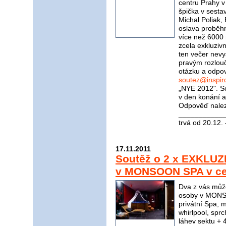
centru Prahy 
špička v sesta
Michal Poliak,
oslava proběhn
více než 6000 
zcela exkluziv
ten večer nevy
pravým rozlou
otázku a odpov
soutez@inspir
„NYE 2012". So
v den konání a
Odpověď nale
____________
trvá od 20.12.
17.11.2011
Soutěž o 2 x EXKLUZ
v MONSOON SPA v cen
Dva z vás můž
osoby v MONSO
privátní Spa, 
whirlpool, spr
láhev sektu + 