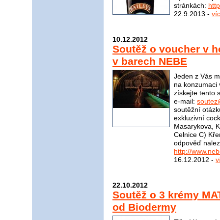
stránkách:
htt
22.9.2013 -
ví
10.12.2012
Soutěž o voucher v 
v barech NEBE
Jeden z Vás m
na konzumaci 
získejte tento
e-mail:
soutez
soutěžní otázk
exkluzivní coc
Masarykova, K
Celnice C) Kř
odpověď nalez
http://www.ne
16.12.2012 -
v
22.10.2012
Soutěž o 3 krémy M
od Biodermy