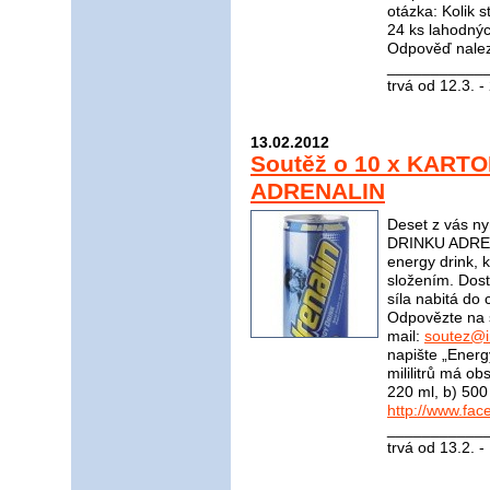
otázka: Kolik s
24 ks lahodnýc
Odpověď nale
____________
trvá od 12.3. 
13.02.2012
Soutěž o 10 x KART
ADRENALIN
Deset z vás n
DRINKU ADRENA
energy drink, 
složením. Dost
síla nabitá do 
Odpovězte na 
mail:
soutez@i
napište „Energ
mililitrů má o
220 ml, b) 500
http://www.fac
____________
trvá od 13.2. 