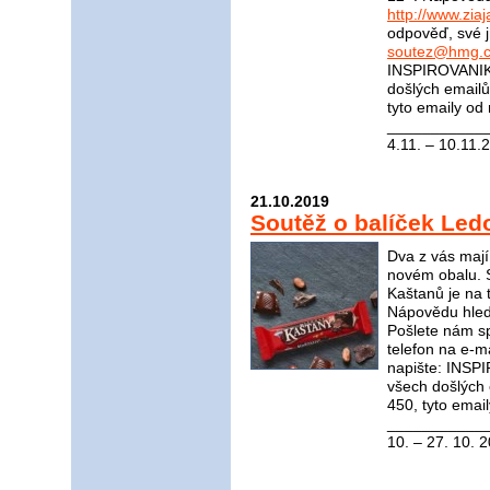
http://www.ziaj
odpověď, své j
soutez@hmg.c
INSPIROVANIKR
došlých email
tyto emaily od
____________
4.11. – 10.11.
21.10.2019
Soutěž o balíček Le
Dva z vás mají
novém obalu. 
Kaštanů je na t
Nápovědu hle
Pošlete nám s
telefon na e-m
napište: INS
všech došlých
450, tyto emai
____________
10. – 27. 10. 