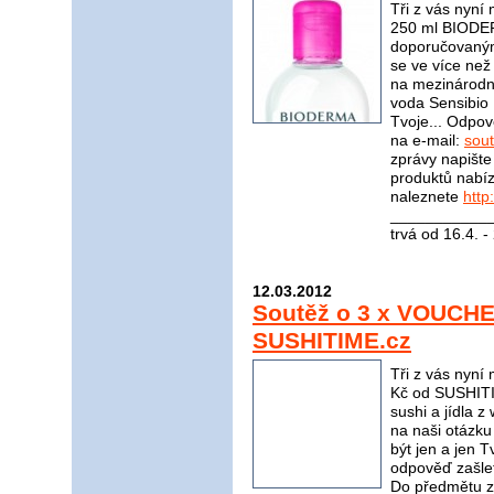
Tři z vás nyní
250 ml BIODER
doporučovaným
se ve více ne
na mezinárodní
voda Sensibio
Tvoje... Odpov
na e-mail:
sou
zprávy napište
produktů nabí
naleznete
http
____________
trvá od 16.4. 
12.03.2012
Soutěž o 3 x VOUCH
SUSHITIME.cz
Tři z vás ny
Kč od SUSHITI
sushi a jídla 
na naši otázku
být jen a jen 
odpověď zašle
Do předmětu z