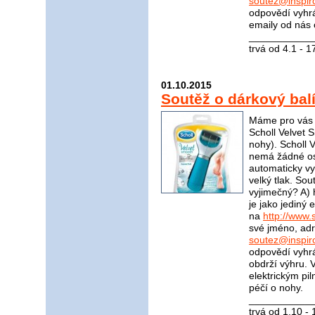
soutez@inspir
odpovědí vyhrá
emaily od nás 
____________
trvá od 4.1 - 
01.10.2015
Soutěž o dárkový bal
Máme pro vás s
Scholl Velvet S
nohy). Scholl 
nemá žádné ost
automaticky vyp
velký tlak. Sou
vyjimečný? A) 
je jako jediný
na
http://www.s
své jméno, adr
soutez@inspir
odpovědí vyhrá
obdrží výhru. 
elektrickým pi
péčí o nohy.
____________
trvá od 1.10 -