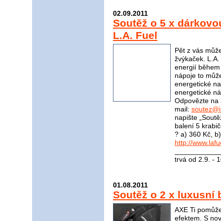
02.09.2011
Soutěž o 5 x dárkovo
L.A. Fuel
Pět z vás může
žvýkaček. L.A.
energií během 
nápoje to může
energetické nab
energetické n
Odpovězte na 
mail:
soutez@i
napište „Soutěž
balení 5 krabi
? a) 360 Kč, b
http://www.lafu
____________
trvá od 2.9. - 
01.08.2011
Soutěž o 2 x luxusní 
AXE Ti pomůže
efektem. S no