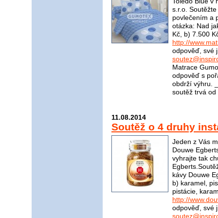
Toledo Blue v
s.r.o. Soutěžt
povlečením a p
otázka: Nad ja
Kč, b) 7.500 K
http://www.ma
odpověď, své j
soutez@inspir
Matrace Gumot
odpověď s poř
obdrží výhru
soutěž trvá od
11.08.2014
Soutěž o 4 druhy ins
Jeden z Vás mů
Douwe Egberts
vyhrajte tak 
Egberts.Soutěžn
kávy Douwe Egb
b) karamel, pis
pistácie, kara
http://www.do
odpověď, své j
soutez@inspir