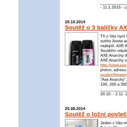
____________
- 11.1.2015 -
v
20.10.2014
Soutěž o 3 balíčky A
Tři z Vás nyní
svého života an
nejlepší: AXE 
Soutěžní otázk
AXE Anarchy de
AXE Anarchy o
http://www.axe
jméno, adresu 
soutez@inspir
"Axe Anarchy"
100, 200 a 300
____________
20.10. - 2.11.
25.08.2014
Soutěž o ložní povleč
Jeden z Vás mů