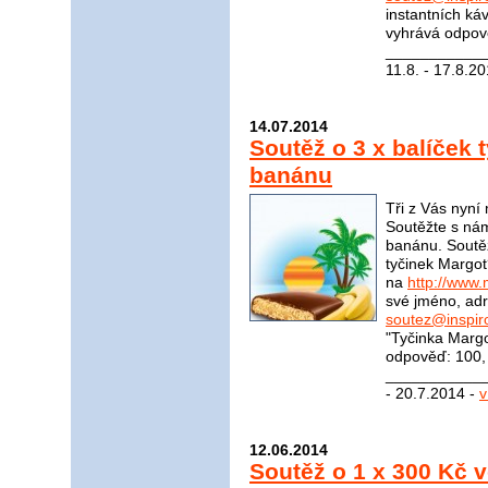
instantních ká
vyhrává odpově
____________
11.8. - 17.8.2
14.07.2014
Soutěž o 3 x balíček 
banánu
Tři z Vás nyní
Soutěžte s nám
banánu. Soutěž
tyčinek Margot
na
http://www.
své jméno, adr
soutez@inspir
"Tyčinka Marg
odpověď: 100, 
____________
- 20.7.2014 -
v
12.06.2014
Soutěž o 1 x 300 Kč