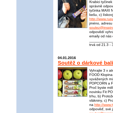
Krabici tyčinek
správně odpov
tyčinka MAXI 
kešu, c) lísko
http://www.rup
jméno, adresu 
soutez@inspir
odpovědí vyhrá
emaily od nás 
____________
trvá od 21.3 -
04.01.2016
Soutěž o dárkové balí
Vyhrajte 3 x a
FOOD Klopina 
vyvážených müs
POPCORN a Fit
Proč byste měl
novinku Fit P
trhu, b) Proto
vlákniny, c) 
na
http://www.t
odpověď, své j