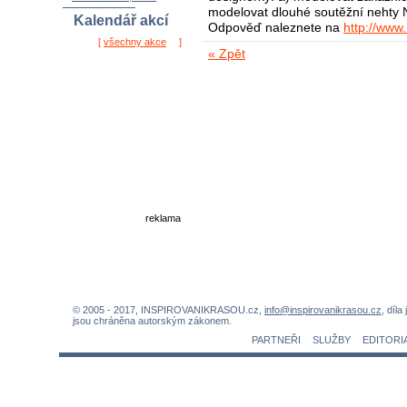
modelovat dlouhé soutěžní nehty 
Kalendář akcí
Odpověď naleznete na
http://www
[
všechny akce
]
« Zpět
reklama
© 2005 - 2017, INSPIROVANIKRASOU.cz,
info@inspirovanikrasou.cz
, díla
jsou chráněna autorským zákonem.
PARTNEŘI
SLUŽBY
EDITORI