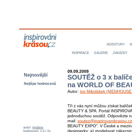
MODELKY
MODELOVÉ
NICE magazine
AGENTURY
N
INSPIRACE
GALERIE
ZAKÁZKY
09.09.2009
Nejnovější
SOUTĚŽ o 3 x balíč
na WORLD OF BEA
Nejlépe hodnocená
Autor:
Ivo Mikolášek (MENHOUSE.
Tři z vás nyní můžou získat balí
BEAUTY & SPA. Portál INSPIROV
jednoduchou soutěž. Odpovězte na
mail:
soutez@inspirovanikrasou.cz
BEAUTY EXPO". V České a mezinár
autor:
jordana
designerky: a) modelovat zákaznic
hodnocení: 1,0 / 2x