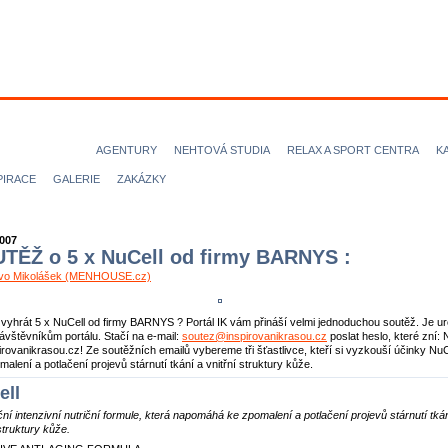
ODELKY
MODELOVÉ
FOTOGRAFOVÉ
VIZÁŽISTI
KADEŘN
ICE magazine
AGENTURY
NEHTOVÁ STUDIA
RELAX A SPORT CENTRA
K
PIRACE
GALERIE
ZAKÁZKY
2007
TĚŽ o 5 x NuCell od firmy BARNYS :
Ivo Mikolášek (MENHOUSE.cz)
vyhrát 5 x NuCell od firmy BARNYS ? Portál IK vám přináší velmi jednoduchou soutěž. Je u
vštěvníkům portálu. Stačí na e-mail:
soutez@inspirovanikrasou.cz
poslat heslo, které zní: 
irovanikrasou.cz! Ze soutěžních emailů vybereme tři šťastlivce, kteří si vyzkouší účinky NuC
malení a potlačení projevů stárnutí tkání a vnitřní struktury kůže.
ell
ní intenzivní nutriční formule, která napomáhá ke zpomalení a potlačení projevů stárnutí tká
 struktury kůže.