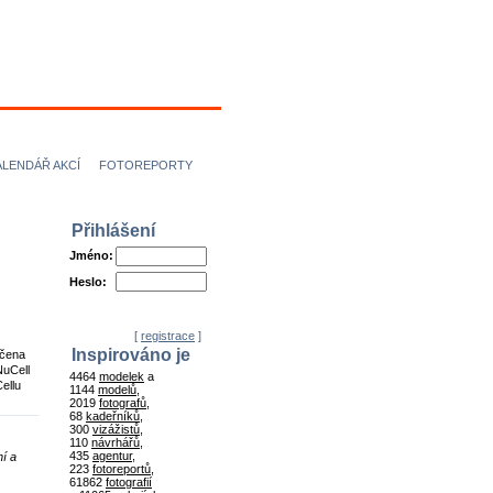
ÍCI
NÁVRHÁŘI
ALENDÁŘ AKCÍ
FOTOREPORTY
Přihlášení
Jméno:
Heslo:
[
registrace
]
Inspirováno je
rčena
NuCell
4464
modelek
a
ellu
1144
modelů
,
2019
fotografů
,
68
kadeřníků
,
300
vizážistů
,
110
návrhářů
,
435
agentur
,
ní a
223
fotoreportů
,
61862
fotografií