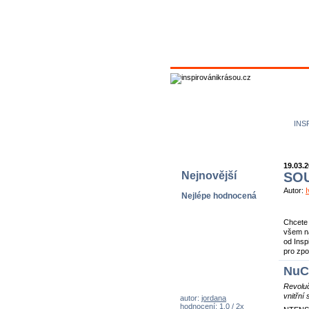
M
N
INS
19.03.
Nejnovější
SOU
Autor:
Nejlépe hodnocená
Chcete 
všem ná
od Insp
pro zpo
NuC
Revoluč
vnitřní
autor:
jordana
hodnocení: 1,0 / 2x