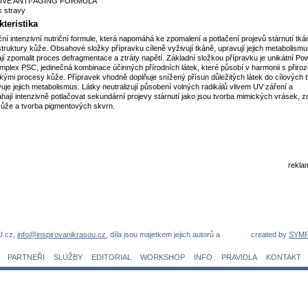
IVE ANTI-AGING FORMULA
 stravy
teristika
ní intenzivní nutriční formule, která napomáhá ke zpomalení a potlačení projevů stárnutí tká
 struktury kůže. Obsahové složky přípravku cíleně vyživují tkáně, upravují jejich metabolismu
í zpomalit proces defragmentace a ztráty napětí. Základní složkou přípravku je unikátní Po
plex PSC, jedinečná kombinace účinných přírodních látek, které působí v harmonii s přiro
ckými procesy kůže. Přípravek vhodně doplňuje snížený přísun důležitých látek do cílových 
uje jejich metabolismus. Látky neutralizují působení volných radikálů vlivem UV záření a
ají intenzivně potlačovat sekundární projevy stárnutí jako jsou tvorba mimických vrásek, 
 kůže a tvorba pigmentových skvrn.
rekla
U.cz,
info@inspirovanikrasou.cz
, díla jsou majetkem jejich autorů a
created by
SYM
PARTNEŘI
SLUŽBY
EDITORIAL
WORKSHOP
INFO
PRAVIDLA
KONTAKT