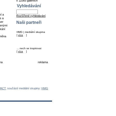
v 11065 galeriích
Vyhledávání
ní a
Rozšířené vyhledávání
s a
Naši partneři
wer
zenými
tkání
HMG | mediální skupina
[
více
]
změna
... nech se inspirovat
[
více
]
ma
reklama
PACT
, součástí mediální skupiny:
HMG