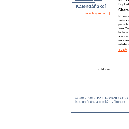
NTENS
Doplněk
Kalendář akcí
Charak
[
všechny akce
]
Revoluč
vnitřní
pomáhaj
Sea Com
biologi
a obnov
napomáh
reliéfu
« Zpět
reklama
© 2005 - 2017, INSPIROVANIKRASO
jsou chráněna autorským zákonem.