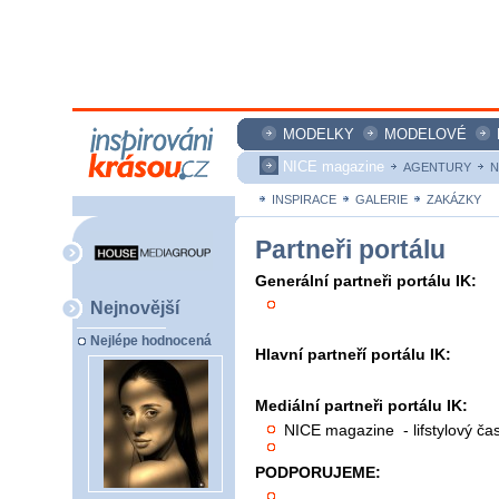
MODELKY
MODELOVÉ
NICE magazine
AGENTURY
N
INSPIRACE
GALERIE
ZAKÁZKY
Partneři portálu
Generální partneři portálu IK:
Nejnovější
Nejlépe hodnocená
Hlavní partneří portálu IK:
Mediální partneři portálu IK:
NICE magazine - lifstylový čas
PODPORUJEME: