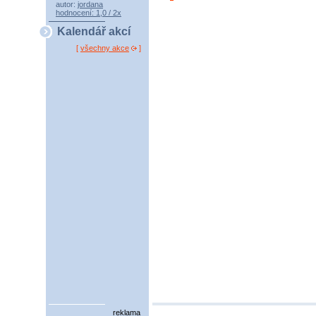
autor:
jordana
hodnocení: 1,0 / 2x
Kalendář akcí
[
všechny akce
]
reklama