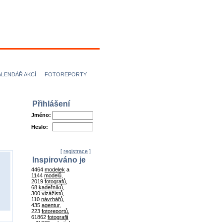
ÍCI
NÁVRHÁŘI
ALENDÁŘ AKCÍ
FOTOREPORTY
Přihlášení
Jméno:
Heslo:
[
registrace
]
Inspirováno je
4464
modelek
a
1144
modelů
,
2019
fotografů
,
68
kadeřníků
,
300
vizážistů
,
110
návrhářů
,
435
agentur
,
223
fotoreportů
,
61862
fotografií