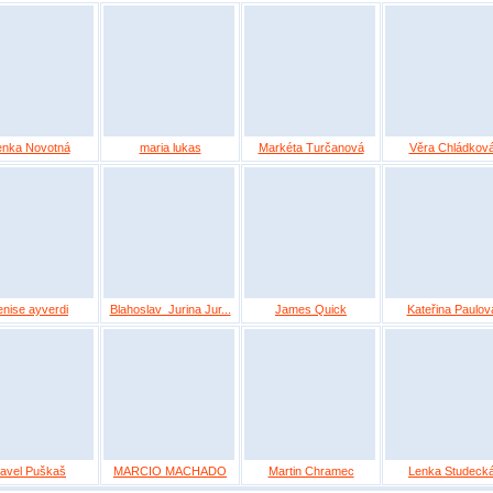
enka Novotná
maria lukas
Markéta Turčanová
Věra Chládkov
enise ayverdi
Blahoslav_Jurina Jur...
James Quick
Kateřina Paulov
avel Puškaš
MARCIO MACHADO
Martin Chramec
Lenka Studeck