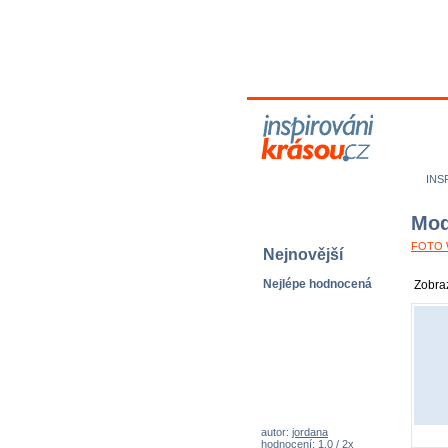
M
N
INS
Mod
FOTO W
Nejnovější
Zobraz
Nejlépe hodnocená