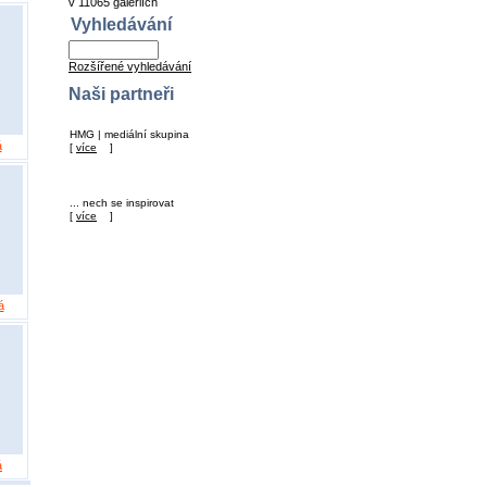
v 11065 galeriích
Vyhledávání
Rozšířené vyhledávání
Naši partneři
HMG | mediální skupina
á
[
více
]
... nech se inspirovat
[
více
]
á
á