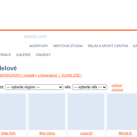
ODELKY
MODELOVÉ
FOTOGRAFOVÉ
VIZÁŽISTI
KADEŘN
ICE magazine
AGENTURY
NEHTOVÁ STUDIA
RELAX A SPORT CENTRA
K
PIRACE
GALERIE
ZAKÁZKY
elové
ORKSHOPY / modelky a fotografové ! KLIKNI ZDE !
rošířené
it:
věk:
možnosti
Vojta Holy
Bigs Dicks
Lena En
Michal D.