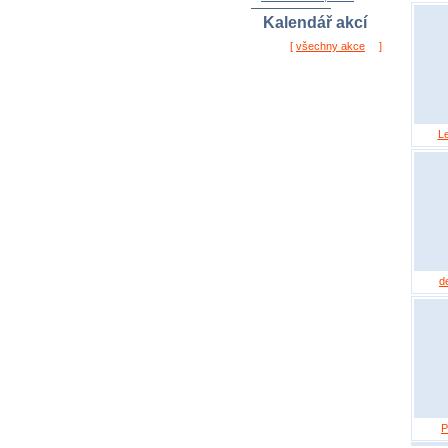
autor:
jordana
hodnocení: 1,0 / 2x
Kalendář akcí
[
všechny akce
]
L
d
P