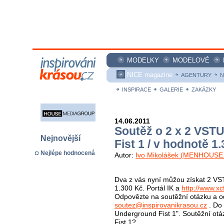
MODELKY
MODELOVÉ
NICE magazine
AGENTURY
N
INSPIRACE
GALERIE
ZAKÁZKY
14.06.2011
Soutěž o 2 x 2 VS
Nejnovější
Fist 1 / v hodnotě 1
Nejlépe hodnocená
Autor:
Ivo Mikolášek (MENHOUSE.
Dva z vás nyní můžou získat 2 V
1.300 Kč. Portál IK a
http://www.xc
Odpovězte na soutěžní otázku a o
soutez@inspirovanikrasou.cz
. Do 
Underground Fist 1". Soutěžní otá
Fist 1? ______________________