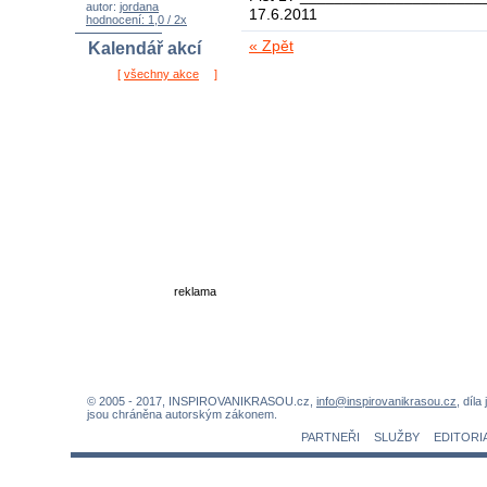
autor:
jordana
17.6.2011
hodnocení: 1,0 / 2x
« Zpět
Kalendář akcí
[
všechny akce
]
reklama
© 2005 - 2017, INSPIROVANIKRASOU.cz,
info@inspirovanikrasou.cz
, díla
jsou chráněna autorským zákonem.
PARTNEŘI
SLUŽBY
EDITORI