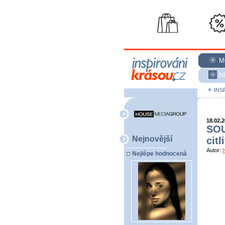
M
N
INS
18.02.
SOU
Nejnovější
citl
Autor:
Nejlépe hodnocená