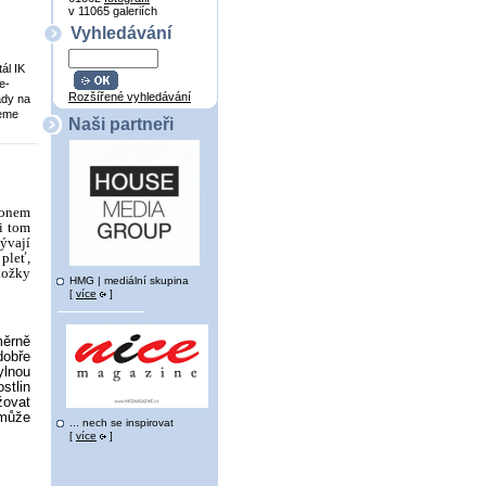
v 11065 galeriích
Vyhledávání
ál IK
e-
Rozšířené vyhledávání
ady na
reme
Naši partneři
lonem
ři tom
ývají
pleť,
kožky
HMG | mediální skupina
[
více
]
měrně
dobře
ylnou
stlin
žovat
 může
... nech se inspirovat
[
více
]