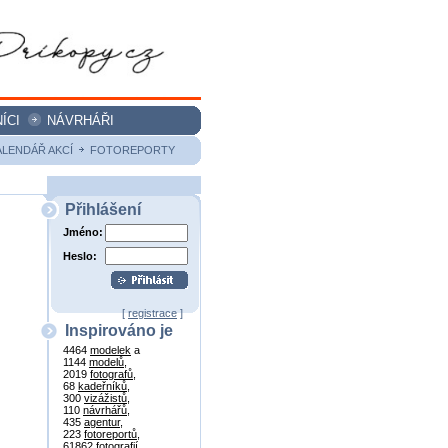
ÍCI
NÁVRHÁŘI
ALENDÁŘ AKCÍ
FOTOREPORTY
Přihlášení
Jméno:
Heslo:
[
registrace
]
Inspirováno je
4464
modelek
a
1144
modelů
,
2019
fotografů
,
68
kadeřníků
,
300
vizážistů
,
110
návrhářů
,
435
agentur
,
223
fotoreportů
,
61862
fotografií