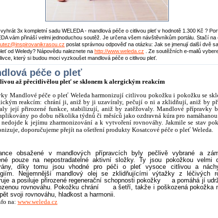
vyhrát 3x kompletní sadu WELEDA - mandlová péče o citlivou pleť v hodnotě 1.300 Kč ? Port
A vám přináší velmi jednoduchou soutěž. Je určena všem návštěvníkům portálu. Stačí na 
utez@inspirovanikrasou.cz
poslat správnou odpověď na otázku: Jak se jmenují další dvě s
pleť od Weledy? Nápovědu naleznete na
http://www.weleda.cz
. Ze soutěžních e-mailů vybe
stlivce, který si budou moci vyzkoušet mandlová péče o citlivou pleť.
dlová péče o pleť
tlivou až přecitlivělou pleť se sklonem k alergickým reakcím
vky Mandlové péče o pleť Weleda harmonizují citlivou pokožku i pokožku se sk
gickým reakcím: chrání ji, aniž by ji uzavíraly, pečují o ni a zklidňují, aniž by p
aly její přirozené funkce, stabilizují, aniž by zatěžovaly. Mandlové přípravky b
aplikovány po dobu několika týdnů či měsíců jako ozdravná kúra pro namáhanou 
nedojde k jejímu zharmonizování a k vytvoření rovnováhy. Jakmile se stav po
nizuje, doporučujeme přejít na ošetření produkty Kosatcové péče o pleť Weleda.
ance obsažené v mandlových přípravcích byly pečlivě vybrané a zá
né pouze na nepostradatelné aktivní složky. Ty jsou pokožkou velmi 
ovány, díky tomu jsou vhodné pro péči o pleť vysoce citlivou a nách
rgiím. Nejjemnější mandlový olej se zklidňujícími výtažky z léčivých ro
ruje a posiluje přirozené regenerační schopnosti pokožky a pomáhá jí udr
irozenou rovnováhu. Pokožku chrání a šetří, takže i poškozená pokožka
zpět svoji rovnováhu, hladkost a harmonii.
nfo na:
www.weleda.cz