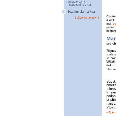
autor:
jordana
hodnocení: 1,0 / 2x
Kalendář akcí
Chcete 
[
všechny akce
]
a WELED
mail:
so
péči o 
tři šťa
Man
pro ci
P
řípra
k aler
snižov
běžně 
dokud 
zharmo
Subst
omeze
toler
k ale
podpo
si př
najít 
Více i
« Zpět