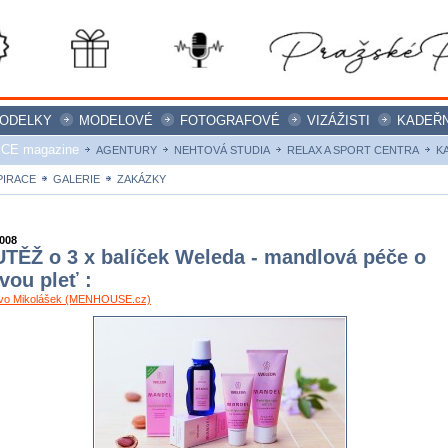
ODELKY
MODELOVÉ
FOTOGRAFOVÉ
VIZÁŽISTI
KADEŘN
ICE magazine
AGENTURY
NEHTOVÁ STUDIA
RELAX A SPORT CENTRA
K
PIRACE
GALERIE
ZAKÁZKY
2008
TĚŽ o 3 x balíček Weleda - mandlová péče o
ivou pleť :
Ivo Mikolášek (MENHOUSE.cz)