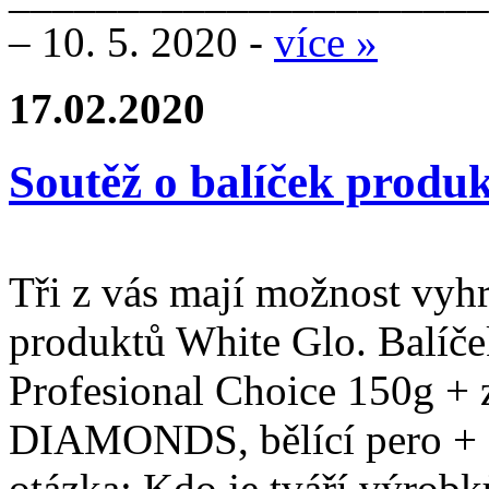
– 10. 5. 2020 -
více »
17.02.2020
Soutěž o balíček produ
Tři z vás mají možnost vyhr
produktů White Glo. Balíček
Profesional Choice 150g +
DIAMONDS, bělící pero + 7
otázka: Kdo je tváří výrobk