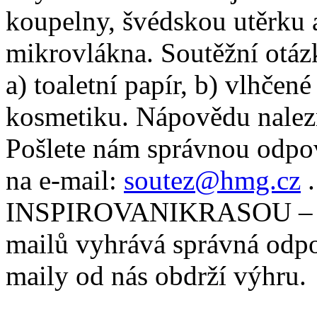
koupelny, švédskou utěrku 
mikrovlákna. Soutěžní otáz
a) toaletní papír, b) vlhčen
kosmetiku. Nápovědu nalez
Pošlete nám správnou odpov
na e-mail:
soutez@hmg.cz
.
INSPIROVANIKRASOU – Lin
mailů vyhrává správná odpo
maily od nás obdrží výhru.
_______________________