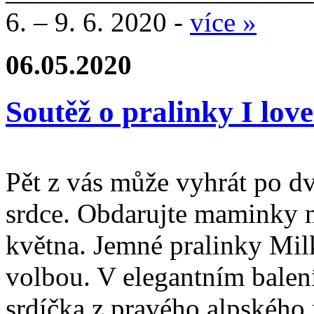
6. – 9. 6. 2020 -
více »
06.05.2020
Soutěž o pralinky I lov
Pět z vás může vyhrát po dv
srdce. Obdarujte maminky na
května. Jemné pralinky Mil
volbou. V elegantním balen
srdíčka z pravého alpského