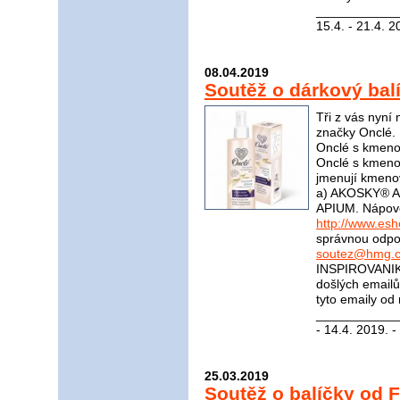
____________
15.4. - 21.4. 2
08.04.2019
Soutěž o dárkový bal
Tři z vás nyní
značky Onclé. 
Onclé s kmeno
Onclé s kmeno
jmenují kmeno
a) AKOSKY® A
APIUM. Nápov
http://www.es
správnou odpov
soutez@hmg.c
INSPIROVANIK
došlých email
tyto emaily od
____________
- 14.4. 2019. -
25.03.2019
Soutěž o balíčky od F