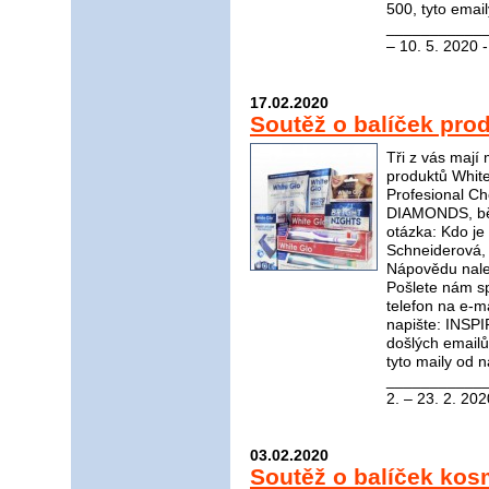
500, tyto emai
_____________
– 10. 5. 2020 
17.02.2020
Soutěž o balíček pro
Tři z vás mají
produktů White
Profesional C
DIAMONDS, bělí
otázka: Kdo je 
Schneiderová, 
Nápovědu nal
Pošlete nám s
telefon na e-m
napište: INSP
došlých email
tyto maily od n
____________
2. – 23. 2. 202
03.02.2020
Soutěž o balíček kos