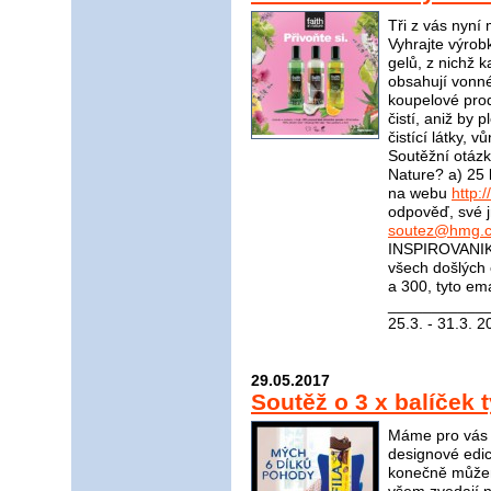
Tři z vás nyní
Vyhrajte výrob
gelů, z nichž 
obsahují vonné
koupelové prod
čistí, aniž by p
čistící látky, v
Soutěžní otázka
Nature? a) 25 l
na webu
http:
odpověď, své j
soutez@hmg.c
INSPIROVANIKR
všech došlých
a 300, tyto em
____________
25.3. - 31.3. 2
29.05.2017
Soutěž o 3 x balíček 
Máme pro vás s
designové edic
konečně můžem