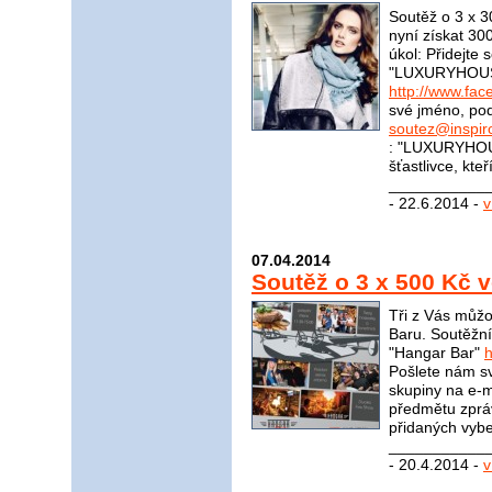
Soutěž o 3 x 
nyní získat 30
úkol: Přidejte
"LUXURYHOU
http://www.f
své jméno, pod
soutez@inspir
: "LUXURYHOU
šťastlivce, kte
____________
- 22.6.2014 -
v
07.04.2014
Soutěž o 3 x 500 Kč 
Tři z Vás můžo
Baru. Soutěžní
"Hangar Bar"
Pošlete nám sv
skupiny na e-m
předmětu zprá
přidaných vybe
____________
- 20.4.2014 -
v