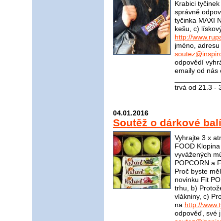
Krabici tyčinek
správně odpov
tyčinka MAXI 
kešu, c) lísko
http://www.rup
jméno, adresu 
soutez@inspir
odpovědí vyhrá
emaily od nás 
____________
trvá od 21.3 -
04.01.2016
Soutěž o dárkové balí
Vyhrajte 3 x a
FOOD Klopina 
vyvážených müs
POPCORN a Fit
Proč byste měl
novinku Fit P
trhu, b) Proto
vlákniny, c) 
na
http://www.t
odpověď, své j