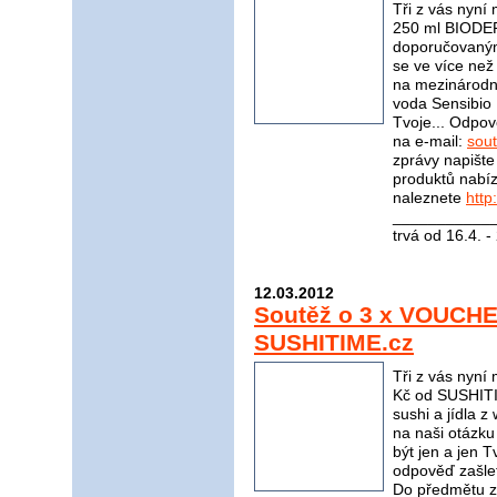
Tři z vás nyní
250 ml BIODER
doporučovaným
se ve více ne
na mezinárodní
voda Sensibio
Tvoje... Odpov
na e-mail:
sou
zprávy napište
produktů nabí
naleznete
http
____________
trvá od 16.4. 
12.03.2012
Soutěž o 3 x VOUCH
SUSHITIME.cz
Tři z vás ny
Kč od SUSHITI
sushi a jídla 
na naši otázku
být jen a jen 
odpověď zašle
Do předmětu z