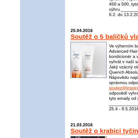
450 a 500, tyt
výhru.______
6.2. do 13.2.2
25.04.2016
Soutěž o 5 balíčků v
Ve výherním ba
Advanced Hair
kondicionér a 
vyhrát v naší 
Jaký vzácný ol
Quench Absolut
Nápovědu naj
správnou odpov
soutez@inspir
odpovědí vyhrá
tyto emaily od
____________
25.4 - 8.5.201
21.03.2016
Soutěž o krabici tyč