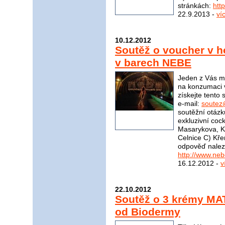
stránkách:
htt
22.9.2013 -
ví
10.12.2012
Soutěž o voucher v 
v barech NEBE
Jeden z Vás m
na konzumaci 
získejte tento
e-mail:
soutez
soutěžní otázk
exkluzivní coc
Masarykova, K
Celnice C) Kř
odpověď nalez
http://www.ne
16.12.2012 -
v
22.10.2012
Soutěž o 3 krémy M
od Biodermy