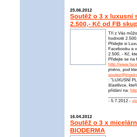
25.06.2012
Soutěž o 3 x luxusní
2.500,- Kč od FB skup
Tři z Vás můžo
hodnotě 2.500,
Přidejte si Lu
Facebooku a vy
2.500, - Kč, kt
Přidejte se na
http://www.fac
jméno, pod kter
soutez@inspir
: "LUXUSNÍ PL
šťastlivce, kte
přidání na:
htt
____________
- 5.7.2012 -
ví
16.04.2012
Soutěž o 3 x micelár
BIODERMA