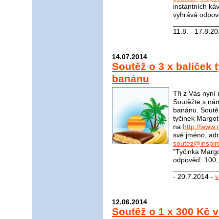
instantních ká
vyhrává odpově
____________
11.8. - 17.8.2
14.07.2014
Soutěž o 3 x balíček 
banánu
Tři z Vás nyní
Soutěžte s nám
banánu. Soutěž
tyčinek Margot
na
http://www.
své jméno, adr
soutez@inspir
"Tyčinka Marg
odpověď: 100, 
____________
- 20.7.2014 -
v
12.06.2014
Soutěž o 1 x 300 Kč