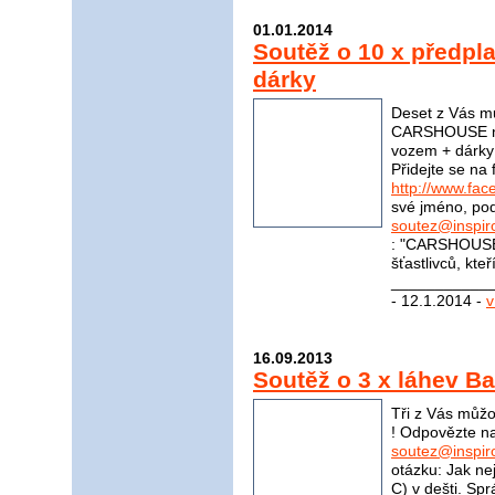
01.01.2014
Soutěž o 10 x předp
dárky
Deset z Vás mů
CARSHOUSE na 
vozem + dárky 
Přidejte se n
http://www.f
své jméno, pod
soutez@inspir
: "CARSHOUSE"
šťastlivců, kte
____________
- 12.1.2014 -
v
16.09.2013
Soutěž o 3 x láhev B
Tři z Vás můžo
! Odpovězte na
soutez@inspir
otázku: Jak ne
C) v dešti. S