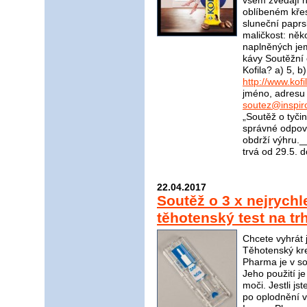
všem zvedají 
oblíbeném kře
sluneční paprs
maličkost: něk
naplněných je
kávy Soutěžní 
Kofila? a) 5, 
http://www.kofi
jméno, adresu 
soutez@inspir
„Soutěž o tyči
správné odpově
obdrží výhru
trvá od 29.5. 
22.04.2017
Soutěž o 3 x nejrychle
těhotenský test na t
Chcete vyhrát 
Těhotenský kr
Pharma je v sou
Jeho použití j
moči. Jestli jst
po oplodnění v