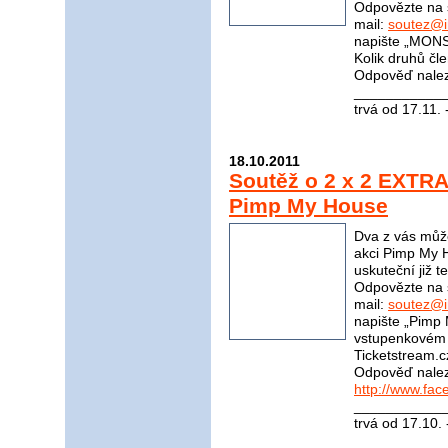
Odpovězte na 
mail:
soutez@i
napište „MONS
Kolik druhů čle
Odpověď nale
____________
trvá od 17.11.
18.10.2011
Soutěž o 2 x 2 EXTRA 
Pimp My House
Dva z vás může
akci Pimp My H
uskuteční již t
Odpovězte na 
mail:
soutez@i
napište „Pimp
vstupenkovém p
Ticketstream.cz
Odpověď nale
http://www.fa
____________
trvá od 17.10.