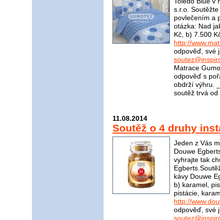
Toledo Blue v
s.r.o. Soutěžt
povlečením a p
otázka: Nad ja
Kč, b) 7.500 K
http://www.ma
odpověď, své j
soutez@inspir
Matrace Gumot
odpověď s poř
obdrží výhru
soutěž trvá od
11.08.2014
Soutěž o 4 druhy ins
Jeden z Vás mů
Douwe Egberts
vyhrajte tak 
Egberts.Soutěžn
kávy Douwe Egb
b) karamel, pis
pistácie, kara
http://www.do
odpověď, své j
soutez@inspir