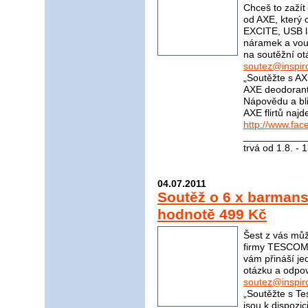
Chceš to zažít 
od AXE, který 
EXCITE, USB l
náramek a vou
na soutěžní ot
soutez@inspir
„Soutěžte s AX
AXE deodorant
Nápovědu a bli
AXE flirtů naj
http://www.fa
____________
trvá od 1.8. - 
04.07.2011
Soutěž o 6 x barma
hodnotě 499 Kč
Šest z vás mů
firmy TESCOMA
vám přináší j
otázku a odpov
soutez@inspir
„Soutěžte s Te
jsou k dispozi