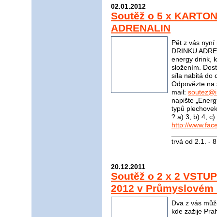
02.01.2012
Soutěž o 5 x KARTO
ADRENALIN
Pět z vás nyn
DRINKU ADRENA
energy drink, 
složením. Dost
síla nabitá do 
Odpovězte na 
mail:
soutez@i
napište „Energ
typů plechove
? a) 3, b) 4, 
http://www.fac
____________
trvá od 2.1. - 
20.12.2011
Soutěž o 2 x 2 VSTU
2012 v Průmyslovém P
Dva z vás můžo
kde zažije Pra