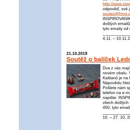
http://www.ziaj
odpověď, své j
soutez@hmg.c
INSPIROVANIKR
došlých email
tyto emaily od
____________
4.11. – 10.11.
21.10.2019
Soutěž o balíček Le
Dva z vás mají
novém obalu. 
Kaštanů je na t
Nápovědu hle
Pošlete nám s
telefon na e-m
napište: INS
všech došlých
450, tyto emai
____________
10. – 27. 10. 