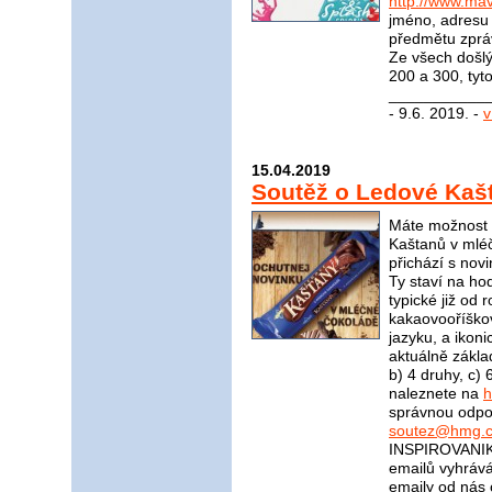
http://www.mav
jméno, adresu 
předmětu zprá
Ze všech došl
200 a 300, tyt
____________
- 9.6. 2019. -
v
15.04.2019
Soutěž o Ledové Kaš
Máte možnost v
Kaštanů v mléč
přichází s nov
Ty staví na ho
typické již od 
kakaovooříškov
jazyku, a ikoni
aktuálně zákla
b) 4 druhy, c)
naleznete na
h
správnou odpov
soutez@hmg.c
INSPIROVANIK
emailů vyhrává
emaily od nás 