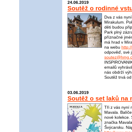
24.06.2019
Soutěž o rodinné vs
Dva z vás nyn
Mirakulum. Pok
děti budou při
Park plný zázr
příznačné jmé
má hrad v Mira
na webu
http:
odpověď, své j
soutez@hmg.c
INSPIROVANIKR
emailů vyhrává
nás obdrží v
Soutěž trvá od
03.06.2019
Soutěž o set laků na
Tři z vás nyní
Mavala. Balíče
nové kolekce. 
značka Mavala?
Švýcarsku. Ná