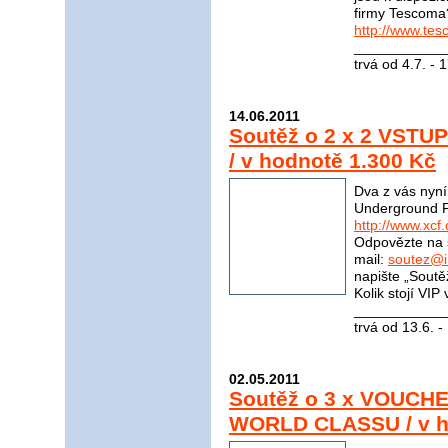
firmy Tescoma
http://www.tes
____________
trvá od 4.7. - 
14.06.2011
Soutěž o 2 x 2 VSTU
/ v hodnotě 1.300 Kč
Dva z vás nyn
Underground Fi
http://www.xcf.
Odpovězte na 
mail:
soutez@i
napište „Soutě
Kolik stojí VI
____________
trvá od 13.6. -
02.05.2011
Soutěž o 3 x VOUCHE
WORLD CLASSU / v h