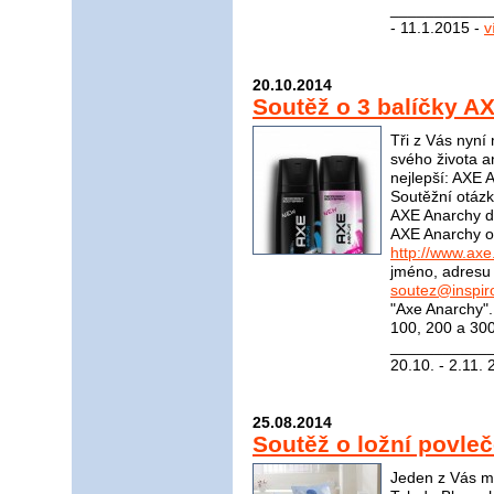
____________
- 11.1.2015 -
v
20.10.2014
Soutěž o 3 balíčky A
Tři z Vás nyní
svého života an
nejlepší: AXE 
Soutěžní otázk
AXE Anarchy de
AXE Anarchy o
http://www.axe
jméno, adresu 
soutez@inspir
"Axe Anarchy"
100, 200 a 300
____________
20.10. - 2.11.
25.08.2014
Soutěž o ložní povleč
Jeden z Vás mů