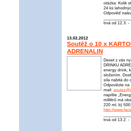
otázka: Kolik s
24 ks lahodnýc
Odpověď nale
____________
trvá od 12.3. 
13.02.2012
Soutěž o 10 x KART
ADRENALIN
Deset z vás n
DRINKU ADRENA
energy drink, 
složením. Dost
síla nabitá do 
Odpovězte na 
mail:
soutez@i
napište „Energ
mililitrů má o
220 ml, b) 500
http://www.fac
____________
trvá od 13.2. 