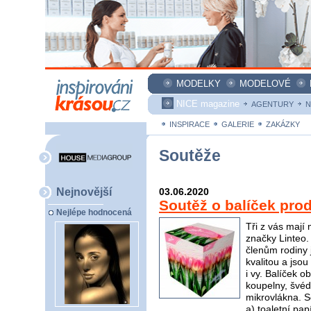
MODELKY
MODELOVÉ
NICE magazine
AGENTURY
N
INSPIRACE
GALERIE
ZAKÁZKY
Soutěže
Nejnovější
03.06.2020
Soutěž o balíček pro
Nejlépe hodnocená
Tři z vás mají
značky Linteo.
členům rodiny j
kvalitou a jso
i vy. Balíček 
koupelny, švéd
mikrovlákna. S
a) toaletní pap