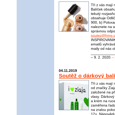
Tři z vás mají
Balíček obsahu
tekutý rozjasň
obsahuje Odli
900, b) Polox
naleznete na
správnou odpov
soutez@hmg.c
INSPIROVANIK
emailů vyhrává
maily od nás o
_____________
– 9. 2. 2020. -
04.11.2019
Soutěž o dárkový bal
Tři z vás mají
od značky Ziaj
založené na pří
vlasy. Dárkový
a krém na ruce
zaměřena řada
na zralou pok
12+. Nápovědu