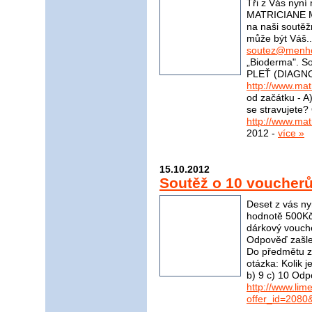
Tři z Vás nyní
MATRICIANE M
na naši soutěž
může být Váš..
soutez@menho
„Bioderma". S
PLEŤ (DIAGNO
http://www.mat
od začátku - A)
se stravujete?
http://www.mat
2012 -
více »
15.10.2012
Soutěž o 10 voucher
Deset z vás ny
hodnotě 500Kč
dárkový vouch
Odpověď zašle
Do předmětu zp
otázka: Kolik 
b) 9 c) 10 Odp
http://www.li
offer_id=2080