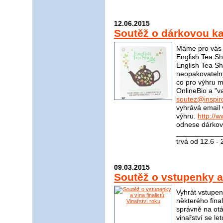
12.06.2015
Soutěž o dárkovou ka
Máme pro vás s
English Tea Sh
English Tea S
neopakovateln
co pro výhru m
OnlineBio a "v
soutez@inspir
vyhrává email 
výhru.
http://
odnese dárkovo
____________
trvá od 12.6 -
09.03.2015
Soutěž o vstupenky a 
Vyhrát vstupen
některého fina
správně na otá
vinařství se le