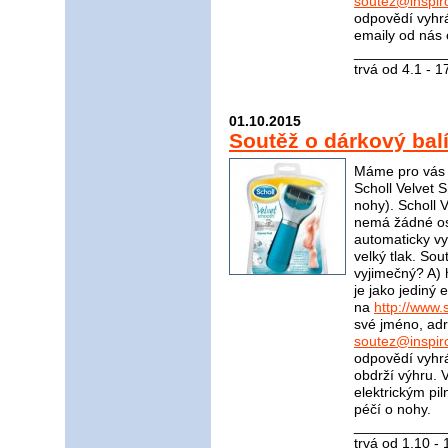
soutez@inspir
odpovědí vyhrá
emaily od nás 
____________
trvá od 4.1 - 
01.10.2015
Soutěž o dárkový bal
Máme pro vás s
Scholl Velvet S
nohy). Scholl 
nemá žádné ost
automaticky vyp
velký tlak. Sou
vyjimečný? A) 
je jako jediný
na
http://www.s
své jméno, adr
soutez@inspir
odpovědí vyhrá
obdrží výhru. 
elektrickým pi
péčí o nohy.
____________
trvá od 1.10 -