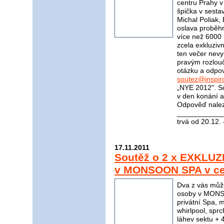
centru Prahy 
špička v sesta
Michal Poliak,
oslava proběhn
více než 6000 
zcela exkluziv
ten večer nevy
pravým rozlou
otázku a odpov
soutez@inspir
„NYE 2012". So
v den konání a
Odpověď nale
____________
trvá od 20.12.
17.11.2011
Soutěž o 2 x EXKLUZ
v MONSOON SPA v cen
Dva z vás můž
osoby v MONSO
privátní Spa, 
whirlpool, spr
láhev sektu + 