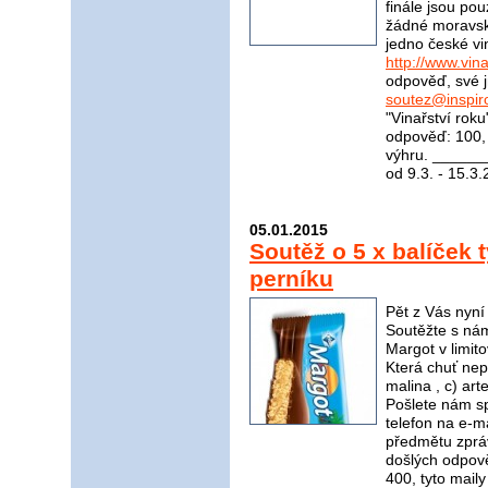
finále jsou pou
žádné moravské
jedno české vi
http://www.vina
odpověď, své j
soutez@inspir
"Vinařství rok
odpověď: 100, 
výhru. _____
od 9.3. - 15.3
05.01.2015
Soutěž o 5 x balíček 
perníku
Pět z Vás nyní
Soutěžte s nám
Margot v limito
Která chuť nep
malina , c) a
Pošlete nám s
telefon na e-m
předmětu zpráv
došlých odpov
400, tyto mail