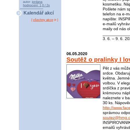
autor:
jordana
kosmetiku. Ná
hodnocení: 1,0 / 2x
Pošlete nám s
Kalendář akcí
telefon na e-m
napište: INSP
[
všechny akce
]
e-mailů vyhráv
maily od nás o
____________
3. 6. – 9. 6. 2
06.05.2020
Soutěž o pralinky I l
Pět z vás může
srdce. Obdaruj
května. Jemné 
volbou. V eleg
srdíčka z prav
krémovou nápln
naleznete v bal
30 ks. Nápově
http://www.fac
správnou odpov
soutez@hmg.c
INSPIROVANIKR
emailů vyhráv