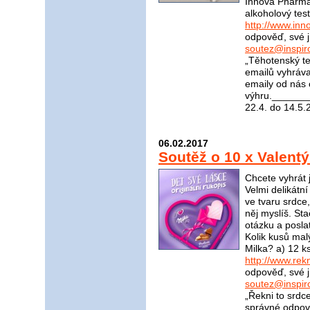
Innova Pharma n
alkoholový tes
http://www.in
odpověď, své j
soutez@inspir
„Těhotenský t
emailů vyhráva
emaily od nás 
výhru.______
22.4. do 14.5.
06.02.2017
Soutěž o 10 x Valent
Chcete vyhrát 
Velmi delikátn
ve tvaru srdce
něj myslíš. St
otázku a posla
Kolik kusů mal
Milka? a) 12 k
http://www.rek
odpověď, své j
soutez@inspir
„Řekni to srdc
správné odpově