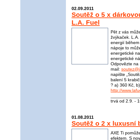
02.09.2011
Soutěž o 5 x dárkovo
L.A. Fuel
Pět z vás může
žvýkaček. L.A.
energií během 
nápoje to může
energetické nab
energetické n
Odpovězte na 
mail:
soutez@i
napište „Soutěž
balení 5 krabi
? a) 360 Kč, b
http://www.lafu
____________
trvá od 2.9. - 
01.08.2011
Soutěž o 2 x luxusní 
AXE Ti pomůže
efektem. S no