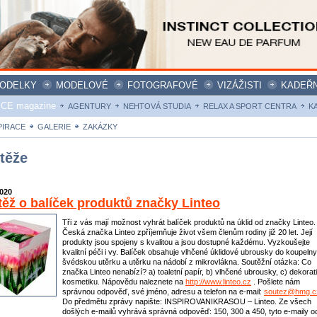
ODELKY
MODELOVÉ
FOTOGRAFOVÉ
VIZÁŽISTI
KADEŘN
ICE magazine
AGENTURY
NEHTOVÁ STUDIA
RELAX A SPORT CENTRA
K
PIRACE
GALERIE
ZAKÁZKY
těže
2020
ěž o balíček produktů značky Linteo
Tři z vás mají možnost vyhrát balíček produktů na úklid od značky Linteo.
Česká značka Linteo zpříjemňuje život všem členům rodiny již 20 let. Její
produkty jsou spojeny s kvalitou a jsou dostupné každému. Vyzkoušejte
kvalitní péči i vy. Balíček obsahuje vlhčené úklidové ubrousky do koupelny
švédskou utěrku a utěrku na nádobí z mikrovlákna. Soutěžní otázka: Co
značka Linteo nenabízí? a) toaletní papír, b) vlhčené ubrousky, c) dekorat
kosmetiku. Nápovědu naleznete na
http://www.linteo.cz
. Pošlete nám
správnou odpověď, své jméno, adresu a telefon na e-mail:
soutez@hmg.c
Do předmětu zprávy napište: INSPIROVANIKRASOU – Linteo. Ze všech
došlých e-mailů vyhrává správná odpověď: 150, 300 a 450, tyto e-maily o