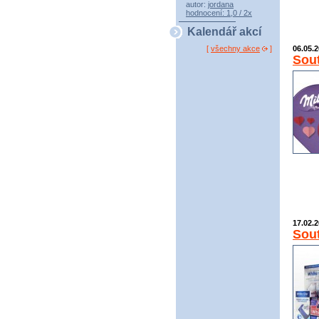
autor:
jordana
hodnocení: 1,0 / 2x
Kalendář akcí
06.05.
[
všechny akce
]
Sout
17.02.
Sout