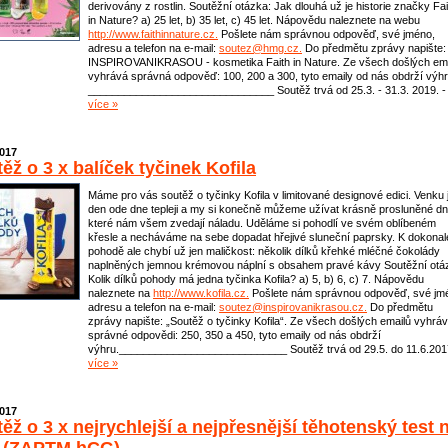
derivovány z rostlin. Soutěžní otázka: Jak dlouhá už je historie značky Fai
in Nature? a) 25 let, b) 35 let, c) 45 let. Nápovědu naleznete na webu
http://www.faithinnature.cz.
Pošlete nám správnou odpověď, své jméno,
adresu a telefon na e-mail:
soutez@hmg.cz.
Do předmětu zprávy napište:
INSPIROVANIKRASOU - kosmetika Faith in Nature. Ze všech došlých ema
vyhrává správná odpověď: 100, 200 a 300, tyto emaily od nás obdrží výhr
_______________________________ Soutěž trvá od 25.3. - 31.3. 2019. -
více »
2017
ěž o 3 x balíček tyčinek Kofila
Máme pro vás soutěž o tyčinky Kofila v limitované designové edici. Venku 
den ode dne tepleji a my si konečně můžeme užívat krásně prosluněné dn
které nám všem zvedají náladu. Uděláme si pohodlí ve svém oblíbeném
křesle a necháváme na sebe dopadat hřejivé sluneční paprsky. K dokonal
pohodě ale chybí už jen maličkost: několik dílků křehké mléčné čokolády
naplněných jemnou krémovou náplní s obsahem pravé kávy Soutěžní otá
Kolik dílků pohody má jedna tyčinka Kofila? a) 5, b) 6, c) 7. Nápovědu
naleznete na
http://www.kofila.cz.
Pošlete nám správnou odpověď, své jm
adresu a telefon na e-mail:
soutez@inspirovanikrasou.cz.
Do předmětu
zprávy napište: „Soutěž o tyčinky Kofila“. Ze všech došlých emailů vyhráv
správné odpovědi: 250, 350 a 450, tyto emaily od nás obdrží
výhru.____________________________ Soutěž trvá od 29.5. do 11.6.201
více »
2017
ěž o 3 x nejrychlejší a nejpřesnější těhotenský test 