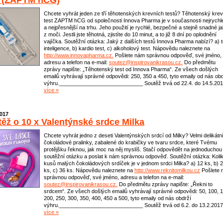
u (ZAPTM hCG)
Chcete vyhrát jeden ze tří těhotenských krevních testů? Těhotenský krev
test ZAPTM hCG od společnosti Innova Pharma je v současnosti nejrychle
a nejpřesnější na trhu. Jeho použití je rychlé, bezpečné a stejně snadné j
z moči. Jestli jste těhotná, zjistíte do 10 minut, a to již 8 dní po oplodnění
vajíčka. Soutěžní otázka: Jaký z dalších testů Innova Pharma nabízí? a) t
inteligence, b) kardio test, c) alkoholový test. Nápovědu naleznete na
http://www.innovapharma.cz.
Pošlete nám správnou odpověď, své jméno,
adresu a telefon na e-mail:
soutez@inspirovanikrasou.cz.
Do předmětu
zprávy napište: „Těhotenský test od Innova Pharma“. Ze všech došlých
emailů vyhrávají správné odpovědi: 250, 350 a 450, tyto emaily od nás ob
výhru.____________________________ Soutěž trvá od 22.4. do 14.5.201
více »
2017
ěž o 10 x Valentýnské srdce Milka
Chcete vyhrát jedno z deseti Valentýnských srdcí od Milky? Velmi delikátn
čokoládové pralinky, zabalené do krabičky ve tvaru srdce, které Tvému
protějšku řeknou, jak moc na něj myslíš. Stačí odpovědět na jednoduchou
soutěžní otázku a poslat k nám správnou odpověď. Soutěžní otázka: Koli
kusů malých čokoládových srdíček je v jednom srdci Milka? a) 12 ks, b) 
ks, c) 36 ks. Nápovědu naleznete na
http://www.reknitomilkou.cz
Pošlete 
správnou odpověď, své jméno, adresu a telefon na e-mail:
soutez@inspirovanikrasou.cz.
Do předmětu zprávy napište: „Řekni to
srdcem“. Ze všech došlých emailů vyhrávají správné odpovědi: 50, 100, 1
200, 250, 300, 350, 400, 450 a 500, tyto emaily od nás obdrží
výhru.____________________________ Soutěž trvá od 6.2. do 13.2.2017
více »