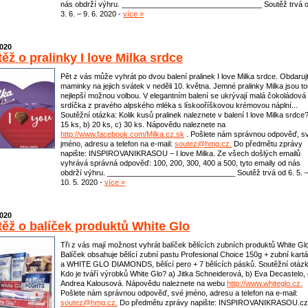
nás obdrží výhru. __________________________________ Soutěž trvá 
3. 6. – 9. 6. 2020 -
více »
2020
ěž o pralinky I love Milka srdce
Pět z vás může vyhrát po dvou balení pralinek I love Milka srdce. Obdaruj
maminky na jejich svátek v neděli 10. května. Jemné pralinky Milka jsou t
nejlepší možnou volbou. V elegantním balení se ukrývají malá čokoládová
srdíčka z pravého alpského mléka s lískooříškovou krémovou náplní...
Soutěžní otázka: Kolik kusů pralinek naleznete v balení I love Milka srdce?
15 ks, b) 20 ks, c) 30 ks. Nápovědu naleznete na
http://www.facebook.com/Milka.cz.sk
. Pošlete nám správnou odpověď, s
jméno, adresu a telefon na e-mail:
soutez@hmg.cz.
Do předmětu zprávy
napište: INSPIROVANIKRASOU – I love Milka. Ze všech došlých emailů
vyhrává správná odpověď: 100, 200, 300, 400 a 500, tyto emaily od nás
obdrží výhru. _______________________________ Soutěž trvá od 6. 5. 
10. 5. 2020 -
více »
2020
ěž o balíček produktů White Glo
Tři z vás mají možnost vyhrát balíček bělících zubních produktů White Gl
Balíček obsahuje bělící zubní pastu Profesional Choice 150g + zubní kart
a WHITE GLO DIAMONDS, bělící pero + 7 bělících pásků. Soutěžní otázk
Kdo je tváří výrobků White Glo? a) Jitka Schneiderová, b) Eva Decastelo, 
Andrea Kalousová. Nápovědu naleznete na webu
http://www.whiteglo.cz.
Pošlete nám správnou odpověď, své jméno, adresu a telefon na e-mail:
soutez@hmg.cz.
Do předmětu zprávy napište: INSPIROVANIKRASOU.cz