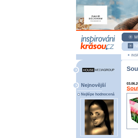
M
N
INS
Sou
03.06.
Nejnovější
Sout
Nejlépe hodnocená