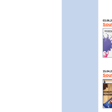
03.06.
Sout
15.04.
Sou