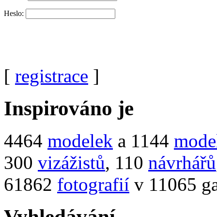
Heslo:
[
registrace
]
Inspirováno je
4464
modelek
a 1144
mode
300
vizážistů
, 110
návrhářů
61862
fotografií
v 11065 ga
Vyhledávání