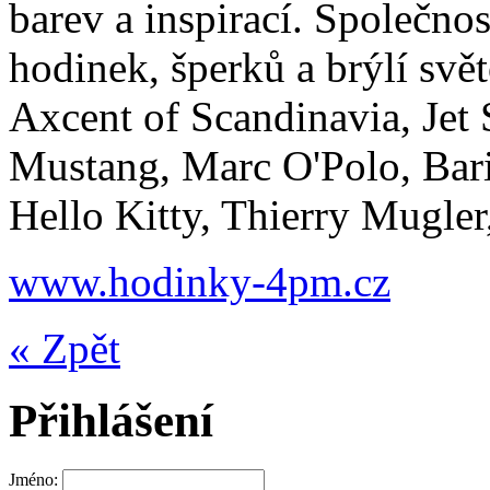
barev a inspirací. Společn
hodinek, šperků a brýlí svě
Axcent of Scandinavia, Je
Mustang, Marc O'Polo, Bari
Hello Kitty, Thierry Mugle
www.hodinky-4pm.cz
« Zpět
Přihlášení
Jméno: