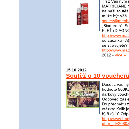
Tři z Vás nyní
MATRICIANE M
na naši soutěž
může být Váš..
soutez@menho
„Bioderma". S
PLEŤ (DIAGNO
http://www.mat
od začátku - A)
se stravujete?
http://www.mat
2012 -
více »
15.10.2012
Soutěž o 10 voucher
Deset z vás ny
hodnotě 500Kč
dárkový vouch
Odpověď zašle
Do předmětu zp
otázka: Kolik 
b) 9 c) 10 Odp
http://www.li
offer_id=2080