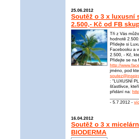
25.06.2012
Soutěž o 3 x luxusní
2.500,- Kč od FB skup
Tři z Vás můžo
hodnotě 2.500,
Přidejte si Lu
Facebooku a vy
2.500, - Kč, kt
Přidejte se na
http://www.fac
jméno, pod kter
soutez@inspir
: "LUXUSNÍ PL
šťastlivce, kte
přidání na:
htt
____________
- 5.7.2012 -
ví
16.04.2012
Soutěž o 3 x micelár
BIODERMA