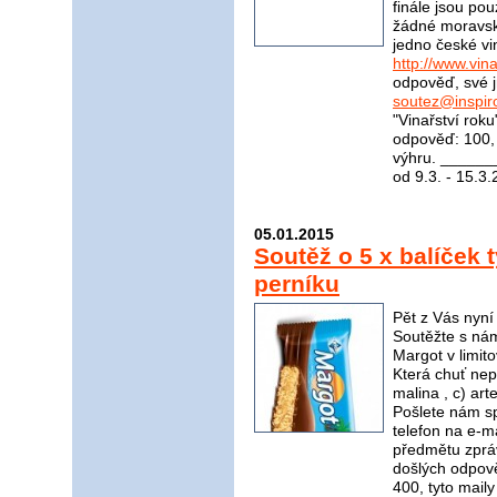
finále jsou pou
žádné moravské
jedno české vi
http://www.vina
odpověď, své j
soutez@inspir
"Vinařství rok
odpověď: 100, 
výhru. _____
od 9.3. - 15.3
05.01.2015
Soutěž o 5 x balíček 
perníku
Pět z Vás nyní
Soutěžte s nám
Margot v limito
Která chuť nep
malina , c) a
Pošlete nám s
telefon na e-m
předmětu zpráv
došlých odpov
400, tyto mail