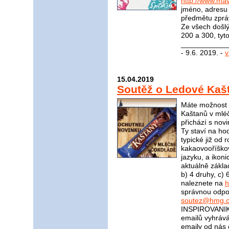
http://www.mav
jméno, adresu 
předmětu zprá
Ze všech došl
200 a 300, tyt
____________
- 9.6. 2019. -
v
15.04.2019
Soutěž o Ledové Kaš
Máte možnost v
Kaštanů v mléč
přichází s nov
Ty staví na ho
typické již od 
kakaovooříškov
jazyku, a ikoni
aktuálně zákla
b) 4 druhy, c)
naleznete na
h
správnou odpov
soutez@hmg.c
INSPIROVANIK
emailů vyhrává
emaily od nás 