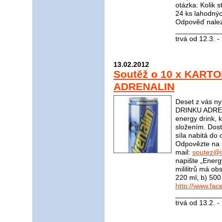
otázka: Kolik s
24 ks lahodnýc
Odpověď nale
____________
trvá od 12.3. 
13.02.2012
Soutěž o 10 x KART
ADRENALIN
Deset z vás n
DRINKU ADRENA
energy drink, 
složením. Dost
síla nabitá do 
Odpovězte na 
mail:
soutez@i
napište „Energ
mililitrů má o
220 ml, b) 500
http://www.fac
____________
trvá od 13.2. 