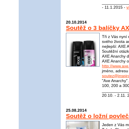
____________
- 11.1.2015 -
v
20.10.2014
Soutěž o 3 balíčky A
Tři z Vás nyní
svého života an
nejlepší: AXE 
Soutěžní otázk
AXE Anarchy de
AXE Anarchy o
http://www.axe
jméno, adresu 
soutez@inspir
"Axe Anarchy"
100, 200 a 300
____________
20.10. - 2.11.
25.08.2014
Soutěž o ložní povleč
Jeden z Vás mů