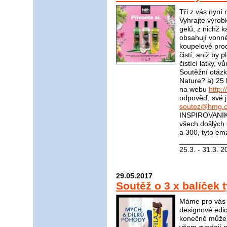
Tři z vás nyní
Vyhrajte výrob
gelů, z nichž 
obsahují vonné
koupelové prod
čistí, aniž by p
čistící látky, v
Soutěžní otázka
Nature? a) 25 l
na webu
http:
odpověď, své j
soutez@hmg.c
INSPIROVANIKR
všech došlých
a 300, tyto em
____________
25.3. - 31.3. 2
29.05.2017
Soutěž o 3 x balíček 
Máme pro vás s
designové edic
konečně můžem