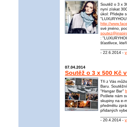
Soutěž o 3 x 
nyní získat 30
úkol: Přidejte
"LUXURYHOU
http://www.f
své jméno, pod
soutez@inspir
: "LUXURYHOU
šťastlivce, kte
____________
- 22.6.2014 -
v
07.04.2014
Soutěž o 3 x 500 Kč 
Tři z Vás můžo
Baru. Soutěžní
"Hangar Bar"
Pošlete nám sv
skupiny na e-m
předmětu zprá
přidaných vybe
____________
- 20.4.2014 -
v