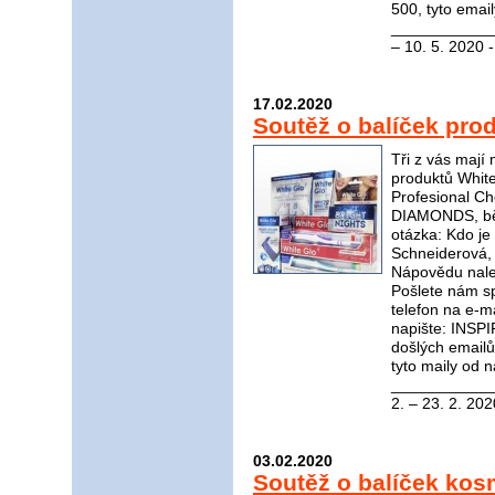
500, tyto emai
_____________
– 10. 5. 2020 
17.02.2020
Soutěž o balíček pro
Tři z vás mají
produktů White
Profesional C
DIAMONDS, bělí
otázka: Kdo je 
Schneiderová, 
Nápovědu nal
Pošlete nám s
telefon na e-m
napište: INSP
došlých email
tyto maily od n
____________
2. – 23. 2. 202
03.02.2020
Soutěž o balíček kos