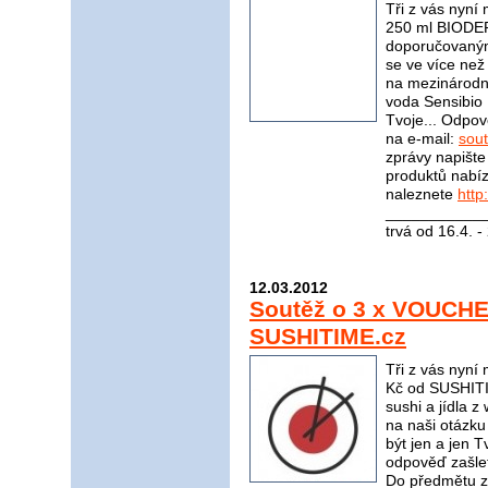
Tři z vás nyní
250 ml BIODER
doporučovaným
se ve více ne
na mezinárodní
voda Sensibio
Tvoje... Odpov
na e-mail:
sou
zprávy napište
produktů nabí
naleznete
http
____________
trvá od 16.4. 
12.03.2012
Soutěž o 3 x VOUCH
SUSHITIME.cz
Tři z vás ny
Kč od SUSHITI
sushi a jídla 
na naši otázku
být jen a jen 
odpověď zašle
Do předmětu z