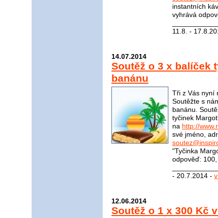
instantních ká
vyhrává odpově
____________
11.8. - 17.8.2
14.07.2014
Soutěž o 3 x balíček 
banánu
Tři z Vás nyní
Soutěžte s nám
banánu. Soutěž
tyčinek Margot
na
http://www.
své jméno, adr
soutez@inspir
"Tyčinka Marg
odpověď: 100, 
____________
- 20.7.2014 -
v
12.06.2014
Soutěž o 1 x 300 Kč