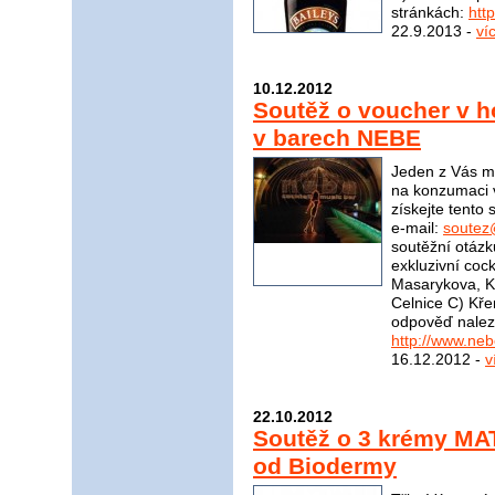
stránkách:
htt
22.9.2013 -
ví
10.12.2012
Soutěž o voucher v 
v barech NEBE
Jeden z Vás m
na konzumaci 
získejte tento
e-mail:
soutez
soutěžní otázk
exkluzivní coc
Masarykova, K
Celnice C) Kř
odpověď nalez
http://www.ne
16.12.2012 -
v
22.10.2012
Soutěž o 3 krémy M
od Biodermy