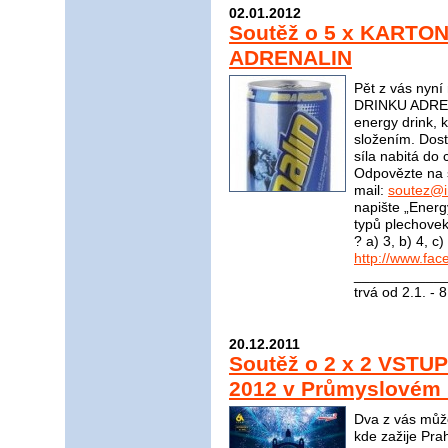
02.01.2012
Soutěž o 5 x KARTO
ADRENALIN
Pět z vás nyn
DRINKU ADRENA
energy drink, 
složením. Dost
síla nabitá do 
Odpovězte na 
mail:
soutez@i
napište „Energ
typů plechove
? a) 3, b) 4, 
http://www.fac
____________
trvá od 2.1. - 
20.12.2011
Soutěž o 2 x 2 VSTU
2012 v Průmyslovém P
Dva z vás můžo
kde zažije Pra