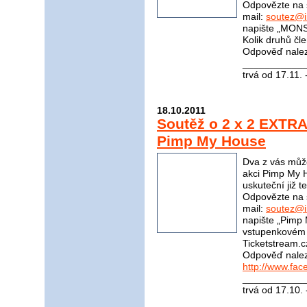
Odpovězte na 
mail:
soutez@i
napište „MONS
Kolik druhů čle
Odpověď nale
____________
trvá od 17.11.
18.10.2011
Soutěž o 2 x 2 EXTRA 
Pimp My House
Dva z vás může
akci Pimp My H
uskuteční již t
Odpovězte na 
mail:
soutez@i
napište „Pimp
vstupenkovém p
Ticketstream.cz
Odpověď nale
http://www.fa
____________
trvá od 17.10.