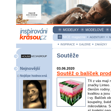
MODELKY
MODELOVÉ
NICE magazine
AGENTURY
N
INSPIRACE
GALERIE
ZAKÁZKY
Soutěže
Nejnovější
03.06.2020
Soutěž o balíček pro
Nejlépe hodnocená
Tři z vás mají
značky Linteo.
členům rodiny j
kvalitou a jso
i vy. Balíček 
koupelny, švéd
mikrovlákna. S
a) toaletní pap