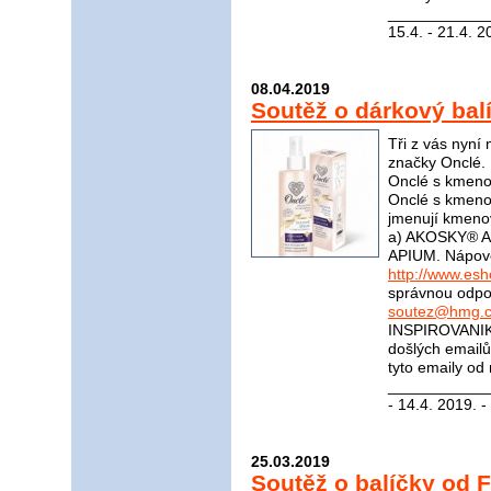
____________
15.4. - 21.4. 2
08.04.2019
Soutěž o dárkový bal
Tři z vás nyní
značky Onclé. 
Onclé s kmeno
Onclé s kmeno
jmenují kmeno
a) AKOSKY® A
APIUM. Nápov
http://www.es
správnou odpov
soutez@hmg.c
INSPIROVANIK
došlých email
tyto emaily od
____________
- 14.4. 2019. -
25.03.2019
Soutěž o balíčky od F