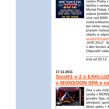
centru Prahy 
špička v sesta
Michal Poliak,
oslava proběhn
více než 6000 
zcela exkluziv
ten večer nevy
pravým rozlou
otázku a odpov
soutez@inspir
„NYE 2012". So
v den konání a
Odpověď nale
____________
trvá od 20.12.
17.11.2011
Soutěž o 2 x EXKLUZ
v MONSOON SPA v cen
Dva z vás můž
osoby v MONSO
privátní Spa, 
whirlpool, spr
láhev sektu + 