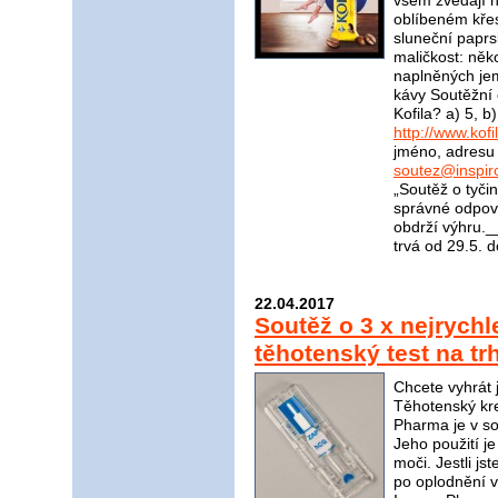
všem zvedají 
oblíbeném kře
sluneční paprs
maličkost: něk
naplněných je
kávy Soutěžní 
Kofila? a) 5, 
http://www.kofi
jméno, adresu 
soutez@inspir
„Soutěž o tyči
správné odpově
obdrží výhru
trvá od 29.5. 
22.04.2017
Soutěž o 3 x nejrychle
těhotenský test na t
Chcete vyhrát 
Těhotenský kr
Pharma je v sou
Jeho použití j
moči. Jestli jst
po oplodnění v