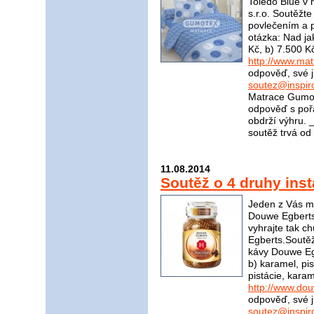
Toledo Blue v
s.r.o. Soutěžt
povlečením a p
otázka: Nad ja
Kč, b) 7.500 K
http://www.ma
odpověď, své j
soutez@inspir
Matrace Gumot
odpověď s poř
obdrží výhru
soutěž trvá od
11.08.2014
Soutěž o 4 druhy ins
Jeden z Vás mů
Douwe Egberts
vyhrajte tak 
Egberts.Soutěžn
kávy Douwe Egb
b) karamel, pis
pistácie, kara
http://www.do
odpověď, své j
soutez@inspir