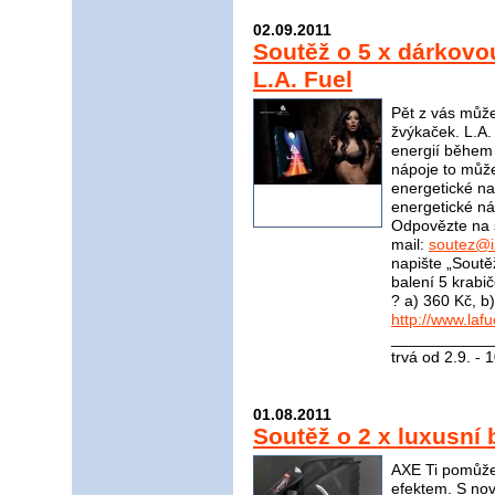
02.09.2011
Soutěž o 5 x dárkovo
L.A. Fuel
Pět z vás může
žvýkaček. L.A.
energií během 
nápoje to může
energetické nab
energetické n
Odpovězte na 
mail:
soutez@i
napište „Soutěž
balení 5 krabi
? a) 360 Kč, b
http://www.lafu
____________
trvá od 2.9. - 
01.08.2011
Soutěž o 2 x luxusní 
AXE Ti pomůže
efektem. S no