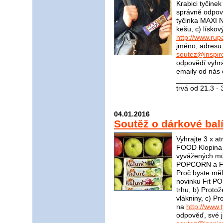
Krabici tyčinek
správně odpov
tyčinka MAXI 
kešu, c) lísko
http://www.rup
jméno, adresu 
soutez@inspir
odpovědí vyhrá
emaily od nás 
____________
trvá od 21.3 -
04.01.2016
Soutěž o dárkové balí
Vyhrajte 3 x a
FOOD Klopina 
vyvážených müs
POPCORN a Fit
Proč byste měl
novinku Fit P
trhu, b) Proto
vlákniny, c) 
na
http://www.t
odpověď, své j