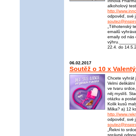
Innova Pharma n
alkoholový tes
http://www.in
odpověď, své j
soutez@inspir
„Těhotenský t
emailů vyhráva
emaily od nás 
výhru.______
22.4. do 14.5.
06.02.2017
Soutěž o 10 x Valent
Chcete vyhrát 
Velmi delikátn
ve tvaru srdce
něj myslíš. St
otázku a posla
Kolik kusů mal
Milka? a) 12 k
http://www.rek
odpověď, své j
soutez@inspir
„Řekni to srdc
správné odpově