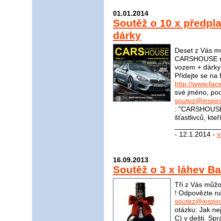
01.01.2014
Soutěž o 10 x předp
dárky
Deset z Vás mů
CARSHOUSE na 
vozem + dárky 
Přidejte se n
http://www.f
své jméno, pod
soutez@inspir
: "CARSHOUSE"
šťastlivců, kte
____________
- 12.1.2014 -
v
16.09.2013
Soutěž o 3 x láhev B
Tři z Vás můžo
! Odpovězte na
soutez@inspir
otázku: Jak ne
C) v dešti. S