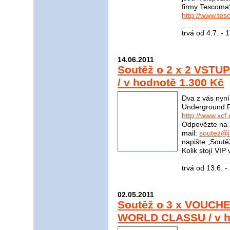
firmy Tescoma
http://www.tes
____________
trvá od 4.7. - 
14.06.2011
Soutěž o 2 x 2 VSTU
/ v hodnotě 1.300 Kč
Dva z vás nyn
Underground Fi
http://www.xcf.
Odpovězte na 
mail:
soutez@i
napište „Soutě
Kolik stojí VI
____________
trvá od 13.6. -
02.05.2011
Soutěž o 3 x VOUCHE
WORLD CLASSU / v h