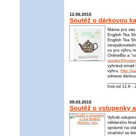
12.06.2015
Soutěž o dárkovou ka
Máme pro vás s
English Tea Sh
English Tea S
neopakovateln
co pro výhru m
OnlineBio a "v
soutez@inspir
vyhrává email 
výhru.
http://
odnese dárkovo
____________
trvá od 12.6 -
09.03.2015
Soutěž o vstupenky a 
Vyhrát vstupen
některého fina
správně na otá
vinařství se le