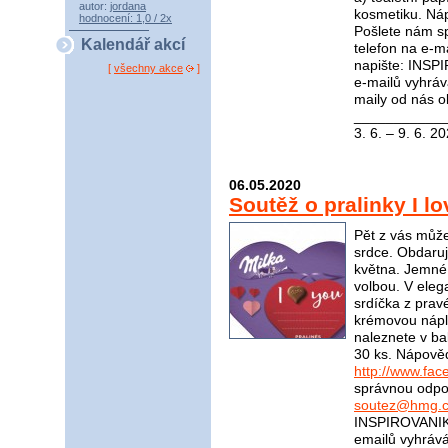
autor:
jordana
kosmetiku. Ná
hodnocení: 1,0 / 2x
Pošlete nám s
Kalendář akcí
telefon na e-m
napište: INSP
[
všechny akce
]
e-mailů vyhráv
maily od nás o
____________
3. 6. – 9. 6. 2
06.05.2020
Soutěž o pralinky I l
Pět z vás může
srdce. Obdaruj
května. Jemné 
volbou. V eleg
srdíčka z prav
krémovou nápln
naleznete v bal
30 ks. Nápově
http://www.fac
správnou odpov
soutez@hmg.c
INSPIROVANIKR
emailů vyhráv