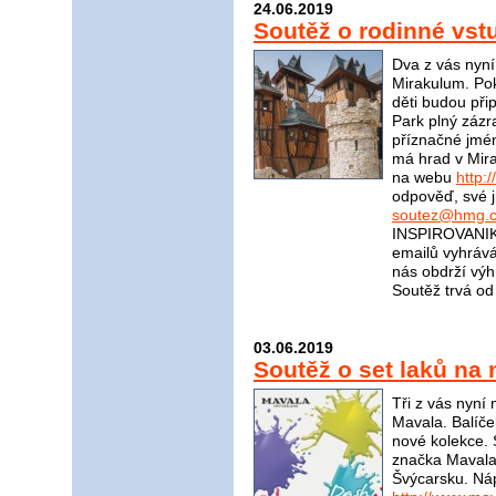
24.06.2019
Soutěž o rodinné vs
Dva z vás nyn
Mirakulum. Pok
děti budou při
Park plný zázr
příznačné jmé
má hrad v Mira
na webu
http:
odpověď, své j
soutez@hmg.c
INSPIROVANIKR
emailů vyhrává
nás obdrží v
Soutěž trvá od
03.06.2019
Soutěž o set laků na
Tři z vás nyní
Mavala. Balíče
nové kolekce. 
značka Mavala?
Švýcarsku. Ná