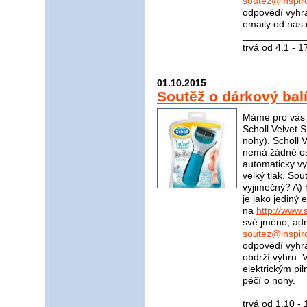
soutez@inspir
odpovědí vyhrá
emaily od nás 
____________
trvá od 4.1 - 
01.10.2015
Soutěž o dárkový bal
Máme pro vás s
Scholl Velvet S
nohy). Scholl 
nemá žádné ost
automaticky vyp
velký tlak. Sou
vyjimečný? A) 
je jako jediný
na
http://www.s
své jméno, adr
soutez@inspir
odpovědí vyhrá
obdrží výhru. 
elektrickým pi
péčí o nohy.
____________
trvá od 1.10 -