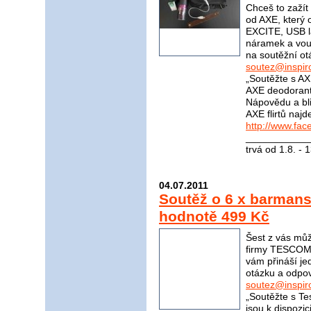
Chceš to zažít 
od AXE, který 
EXCITE, USB l
náramek a vou
na soutěžní ot
soutez@inspir
„Soutěžte s AX
AXE deodorant
Nápovědu a bli
AXE flirtů naj
http://www.fa
____________
trvá od 1.8. - 
04.07.2011
Soutěž o 6 x barma
hodnotě 499 Kč
Šest z vás mů
firmy TESCOMA
vám přináší j
otázku a odpov
soutez@inspir
„Soutěžte s Te
jsou k dispozi