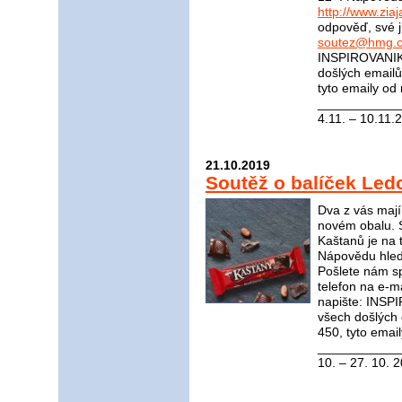
http://www.ziaj
odpověď, své j
soutez@hmg.c
INSPIROVANIKR
došlých email
tyto emaily od
____________
4.11. – 10.11.
21.10.2019
Soutěž o balíček Le
Dva z vás mají
novém obalu. 
Kaštanů je na t
Nápovědu hle
Pošlete nám s
telefon na e-m
napište: INS
všech došlých
450, tyto emai
____________
10. – 27. 10. 