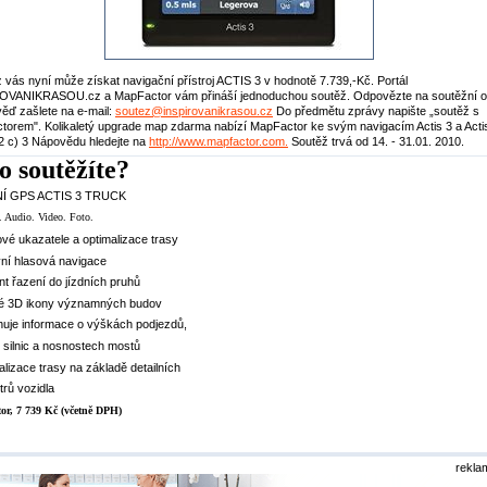
 vás nyní může získat navigační přístroj ACTIS 3 v hodnotě 7.739,-Kč. Portál
OVANIKRASOU.cz a MapFactor vám přináší jednoduchou soutěž. Odpovězte na soutěžní o
ěď zašlete na e-mail:
soutez@inspirovanikrasou.cz
Do předmětu zprávy napište „soutěž s
orem". Kolikaletý upgrade map zdarma nabízí MapFactor ke svým navigacím Actis 3 a Acti
 2 c) 3 Nápovědu hledejte na
http://www.mapfactor.com.
Soutěž trvá od 14. - 31.01. 2010.
o soutěžíte?
Í GPS ACTIS 3 TRUCK
. Audio. Video. Foto.
vé ukazatele a optimalizace trasy
tivní hlasová navigace
ent řazení do jízdních pruhů
né 3D ikony významných budov
uje informace o výškách podjezdů,
 silnic a nosnostech mostů
alizace trasy na základě detailních
rů vozidla
or, 7 739 Kč (včetně DPH)
rekla