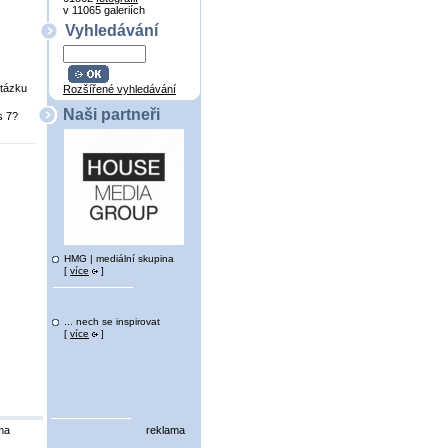
v 11065 galeriích
Vyhledávání
tázku
Rozšířené vyhledávání
Naši partneři
s 7?
HMG | mediální skupina
[
více
]
... nech se inspirovat
[
více
]
ma
reklama