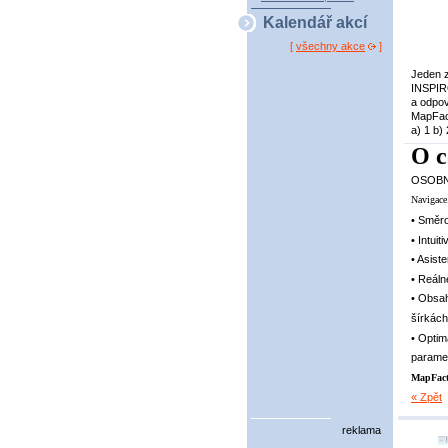
Kalendář akcí
[
všechny akce
]
Jeden z
INSPIR
a odpov
MapFact
a) 1 b)
O c
OSOBN
Navigace
• Směro
• Intui
• Asist
• Reál
• Obsah
šírkách
• Optim
paramet
MapFact
« Zpět
reklama