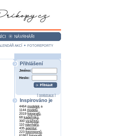
ÍCI
NÁVRHÁŘI
ALENDÁŘ AKCÍ
FOTOREPORTY
Přihlášení
Jméno:
Heslo:
[
registrace
]
Inspirováno je
4464
modelek
a
1144
modelů
,
2019
fotografů
,
68
kadeřníků
,
300
vizážistů
,
110
návrhářů
,
435
agentur
,
223
fotoreportů
,
61862
fotografií