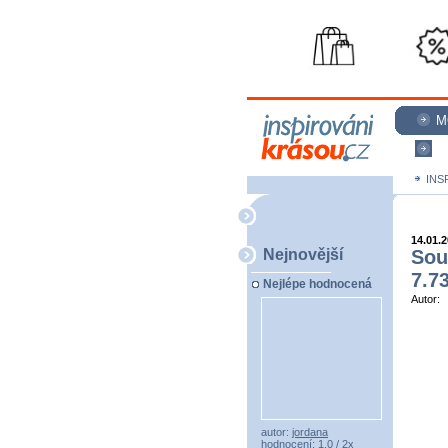
M
N
INS
14.01.
Nejnovější
Sou
7.7
Nejlépe hodnocená
Autor:
autor:
jordana
hodnocení: 1,0 / 2x