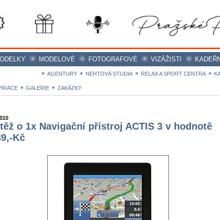
ODELKY
MODELOVÉ
FOTOGRAFOVÉ
VIZÁŽISTI
KADEŘN
ICE magazine
AGENTURY
NEHTOVÁ STUDIA
RELAX A SPORT CENTRA
K
PIRACE
GALERIE
ZAKÁZKY
2010
těž o 1x Navigační přístroj ACTIS 3 v hodnotě
39,-Kč