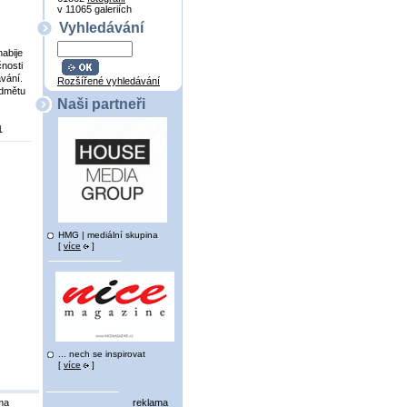
v 11065 galeriích
Vyhledávání
abije
nosti
ávání.
Rozšířené vyhledávání
edmětu
Naši partneři
1
HMG | mediální skupina
[
více
]
... nech se inspirovat
[
více
]
ma
reklama