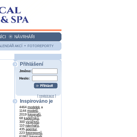
ÍCI
NÁVRHÁŘI
ALENDÁŘ AKCÍ
FOTOREPORTY
Přihlášení
Jméno:
Heslo:
[
registrace
]
Inspirováno je
4464
modelek
a
1144
modelů
,
2019
fotografů
,
68
kadeřníků
,
300
vizážistů
,
110
návrhářů
,
435
agentur
,
223
fotoreportů
,
61862
fotografií