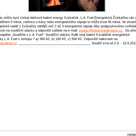
ás může nyní získat dárkové balení energy žvýkaček. L.A. Fuel Energetická Žvýkačka vás n
 během 5 minut, zatímco u kávy nebo energetického nápoje to může trvat 45 minut. Ve skuteč
getické nabití 1 žvýkačky silnější než 2 až 3 energetické nápoje díky podjazykovému vstřeb
te na soutěžní otázku a odpověď zašlete na e-mail:
soutez@inspirovanikrasou.cz
. Do př
napište „Soutěžte s L.A. Fuel". Soutěžní otázka: Kolik stojí balení 5 krabiček energetické
y L.A. Fuel v eshopu ? a) 360 Kč, b) 160 Kč, c) 560 Kč. Odpověď naleznete na
www.lafuel.cz
________________________________________ Soutěž trvá od 2.9. - 10.9.201
rekla