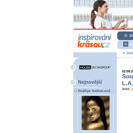
M
N
INS
02.09.
Sou
Nejnovější
L.A
Autor:
Nejlépe hodnocená