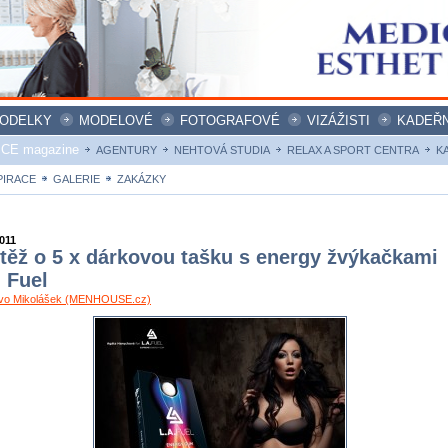
ODELKY
MODELOVÉ
FOTOGRAFOVÉ
VIZÁŽISTI
KADEŘN
ICE magazine
AGENTURY
NEHTOVÁ STUDIA
RELAX A SPORT CENTRA
K
PIRACE
GALERIE
ZAKÁZKY
2011
těž o 5 x dárkovou tašku s energy žvýkačkami
. Fuel
Ivo Mikolášek (MENHOUSE.cz)