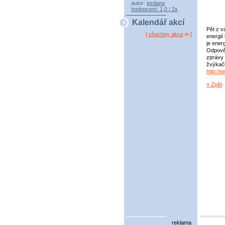
autor:
jordana
hodnocení: 1,0 / 2x
Kalendář akcí
Pět z v
[
všechny akce
]
energií
je ener
Odpověz
zprávy 
žvýkačk
http://
« Zpět
reklama