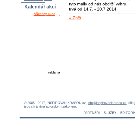
autor:
jordana
tyto maily od nás obdrží výhru.
hodnocení: 1,0 / 2x
trvá od 14.7. - 20.7.2014
Kalendář akcí
« Zpět
[
všechny akce
]
reklama
© 2005 - 2017, INSPIROVANIKRASOU.cz,
info@inspirovanikrasou.cz
, díla
jsou chráněna autorským zákonem.
PARTNEŘI
SLUŽBY
EDITORI