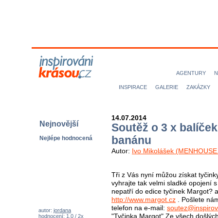
MODELKY
MODELOVÉ
NICE magazine
AGENTURY
N
INSPIRACE
GALERIE
ZAKÁZKY
14.07.2014
Soutěž o 3 x balíček
Nejnovější
banánu
Nejlépe hodnocená
Autor:
Ivo Mikolášek (MENHOUSE.
Tři z Vás nyní můžou získat tyčin
vyhrajte tak velmi sladké opojení 
nepatří do edice tyčinek Margot? 
http://www.margot.cz
. Pošlete ná
telefon na e-mail:
soutez@inspirov
"Tyčinka Margot" Ze všech došlýc