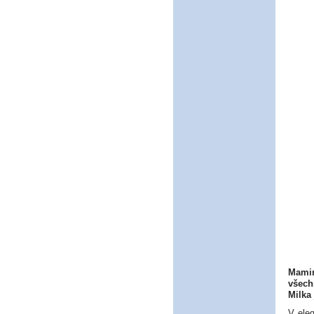
Mamin
všech
Milka
V ele