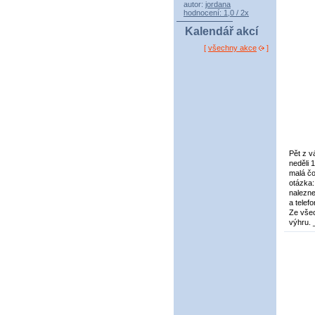
autor:
jordana
hodnocení: 1,0 / 2x
Kalendář akcí
[
všechny akce
]
Pět z v
neděli 
malá čo
otázka:
nalezn
a telef
Ze všec
výhru. 