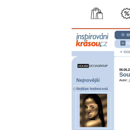
M
N
INS
06.05.
Sou
Nejnovější
Autor:
Nejlépe hodnocená