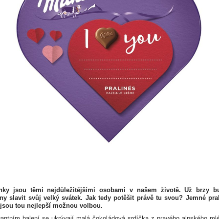
ky jsou těmi nejdůležitějšími osobami v našem životě. Už brzy b
ny slavit svůj velký svátek. Jak tedy potěšit právě tu svou? Jemné pra
 jsou tou nejlepší možnou volbou.
gantním balení se ukrývají malá čokoládová srdíčka z pravého alpského ml