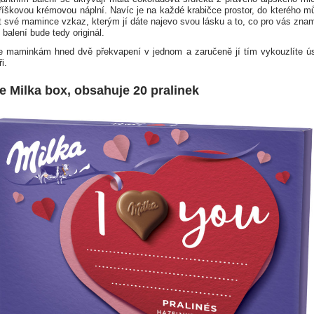
říškovou krémovou náplní. Navíc je na každé krabičce prostor, do kterého m
 své mamince vzkaz, kterým jí dáte najevo svou lásku a to, co pro vás zna
balení bude tedy originál.
te maminkám hned dvě překvapení v jednom a zaručeně jí tím vykouzlíte 
i.
ve Milka box, obsahuje 20 pralinek