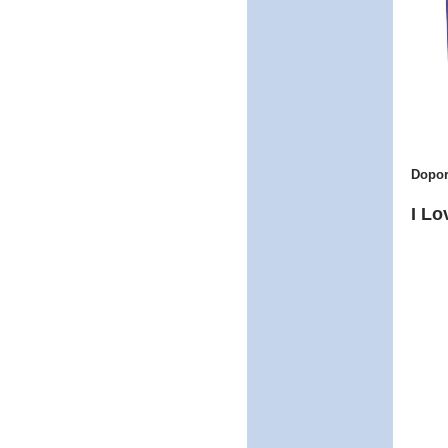
Dopor
I Lo