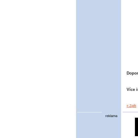
Dopor
Více 
« Zpět
reklama