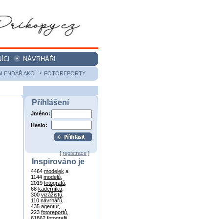
ÍCI
NÁVRHÁŘI
ALENDÁŘ AKCÍ
FOTOREPORTY
Přihlášení
Jméno:
Heslo:
[
registrace
]
Inspirováno je
4464
modelek
a
1144
modelů
,
2019
fotografů
,
68
kadeřníků
,
300
vizážistů
,
110
návrhářů
,
435
agentur
,
223
fotoreportů
,
61862
fotografií