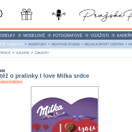
ODELKY
MODELOVÉ
FOTOGRAFOVÉ
VIZÁŽISTI
KADEŘN
ICE magazine
AGENTURY
NEHTOVÁ STUDIA
RELAX A SPORT CENTRA
K
PIRACE
GALERIE
ZAKÁZKY
2020
těž o pralinky I love Milka srdce
Jolana Holáňová