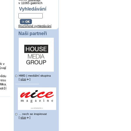
v 11065 galeriích
Vyhledávání
Rozšířené vyhledávání
Naši partneři
ek v
ývají
HMG | mediální skupina
ovědu
[
více
]
resu
ilka.
bdrží
... nech se inspirovat
[
více
]