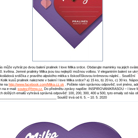
ás může vyhrát po dvou balení pralinek I love Milka srdce. Obdarujte maminky na jejich svát
10. května. Jemné pralinky Milka jsou tou nejlepší možnou volbou. V elegantním balení se ukr
koládová srdíčka z pravého alpského mléka s lískooříškovou krémovou náplní... Soutěžní
 Kolik kusů pralinek naleznete v balení I love Milka srdce? a) 15 ks, b) 20 ks, c) 30 ks. Náp
ete na
http://www.facebook.com/Milka.cz.sk
. Pošlete nám správnou odpověď, své jméno, ad
on na e-mail:
soutez@hmg.cz.
Do předmětu zprávy napište: INSPIROVANIKRASOU – I love M
h došlých emailů vyhrává správná odpověď: 100, 200, 300, 400 a 500, tyto emaily od nás o
_______________________________ Soutěž trvá od 6. 5. – 10. 5. 2020