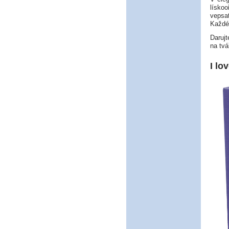
lískoo
vepsat
Každé 
Daruj
na tvář
I lo