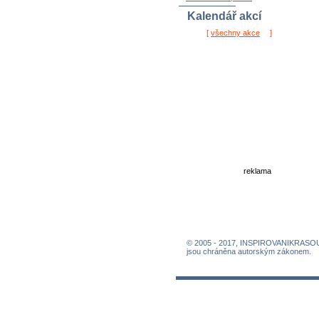
Kalendář akcí
[
všechny akce
]
reklama
© 2005 - 2017, INSPIROVANIKRASO
jsou chráněna autorským zákonem.