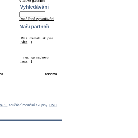
v 11065 galeriích
Vyhledávání
Rozšířené vyhledávání
Naši partneři
HMG | mediální skupina
[
více
]
... nech se inspirovat
[
více
]
ma
reklama
PACT
, součástí mediální skupiny:
HMG