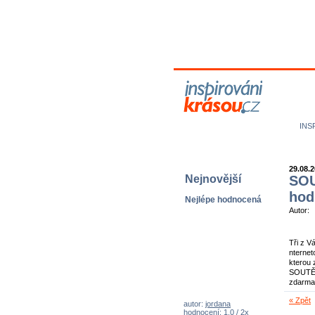
M
N
INS
29.08.
Nejnovější
SOU
hod
Nejlépe hodnocená
Autor:
Tři z V
nternet
kterou 
SOUTĚŽ
zdarma
« Zpět
autor:
jordana
hodnocení: 1,0 / 2x