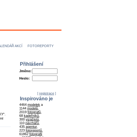
ÍCI
NÁVRHÁŘI
ALENDÁŘ AKCÍ
FOTOREPORTY
Přihlášení
Jméno:
Heslo:
[
registrace
]
Inspirováno je
4464
modelek
a
1144
modelů
,
2019
fotografů
,
KY“.
68
kadeřníků
,
ml
300
vizážistů
,
110
návrhářů
,
435
agentur
,
223
fotoreportů
,
61862
fotografií