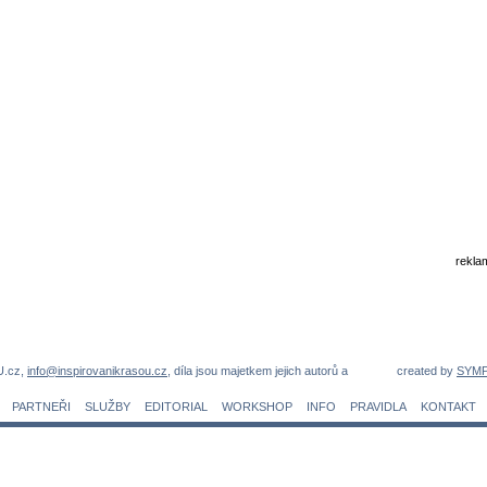
rekla
U.cz,
info@inspirovanikrasou.cz
, díla jsou majetkem jejich autorů a
created by
SYM
PARTNEŘI
SLUŽBY
EDITORIAL
WORKSHOP
INFO
PRAVIDLA
KONTAKT