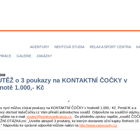
ODELKY
MODELOVÉ
FOTOGRAFOVÉ
VIZÁŽISTI
KADEŘN
ICE magazine
AGENTURY
NEHTOVÁ STUDIA
RELAX A SPORT CENTRA
K
PIRACE
GALERIE
ZAKÁZKY
2008
TĚŽ o 3 poukazy na KONTAKTNÍ ČOČKY v
notě 1.000,- Kč
ás nyní můžou získat poukazy na KONTAKTNÍ ČOČKY v hodnotě 1.000,- Kč. Portál IK a a
ový obchod VašeČočky.cz Vám přináší jednoduchou soutěž. Odpovězte na soutěžní otázku,
zašlete na e-mail:
soutez@inspirovanikrasou.cz
. Do předmětu zprávy napište „soutěž ČOČ
NÍ OTÁZKA zní: „Uveďte alespoň 3 produkty, ke kterým dostanete oční kapky Refresh 15 
.“ Nápovědu ke správné odpovědi můžete nalézt na
http://www.vasecocky.cz
.