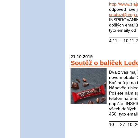
http://www.ziaj
odpověď, své j
soutez@hmg.c
INSPIROVANIKR
došlých email
tyto emaily od
____________
4.11. – 10.11.
21.10.2019
Soutěž o balíček Le
Dva z vás mají
novém obalu. 
Kaštanů je na t
Nápovědu hle
Pošlete nám s
telefon na e-m
napište: INS
všech došlých
450, tyto emai
____________
10. – 27. 10. 