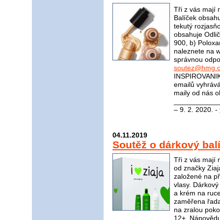
Tři z vás mají
Balíček obsahu
tekutý rozjasň
obsahuje Odli
900, b) Polox
naleznete na
správnou odpov
soutez@hmg.c
INSPIROVANIK
emailů vyhrává
maily od nás o
_____________
– 9. 2. 2020. -
04.11.2019
Soutěž o dárkový bal
Tři z vás mají
od značky Ziaj
založené na pří
vlasy. Dárkový
a krém na ruce
zaměřena řada
na zralou pok
12+. Nápovědu