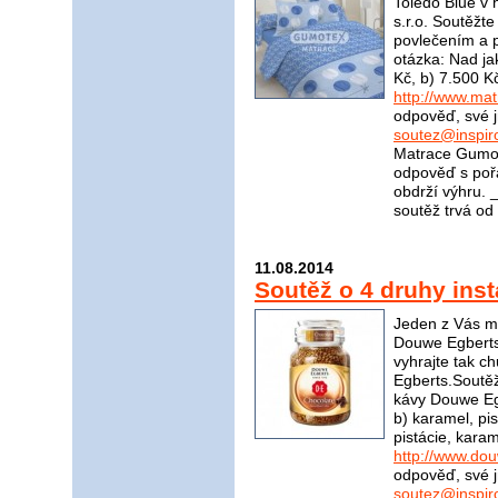
Toledo Blue v
s.r.o. Soutěžt
povlečením a p
otázka: Nad ja
Kč, b) 7.500 K
http://www.ma
odpověď, své j
soutez@inspir
Matrace Gumot
odpověď s poř
obdrží výhru
soutěž trvá od
11.08.2014
Soutěž o 4 druhy ins
Jeden z Vás mů
Douwe Egberts
vyhrajte tak 
Egberts.Soutěžn
kávy Douwe Egb
b) karamel, pis
pistácie, kara
http://www.do
odpověď, své j
soutez@inspir