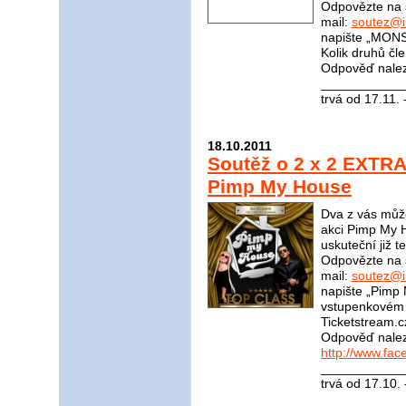
Odpovězte na 
mail:
soutez@i
napište „MONS
Kolik druhů čle
Odpověď nale
____________
trvá od 17.11.
18.10.2011
Soutěž o 2 x 2 EXTRA 
Pimp My House
Dva z vás může
akci Pimp My H
uskuteční již t
Odpovězte na 
mail:
soutez@i
napište „Pimp
vstupenkovém p
Ticketstream.cz
Odpověď nale
http://www.fa
____________
trvá od 17.10.