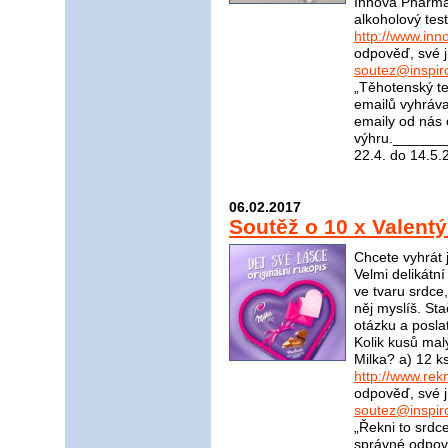
Innova Pharma n
alkoholový tes
http://www.in
odpověď, své j
soutez@inspir
„Těhotenský t
emailů vyhráva
emaily od nás 
výhru.______
22.4. do 14.5.
06.02.2017
Soutěž o 10 x Valent
Chcete vyhrát 
Velmi delikátn
ve tvaru srdce
něj myslíš. St
otázku a posla
Kolik kusů mal
Milka? a) 12 k
http://www.rek
odpověď, své j
soutez@inspir
„Řekni to srdc
správné odpově