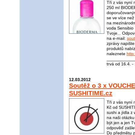
Tři z vás nyní
250 ml BIODER
doporučovaným
se ve více ne
na mezinárodní
voda Sensibio
Tvoje... Odpov
na e-mail:
sou
zprávy napište
produktů nabí
naleznete
http
____________
trvá od 16.4. 
12.03.2012
Soutěž o 3 x VOUCH
SUSHITIME.cz
Tři z vás ny
Kč od SUSHITI
sushi a jídla 
na naši otázku
být jen a jen 
odpověď zašle
Do předmětu z