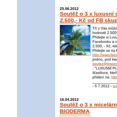
25.06.2012
Soutěž o 3 x luxusní
2.500,- Kč od FB skup
Tři z Vás můžo
hodnotě 2.500,
Přidejte si Lu
Facebooku a vy
2.500, - Kč, kt
Přidejte se na
http://www.fac
jméno, pod kter
soutez@inspir
: "LUXUSNÍ PL
šťastlivce, kte
přidání na:
htt
____________
- 5.7.2012 -
ví
16.04.2012
Soutěž o 3 x micelár
BIODERMA