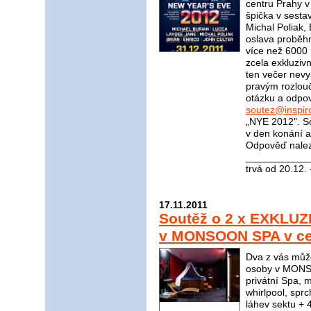
centru Prahy 
špička v sesta
Michal Poliak,
oslava proběhn
více než 6000 
zcela exkluziv
ten večer nevy
pravým rozlou
otázku a odpov
soutez@inspir
„NYE 2012". So
v den konání a
Odpověď nale
____________
trvá od 20.12.
17.11.2011
Soutěž o 2 x EXKLUZ
v MONSOON SPA v cen
Dva z vás můž
osoby v MONSO
privátní Spa, 
whirlpool, spr
láhev sektu + 