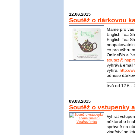
12.06.2015
Soutěž o dárkovou ka
Máme pro vás s
English Tea Sh
English Tea S
neopakovateln
co pro výhru m
OnlineBio a "v
soutez@inspir
vyhrává email 
výhru.
http://
odnese dárkovo
____________
trvá od 12.6 -
09.03.2015
Soutěž o vstupenky a 
Vyhrát vstupen
některého fina
správně na otá
vinařství se le