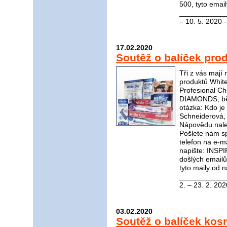
500, tyto emai
_____________
– 10. 5. 2020 
17.02.2020
Soutěž o balíček pro
Tři z vás mají
produktů White
Profesional C
DIAMONDS, bělí
otázka: Kdo je 
Schneiderová, 
Nápovědu nal
Pošlete nám s
telefon na e-m
napište: INSP
došlých email
tyto maily od n
____________
2. – 23. 2. 202
03.02.2020
Soutěž o balíček kos