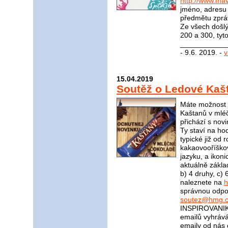
http://www.mav
jméno, adresu 
předmětu zprá
Ze všech došl
200 a 300, tyt
____________
- 9.6. 2019. -
v
15.04.2019
Soutěž o Ledové Kaš
Máte možnost v
Kaštanů v mléč
přichází s nov
Ty staví na ho
typické již od 
kakaovooříškov
jazyku, a ikoni
aktuálně zákla
b) 4 druhy, c)
naleznete na
h
správnou odpov
soutez@hmg.c
INSPIROVANIK
emailů vyhrává
emaily od nás 