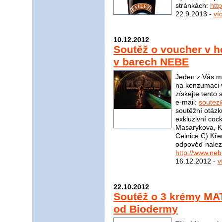
stránkách:
htt
22.9.2013 -
ví
10.12.2012
Soutěž o voucher v 
v barech NEBE
Jeden z Vás m
na konzumaci 
získejte tento
e-mail:
soutez
soutěžní otázk
exkluzivní coc
Masarykova, K
Celnice C) Kř
odpověď nalez
http://www.ne
16.12.2012 -
v
22.10.2012
Soutěž o 3 krémy M
od Biodermy