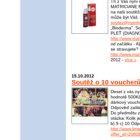
Tři z Vás nyní
MATRICIANE M
na naši soutěž
může být Váš..
soutez@menho
„Bioderma". S
PLEŤ (DIAGNO
http://www.mat
od začátku - A)
se stravujete?
http://www.mat
2012 -
více »
15.10.2012
Soutěž o 10 voucher
Deset z vás ny
hodnotě 500Kč
dárkový vouch
Odpověď zašle
Do předmětu zp
otázka: Kolik 
b) 9 c) 10 Odp
http://www.li
offer_id=2080