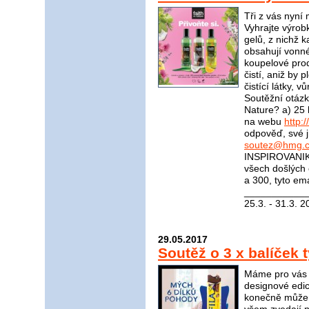
Tři z vás nyní
Vyhrajte výrob
gelů, z nichž 
obsahují vonné
koupelové prod
čistí, aniž by p
čistící látky, v
Soutěžní otázka
Nature? a) 25 l
na webu
http:
odpověď, své j
soutez@hmg.c
INSPIROVANIKR
všech došlých
a 300, tyto em
____________
25.3. - 31.3. 2
29.05.2017
Soutěž o 3 x balíček 
Máme pro vás s
designové edic
konečně můžem