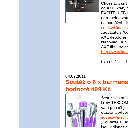
Chceš to zažít 
od AXE, který 
EXCITE, USB l
náramek a vou
na soutěžní ot
soutez@inspir
„Soutěžte s AX
AXE deodorant
Nápovědu a bli
AXE flirtů naj
http://www.fa
____________
trvá od 1.8. - 
04.07.2011
Soutěž o 6 x barma
hodnotě 499 Kč
Šest z vás mů
firmy TESCOMA
vám přináší j
otázku a odpov
soutez@inspir
„Soutěžte s Te
jsou k dispozi