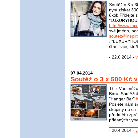
Soutěž o 3 x 
nyní získat 30
úkol: Přidejte
"LUXURYHOU
http://www.f
své jméno, pod
soutez@inspir
: "LUXURYHOU
šťastlivce, kte
____________
- 22.6.2014 -
v
07.04.2014
Soutěž o 3 x 500 Kč 
Tři z Vás můžo
Baru. Soutěžní
"Hangar Bar"
Pošlete nám sv
skupiny na e-m
předmětu zprá
přidaných vybe
____________
- 20.4.2014 -
v