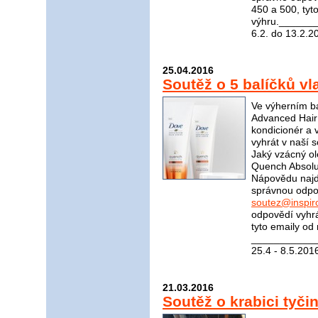
450 a 500, tyt
výhru.______
6.2. do 13.2.2
25.04.2016
Soutěž o 5 balíčků v
Ve výherním ba
Advanced Hair
kondicionér a 
vyhrát v naší 
Jaký vzácný ol
Quench Absolut
Nápovědu naj
správnou odpov
soutez@inspir
odpovědí vyhrá
tyto emaily od
____________
25.4 - 8.5.201
21.03.2016
Soutěž o krabici tyč