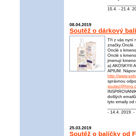
____________
15.4. - 21.4. 2
08.04.2019
Soutěž o dárkový bal
Tři z vás nyní
značky Onclé. 
Onclé s kmeno
Onclé s kmeno
jmenují kmeno
a) AKOSKY® A
APIUM. Nápov
http://www.es
správnou odpov
soutez@hmg.c
INSPIROVANIK
došlých email
tyto emaily od
____________
- 14.4. 2019. -
25.03.2019
Soutěž o balíčky od F