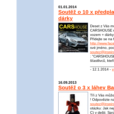
01.01.2014
Soutěž o 10 x předp
dárky
Deset z Vás mů
CARSHOUSE na 
vozem + dárky 
Přidejte se n
http://www.f
své jméno, pod
soutez@inspir
: "CARSHOUSE"
šťastlivců, kte
____________
- 12.1.2014 -
v
16.09.2013
Soutěž o 3 x láhev B
Tři z Vás můžo
! Odpovězte na
soutez@inspir
otázku: Jak ne
C) v dešti. S