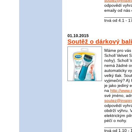
soutez@inspir
odpovědí vyhrá
emaily od nás 
____________
trvá od 4.1 - 
01.10.2015
Soutěž o dárkový bal
Máme pro vás s
Scholl Velvet S
nohy). Scholl 
nemá žádné ost
automaticky vyp
velký tlak. Sou
vyjimečný? A) 
je jako jediný
na
http://www.s
své jméno, adr
soutez@inspir
odpovědí vyhrá
obdrží výhru. 
elektrickým pi
péčí o nohy.
____________
trvá od 1.10 -