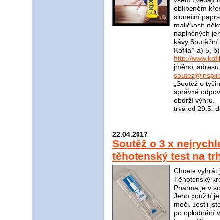
všem zvedají 
oblíbeném kře
sluneční paprs
maličkost: něk
naplněných je
kávy Soutěžní 
Kofila? a) 5, 
http://www.kofi
jméno, adresu 
soutez@inspir
„Soutěž o tyči
správné odpově
obdrží výhru
trvá od 29.5. 
22.04.2017
Soutěž o 3 x nejrychle
těhotenský test na t
Chcete vyhrát 
Těhotenský kr
Pharma je v sou
Jeho použití j
moči. Jestli jst
po oplodnění v