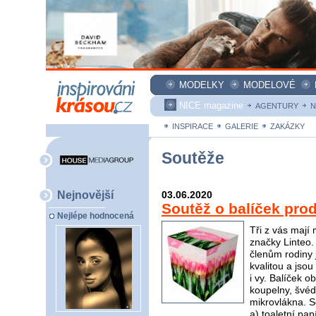
MODELKY
MODELOVÉ
NICE magazine
AGENTURY
N
INSPIRACE
GALERIE
ZAKÁZKY
Soutěže
Nejnovější
03.06.2020
Soutěž o balíček pro
Nejlépe hodnocená
Tři z vás mají
značky Linteo.
členům rodiny j
kvalitou a jso
i vy. Balíček 
koupelny, švéd
mikrovlákna. S
a) toaletní pap