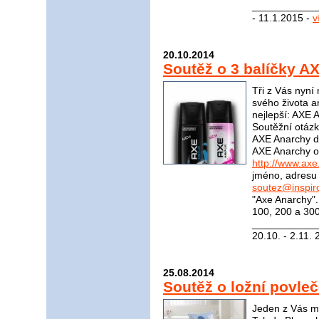
____________
- 11.1.2015 -
v
20.10.2014
Soutěž o 3 balíčky A
Tři z Vás nyní
svého života an
nejlepší: AXE 
Soutěžní otázk
AXE Anarchy de
AXE Anarchy o
http://www.axe
jméno, adresu 
soutez@inspir
"Axe Anarchy"
100, 200 a 300
____________
20.10. - 2.11.
25.08.2014
Soutěž o ložní povleč
Jeden z Vás mů