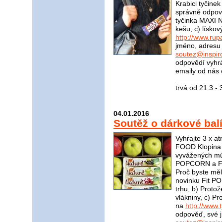
Krabici tyčinek
správně odpov
tyčinka MAXI 
kešu, c) lísko
http://www.rup
jméno, adresu 
soutez@inspir
odpovědí vyhrá
emaily od nás 
____________
trvá od 21.3 -
04.01.2016
Soutěž o dárkové balí
Vyhrajte 3 x a
FOOD Klopina 
vyvážených müs
POPCORN a Fit
Proč byste měl
novinku Fit P
trhu, b) Proto
vlákniny, c) 
na
http://www.t
odpověď, své j