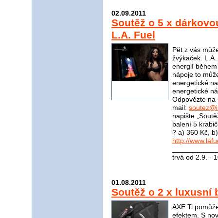
02.09.2011
Soutěž o 5 x dárkovo
L.A. Fuel
Pět z vás může
žvýkaček. L.A.
energií během 
nápoje to může
energetické nab
energetické n
Odpovězte na 
mail:
soutez@i
napište „Soutěž
balení 5 krabi
? a) 360 Kč, b
http://www.lafu
____________
trvá od 2.9. - 
01.08.2011
Soutěž o 2 x luxusní 
AXE Ti pomůže
efektem. S no