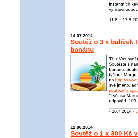
instantních ká
vyhrává odpově
____________
11.8. - 17.8.2
14.07.2014
Soutěž o 3 x balíček 
banánu
Tři z Vás nyní
Soutěžte s nám
banánu. Soutěž
tyčinek Margot
na
http://www.
své jméno, adr
soutez@inspir
"Tyčinka Marg
odpověď: 100, 
____________
- 20.7.2014 -
v
12.06.2014
Soutěž o 1 x 300 Kč