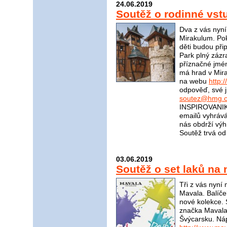
24.06.2019
Soutěž o rodinné vs
Dva z vás nyn
Mirakulum. Pok
děti budou při
Park plný zázr
příznačné jmé
má hrad v Mira
na webu
http:
odpověď, své j
soutez@hmg.c
INSPIROVANIKR
emailů vyhrává
nás obdrží v
Soutěž trvá od
03.06.2019
Soutěž o set laků na
Tři z vás nyní
Mavala. Balíče
nové kolekce. 
značka Mavala?
Švýcarsku. Ná