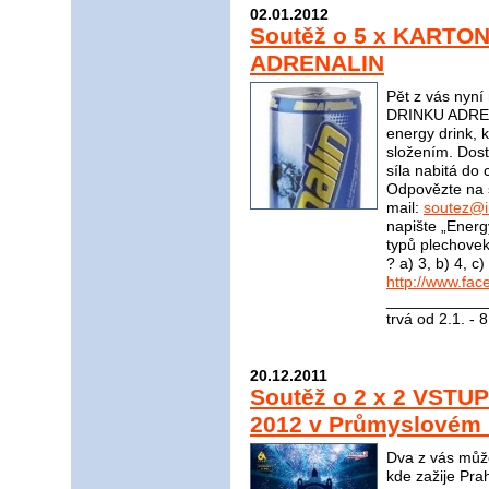
02.01.2012
Soutěž o 5 x KARTO
ADRENALIN
Pět z vás nyn
DRINKU ADRENA
energy drink, 
složením. Dost
síla nabitá do 
Odpovězte na 
mail:
soutez@i
napište „Energ
typů plechove
? a) 3, b) 4, 
http://www.fac
____________
trvá od 2.1. - 
20.12.2011
Soutěž o 2 x 2 VSTU
2012 v Průmyslovém P
Dva z vás můžo
kde zažije Pra