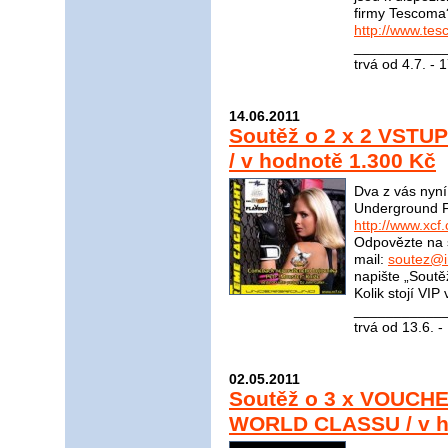
firmy Tescoma
http://www.tes
____________
trvá od 4.7. - 
14.06.2011
Soutěž o 2 x 2 VSTU
/ v hodnotě 1.300 Kč
Dva z vás nyn
Underground Fi
http://www.xcf.
Odpovězte na 
mail:
soutez@i
napište „Soutě
Kolik stojí VI
____________
trvá od 13.6. -
02.05.2011
Soutěž o 3 x VOUCHE
WORLD CLASSU / v h