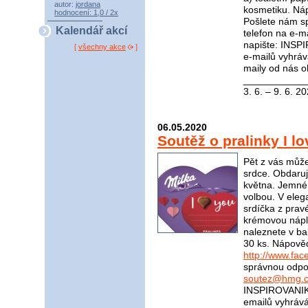
autor:
jordana
kosmetiku. Ná
hodnocení: 1,0 / 2x
Pošlete nám s
Kalendář akcí
telefon na e-m
napište: INSP
[
všechny akce
]
e-mailů vyhráv
maily od nás o
____________
3. 6. – 9. 6. 2
06.05.2020
Soutěž o pralinky I l
Pět z vás může
srdce. Obdaruj
května. Jemné 
volbou. V eleg
srdíčka z prav
krémovou nápln
naleznete v bal
30 ks. Nápově
http://www.fac
správnou odpov
soutez@hmg.c
INSPIROVANIKR
emailů vyhráv