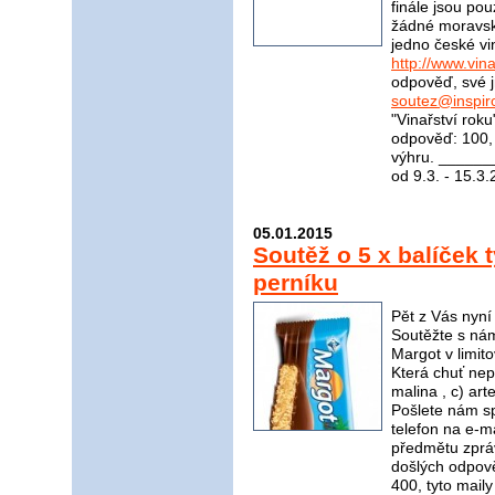
finále jsou pou
žádné moravské
jedno české vi
http://www.vina
odpověď, své j
soutez@inspir
"Vinařství rok
odpověď: 100, 
výhru. _____
od 9.3. - 15.3
05.01.2015
Soutěž o 5 x balíček 
perníku
Pět z Vás nyní
Soutěžte s nám
Margot v limito
Která chuť nep
malina , c) a
Pošlete nám s
telefon na e-m
předmětu zpráv
došlých odpov
400, tyto mail