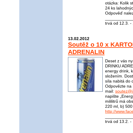
otázka: Kolik s
24 ks lahodnýc
Odpověď nale
____________
trvá od 12.3. 
13.02.2012
Soutěž o 10 x KART
ADRENALIN
Deset z vás n
DRINKU ADRENA
energy drink, 
složením. Dost
síla nabitá do 
Odpovězte na 
mail:
soutez@i
napište „Energ
mililitrů má o
220 ml, b) 500
http://www.fac
____________
trvá od 13.2. 