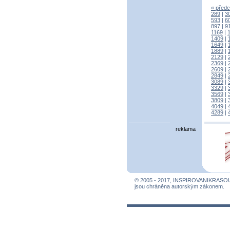
« předc
289
|
3
593
|
6
897
|
9
1169
|
1409
|
1649
|
1889
|
2129
|
2369
|
2609
|
2849
|
3089
|
3329
|
3569
|
3809
|
4049
|
4289
|
reklama
© 2005 - 2017, INSPIROVANIKRASO
jsou chráněna autorským zákonem.