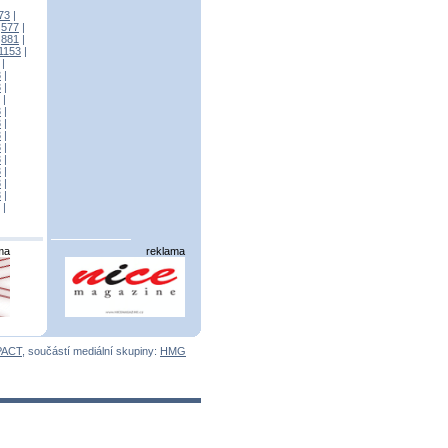
73
|
|
577
|
|
881
|
1153
|
|
3
|
3
|
|
3
|
3
|
3
|
3
|
3
|
3
|
3
|
3
|
|
ma
reklama
PACT
, součástí mediální skupiny:
HMG