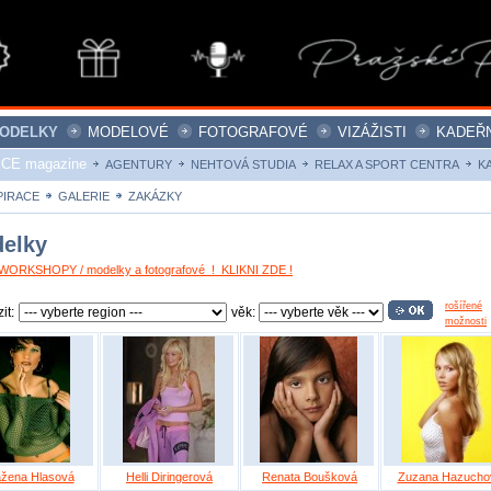
ODELKY
MODELOVÉ
FOTOGRAFOVÉ
VIZÁŽISTI
KADEŘN
ICE magazine
AGENTURY
NEHTOVÁ STUDIA
RELAX A SPORT CENTRA
K
PIRACE
GALERIE
ZAKÁZKY
elky
ORKSHOPY / modelky a fotografové ! KLIKNI ZDE !
rošířené
it:
věk:
možnosti
ažena Hlasová
Helli Diringerová
Renata Boušková
Zuzana Hazucho