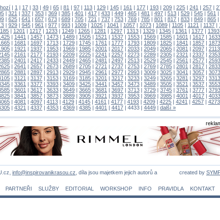
hozí
|
1
|
17
|
33
|
49
|
65
|
81
|
97
|
113
|
129
|
145
|
161
|
177
|
193
|
209
|
225
|
241
|
257
|
2
05
|
321
|
337
|
353
|
369
|
385
|
401
|
417
|
433
|
449
|
465
|
481
|
497
|
513
|
529
|
545
|
561
09
|
625
|
641
|
657
|
673
|
689
|
705
|
721
|
737
|
753
|
769
|
785
|
801
|
817
|
833
|
849
|
865
13
|
929
|
945
|
961
|
977
|
993
|
1009
|
1025
|
1041
|
1057
|
1073
|
1089
|
1105
|
1121
|
1137
|
1185
|
1201
|
1217
|
1233
|
1249
|
1265
|
1281
|
1297
|
1313
|
1329
|
1345
|
1361
|
1377
|
1393
1425
|
1441
|
1457
|
1473
|
1489
|
1505
|
1521
|
1537
|
1553
|
1569
|
1585
|
1601
|
1617
|
163
1665
|
1681
|
1697
|
1713
|
1729
|
1745
|
1761
|
1777
|
1793
|
1809
|
1825
|
1841
|
1857
|
187
1905
|
1921
|
1937
|
1953
|
1969
|
1985
|
2001
|
2017
|
2033
|
2049
|
2065
|
2081
|
2097
|
2113
2145
|
2161
|
2177
|
2193
|
2209
|
2225
|
2241
|
2257
|
2273
|
2289
|
2305
|
2321
|
2337
|
235
2385
|
2401
|
2417
|
2433
|
2449
|
2465
|
2481
|
2497
|
2513
|
2529
|
2545
|
2561
|
2577
|
259
2625
|
2641
|
2657
|
2673
|
2689
|
2705
|
2721
|
2737
|
2753
|
2769
|
2785
|
2801
|
2817
|
283
2865
|
2881
|
2897
|
2913
|
2929
|
2945
|
2961
|
2977
|
2993
|
3009
|
3025
|
3041
|
3057
|
307
3105
|
3121
|
3137
|
3153
|
3169
|
3185
|
3201
|
3217
|
3233
|
3249
|
3265
|
3281
|
3297
|
331
3345
|
3361
|
3377
|
3393
|
3409
|
3425
|
3441
|
3457
|
3473
|
3489
|
3505
|
3521
|
3537
|
355
3585
|
3601
|
3617
|
3633
|
3649
|
3665
|
3681
|
3697
|
3713
|
3729
|
3745
|
3761
|
3777
|
379
3825
|
3841
|
3857
|
3873
|
3889
|
3905
|
3921
|
3937
|
3953
|
3969
|
3985
|
4001
|
4017
|
403
4065
|
4081
|
4097
|
4113
|
4129
|
4145
|
4161
|
4177
|
4193
|
4209
|
4225
|
4241
|
4257
|
4273
4305
|
4321
|
4337
|
4353
|
4369
|
4385
|
4401
|
4417
|
4433
|
4449
|
další »
rekla
U.cz,
info@inspirovanikrasou.cz
, díla jsou majetkem jejich autorů a
created by
SYM
PARTNEŘI
SLUŽBY
EDITORIAL
WORKSHOP
INFO
PRAVIDLA
KONTAKT