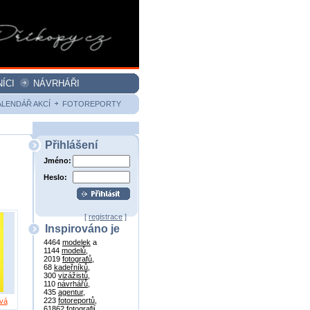
ÍCI
NÁVRHÁŘI
ALENDÁŘ AKCÍ
FOTOREPORTY
Přihlášení
Jméno:
Heslo:
[
registrace
]
Inspirováno je
4464
modelek
a
1144
modelů
,
2019
fotografů
,
68
kadeřníků
,
300
vizážistů
,
110
návrhářů
,
435
agentur
,
223
fotoreportů
,
vá
61862
fotografií