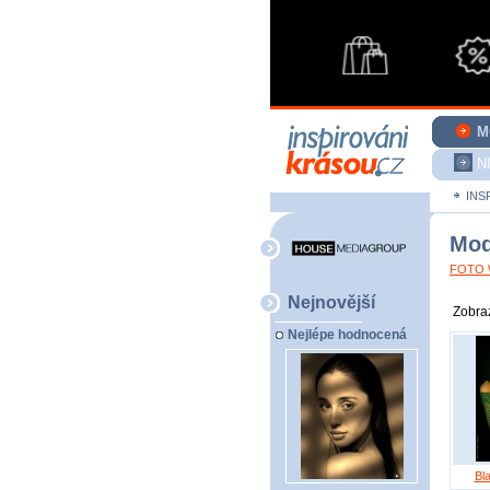
M
N
INS
Mod
FOTO W
Nejnovější
Zobraz
Nejlépe hodnocená
Bl