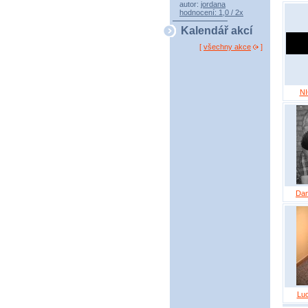
autor:
jordana
hodnocení: 1,0 / 2x
Kalendář akcí
[
všechny akce
]
NI
Dan
Luc