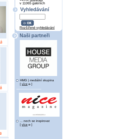
v 11065 galeriích
Vyhledávání
Rozšířené vyhledávání
Naši partneři
vá
HMG | mediální skupina
[
více
]
vá
... nech se inspirovat
[
více
]
a