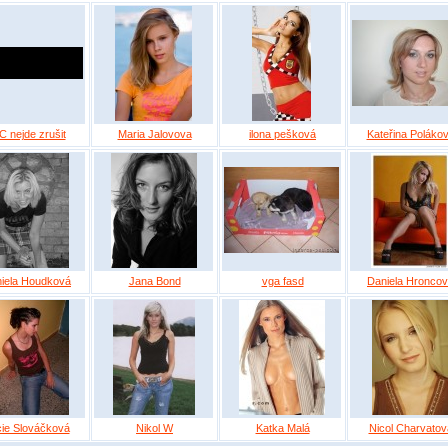
C nejde zrušit
Maria Jalovova
ilona pešková
Kateřina Poláko
iela Houdková
Jana Bond
vga fasd
Daniela Hronco
ie Slováčková
Nikol W
Katka Malá
Nicol Charvatov