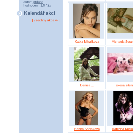
autor:
jordana
hodnocení: 1,0 / 2x
Kalendář akcí
[
všechny akce
]
Katka Mihalikova
Michaela Sust
Denisa ...
akesa silen
Hanka Sedlakova
Katerina Kotik