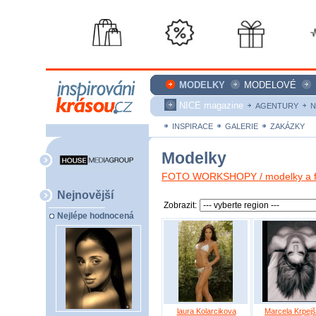
MODELKY
MODELOVÉ
NICE magazine
AGENTURY
N
INSPIRACE
GALERIE
ZAKÁZKY
Modelky
FOTO WORKSHOPY / modelky a fo
Nejnovější
Zobrazit:
Nejlépe hodnocená
laura Kolarcikova
Marcela Krpej