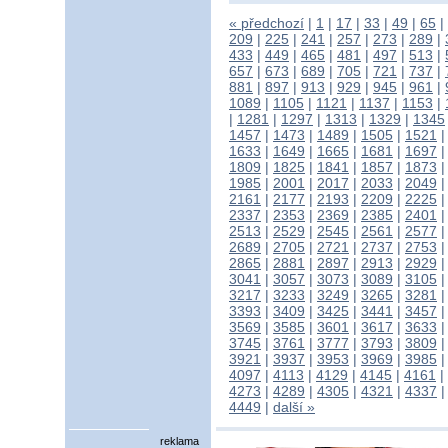
« předchozí
|
1
|
17
|
33
|
49
|
65
|
209
|
225
|
241
|
257
|
273
|
289
|
433
|
449
|
465
|
481
|
497
|
513
|
657
|
673
|
689
|
705
|
721
|
737
|
881
|
897
|
913
|
929
|
945
|
961
|
1089
|
1105
|
1121
|
1137
|
1153
|
|
1281
|
1297
|
1313
|
1329
|
1345
1457
|
1473
|
1489
|
1505
|
1521
1633
|
1649
|
1665
|
1681
|
1697
1809
|
1825
|
1841
|
1857
|
1873
1985
|
2001
|
2017
|
2033
|
2049
2161
|
2177
|
2193
|
2209
|
2225
2337
|
2353
|
2369
|
2385
|
2401
2513
|
2529
|
2545
|
2561
|
2577
2689
|
2705
|
2721
|
2737
|
2753
2865
|
2881
|
2897
|
2913
|
2929
3041
|
3057
|
3073
|
3089
|
3105
3217
|
3233
|
3249
|
3265
|
3281
3393
|
3409
|
3425
|
3441
|
3457
3569
|
3585
|
3601
|
3617
|
3633
3745
|
3761
|
3777
|
3793
|
3809
3921
|
3937
|
3953
|
3969
|
3985
4097
|
4113
|
4129
|
4145
|
4161
|
4273
|
4289
|
4305
|
4321
|
4337
4449
|
další »
reklama